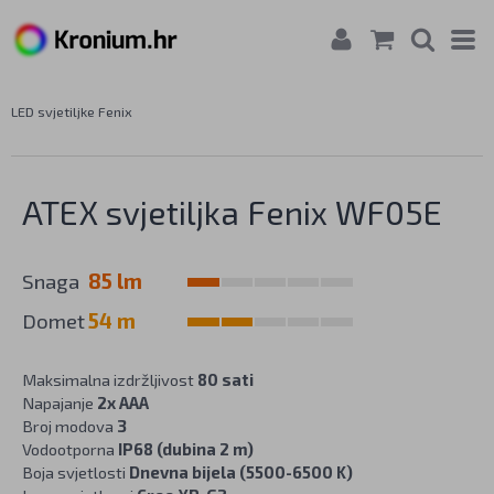
LED svjetiljke Fenix
ATEX svjetiljka Fenix WF05E
Snaga
85 lm
Domet
54 m
Maksimalna izdržljivost
80 sati
Napajanje
2x AAA
Broj modova
3
Vodootporna
IP68 (dubina 2 m)
Boja svjetlosti
Dnevna bijela (5500-6500 K)