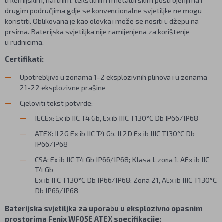
drugim područjima gdje se konvencionalne svjetiljke ne mogu
koristiti. Oblikovana je kao olovka i može se nositi u džepu na
prsima.
Baterijska svjetiljka nije namijenjena za korištenje
u rudnicima.
Certifikati:
Upotrebljivo u zonama 1-2 eksplozivnih plinova i u zonama
21-22 eksplozivne prašine
Cjeloviti tekst potvrde:
IECEx: Ex ib IIC T4 Gb, Ex ib IIIC T130°C Db IP66/IP68
ATEX: II 2G Ex ib IIC T4 Gb, II 2D Ex ib IIIC T130°C Db
IP66/IP68
CSA: Ex ib IIC T4 Gb IP66/IP68; Klasa I, zona 1, AEx ib IIC
T4 Gb
Ex ib IIIC T130°C Db IP66/IP68; Zona 21, AEx ib IIIC T130°C
Db IP66/IP68
Baterijska svjetiljka za uporabu u eksplozivno opasnim
prostorima Fenix WF05E ATEX specifikacije: