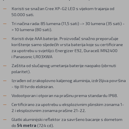
Koristi se snažan Cree XP-G2 LED s vijekom trajanja od
50.000 sati.
Tri načina rada: 85 lumena (11,5 sati) -> 30 lumena (35 sati) -
> 10 lumena (80 sati).
Koristi dvije AAA baterije. Proizvođač snažno preporučuje
korištenje samo sljedećih vrsta baterija koje su certificirane
za upotrebu u svjetiljci: Energizer E92, Duracell MN2400
i Panasonic LR03XWA
Zaštita od slučajnog umetanja baterije naopako (obrnuti
polaritet).
Izrađen od zrakoplovno kaljenog aluminija, izdržljiva površina
- tip III tvrdo eloksiran.
Vodootporan i otporan na prašinu prema standardu IP68.
Certificirano za upotrebu u eksplozivnim plinskim zonama 1-
2 i eksplozivnim zonama prašine 21-22.
Glatki aluminijski reflektor za savršeno bacanje s dometom
do
54 metra
(724 cd).