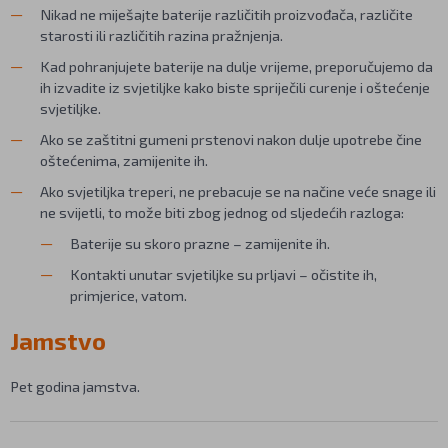
Nikad ne miješajte baterije različitih proizvođača, različite
starosti ili različitih razina pražnjenja.
Kad pohranjujete baterije na dulje vrijeme, preporučujemo da
ih izvadite iz svjetiljke kako biste spriječili curenje i oštećenje
svjetiljke.
Ako se zaštitni gumeni prstenovi nakon dulje upotrebe čine
oštećenima, zamijenite ih.
Ako svjetiljka treperi, ne prebacuje se na načine veće snage ili
ne svijetli, to može biti zbog jednog od sljedećih razloga:
Baterije su skoro prazne – zamijenite ih.
Kontakti unutar svjetiljke su prljavi – očistite ih,
primjerice, vatom.
Jamstvo
Pet godina jamstva.