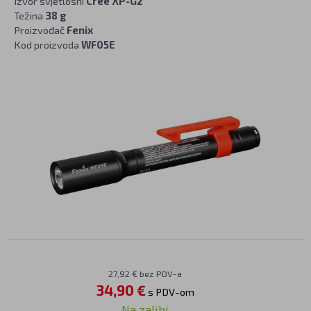
Izvor svjetlosni
Cree XP-G2
Težina
38 g
Proizvođač
Fenix
Kod proizvoda
WF05E
27,92 € bez PDV-a
34,90 €
s PDV-om
Na zalihi