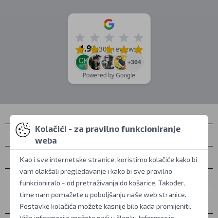
4.9
/5
(308 reviews)
+304
Powered by Google
Kolačići - za pravilno funkcioniranje
Kontakti
weba
Osobno preuzimanje
Kao i sve internetske stranice, koristimo kolačiće kako bi
vam olakšali pregledavanje i kako bi sve pravilno
Sve o kupovini
funkcioniralo - od pretraživanja do košarice. Također,
time nam pomažete u poboljšanju naše web stranice.
Više informacija
Postavke kolačića možete kasnije bilo kada promijeniti.
Više informacija možete naći u članku
Informacije