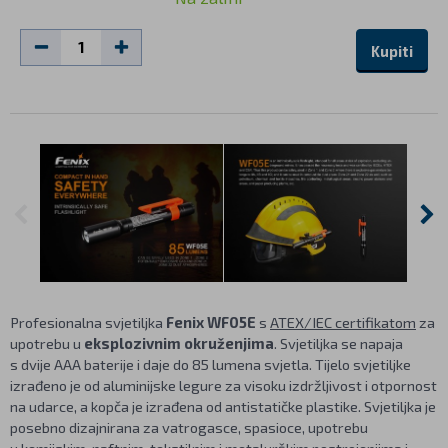
Kupiti
Profesionalna svjetiljka
Fenix WF05E
s
ATEX/IEC certifikatom
za
upotrebu u
eksplozivnim okruženjima
. Svjetiljka se napaja
s dvije AAA baterije i daje do 85 lumena svjetla. Tijelo svjetiljke
izrađeno je od aluminijske legure za visoku izdržljivost i otpornost
na udarce, a kopča je izrađena od antistatičke plastike. Svjetiljka je
posebno dizajnirana za vatrogasce, spasioce, upotrebu
u kemijskim, naftnim, tekstilnim i metalurškim postrojenjima i