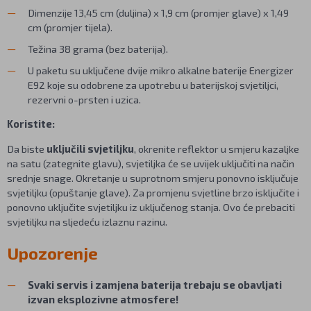
Dimenzije 13,45 cm (duljina) x 1,9 cm (promjer glave) x 1,49
cm (promjer tijela).
Težina 38 grama (bez baterija).
U paketu su uključene dvije mikro alkalne baterije Energizer
E92 koje su odobrene za upotrebu u baterijskoj svjetiljci,
rezervni o-prsten i uzica.
Koristite:
Da biste
uključili svjetiljku
, okrenite reflektor u smjeru kazaljke
na satu (zategnite glavu), svjetiljka će se uvijek uključiti na način
srednje snage. Okretanje u suprotnom smjeru ponovno isključuje
svjetiljku (opuštanje glave). Za promjenu svjetline brzo isključite i
ponovno uključite svjetiljku iz uključenog stanja. Ovo će prebaciti
svjetiljku na sljedeću izlaznu razinu.
Upozorenje
Svaki servis i zamjena baterija trebaju se obavljati
izvan eksplozivne atmosfere!