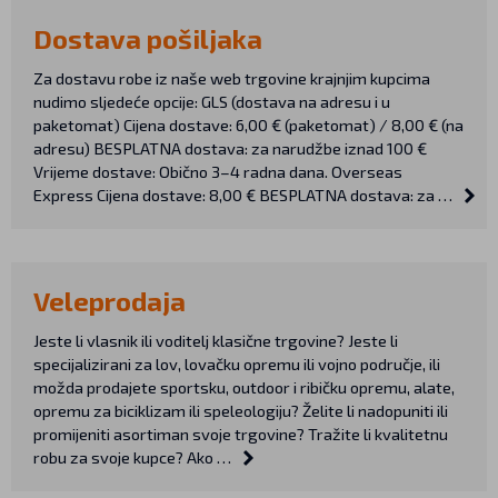
Dostava pošiljaka
Za dostavu robe iz naše web trgovine krajnjim kupcima
nudimo sljedeće opcije: GLS (dostava na adresu i u
paketomat) Cijena dostave: 6,00 € (paketomat) / 8,00 € (na
adresu) BESPLATNA dostava: za narudžbe iznad 100 €
Vrijeme dostave: Obično 3–4 radna dana. Overseas
Express Cijena dostave: 8,00 € BESPLATNA dostava: za …
Veleprodaja
Jeste li vlasnik ili voditelj klasične trgovine? Jeste li
specijalizirani za lov, lovačku opremu ili vojno područje, ili
možda prodajete sportsku, outdoor i ribičku opremu, alate,
opremu za biciklizam ili speleologiju? Želite li nadopuniti ili
promijeniti asortiman svoje trgovine? Tražite li kvalitetnu
robu za svoje kupce? Ako …