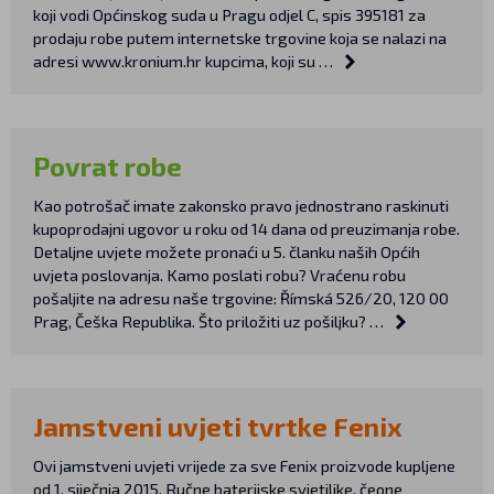
koji vodi Općinskog suda u Pragu odjel C, spis 395181 za
prodaju robe putem internetske trgovine koja se nalazi na
adresi www.kronium.hr kupcima, koji su …
Povrat robe
Kao potrošač imate zakonsko pravo jednostrano raskinuti
kupoprodajni ugovor u roku od 14 dana od preuzimanja robe.
Detaljne uvjete možete pronaći u 5. članku naših Općih
uvjeta poslovanja. Kamo poslati robu? Vraćenu robu
pošaljite na adresu naše trgovine: Římská 526/20, 120 00
Prag, Češka Republika. Što priložiti uz pošiljku? …
Jamstveni uvjeti tvrtke Fenix
Ovi jamstveni uvjeti vrijede za sve Fenix proizvode kupljene
od 1. siječnja 2015. Ručne baterijske svjetiljke, čeone