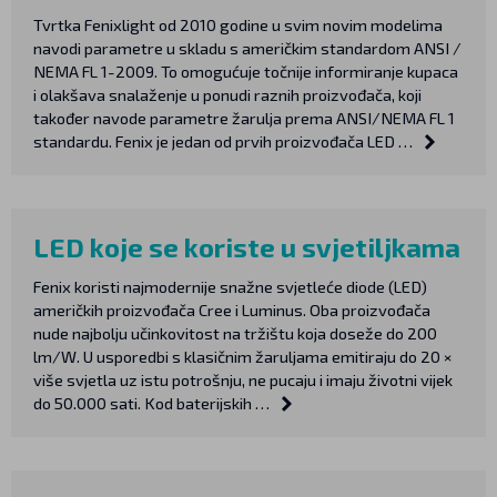
Tvrtka Fenixlight od 2010 godine u svim novim modelima
navodi parametre u skladu s američkim standardom ANSI /
NEMA FL 1-2009. To omogućuje točnije informiranje kupaca
i olakšava snalaženje u ponudi raznih proizvođača, koji
također navode parametre žarulja prema ANSI/NEMA FL 1
standardu. Fenix je jedan od prvih proizvođača LED …
LED koje se koriste u svjetiljkama
Fenix koristi najmodernije snažne svjetleće diode (LED)
američkih proizvođača Cree i Luminus. Oba proizvođača
nude najbolju učinkovitost na tržištu koja doseže do 200
lm/W. U usporedbi s klasičnim žaruljama emitiraju do 20 ×
više svjetla uz istu potrošnju, ne pucaju i imaju životni vijek
do 50.000 sati. Kod baterijskih …