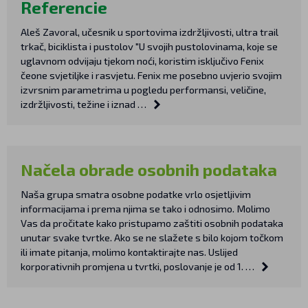
Referencie
Aleš Zavoral, učesnik u sportovima izdržljivosti, ultra trail
trkač, biciklista i pustolov "U svojih pustolovinama, koje se
uglavnom odvijaju tjekom noći, koristim isključivo Fenix
čeone svjetiljke i rasvjetu. Fenix me posebno uvjerio svojim
izvrsnim parametrima u pogledu performansi, veličine,
izdržljivosti, težine i iznad …
Načela obrade osobnih podataka
Naša grupa smatra osobne podatke vrlo osjetljivim
informacijama i prema njima se tako i odnosimo. Molimo
Vas da pročitate kako pristupamo zaštiti osobnih podataka
unutar svake tvrtke. Ako se ne slažete s bilo kojom točkom
ili imate pitanja, molimo kontaktirajte nas. Uslijed
korporativnih promjena u tvrtki, poslovanje je od 1. …