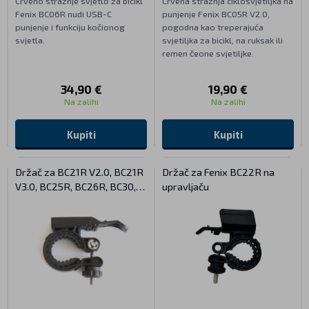
Crveno stražnje svjetlo za bicikl
Crvena stražnja ciklosvjetiljka na
Fenix BC06R nudi USB-C
punjenje Fenix BC05R V2.0,
punjenje i funkciju kočionog
pogodna kao treperajuća
svjetla.
svjetiljka za bicikl, na ruksak ili
remen čeone svjetiljke.
34,90 €
19,90 €
Na zalihi
Na zalihi
Kupiti
Kupiti
Držač za BC21R V2.0, BC21R
Držač za Fenix BC22R na
V3.0, BC25R, BC26R, BC30,
upravljaču
BC30R a BC35R