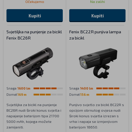
Očekujemo
Na zalihi
Kupiti
Kupiti
Svjetiljka na punjenje za bicikl
Fenix BC22R punjiva lampa
Fenix BC26R
za bicikl
Snaga
1600 lm
Snaga
1400 lm
Domet
169 m
Domet
156 m
Svjetiljka za bicikl na punjenje
Punjivo svjetlo za bicikl BC22R s
BC26R nudi široki konus svjetla i
opcijom obrnutog ovjesa nudi
napajanje baterijom tipa 21700
široki konus svjetla izrezan s
5000 mAh, kojega možete
vrha i napaja se izmjenjivom
zamijeniti.
baterijom 18650.