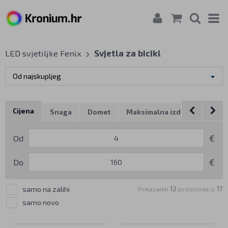
LED svjetiljke Fenix
Svjetla za bicikl
Od najskupljeg
Cijena
Snaga
Domet
Maksimalna izdržljivost
Od
€
Do
€
samo na zalihi
Prikazanih
12
proizvoda iz
17
samo novo