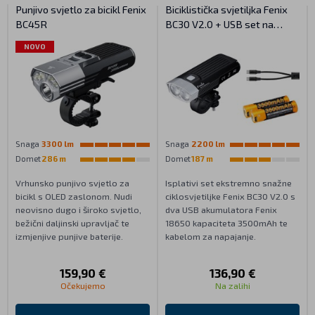
Punjivo svjetlo za bicikl Fenix
Biciklistička svjetiljka Fenix
BC45R
BC30 V2.0 + USB set na
punjenje 3500 mAh
NOVO
Snaga
3300 lm
Snaga
2200 lm
Domet
286 m
Domet
187 m
Vrhunsko punjivo svjetlo za
Isplativi set ekstremno snažne
bicikl s OLED zaslonom. Nudi
ciklosvjetiljke Fenix BC30 V2.0 s
neovisno dugo i široko svjetlo,
dva USB akumulatora Fenix
bežični daljinski upravljač te
18650 kapaciteta 3500mAh te
izmjenjive punjive baterije.
kabelom za napajanje.
159,90 €
136,90 €
Očekujemo
Na zalihi