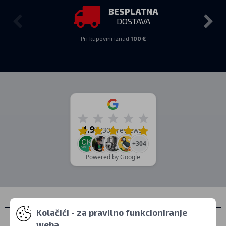
BESPLATNA
DOSTAVA
Pri kupovini iznad
100 €
4.9
/5
(308 reviews)
+304
Powered by Google
Kolačići - za pravilno funkcioniranje
Kontakti
weba