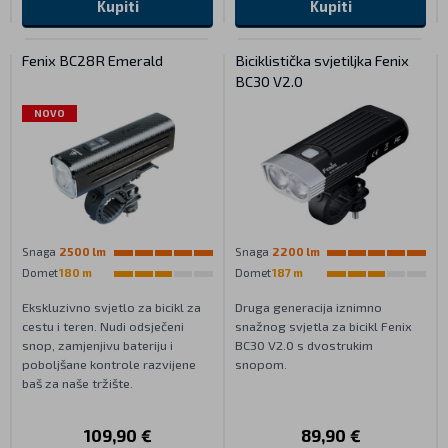
Kupiti
Kupiti
Fenix BC28R Emerald
Biciklistička svjetiljka Fenix
BC30 V2.0
NOVO
Snaga
2500 lm
Snaga
2200 lm
Domet
180 m
Domet
187 m
Ekskluzivno svjetlo za bicikl za
Druga generacija iznimno
cestu i teren. Nudi odsječeni
snažnog svjetla za bicikl Fenix
snop, zamjenjivu bateriju i
BC30 V2.0 s dvostrukim
poboljšane kontrole razvijene
snopom.
baš za naše tržište.
109,90 €
89,90 €