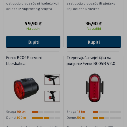
osljepljuje vozače ni hodače koji
zasljepljuje vozače ili pješake
dolaze iz suprotnog smjera.
koji dolaze u susret.
49,90 €
36,90 €
Na zalihi
Na zalihi
Kupiti
Kupiti
Fenix BC06R crveni
Treperajuća svjetiljka na
bljeskalica
punjenje Fenix BC05R V2.0
Snaga
90 lm
Snaga
15 lm
Domet
100 m
Domet
50 m