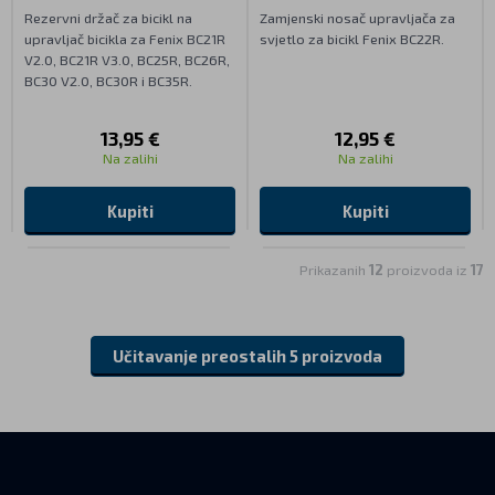
Rezervni držač za bicikl na
Zamjenski nosač upravljača za
upravljač bicikla za Fenix BC21R
svjetlo za bicikl Fenix BC22R.
V2.0, BC21R V3.0, BC25R, BC26R,
BC30 V2.0, BC30R i BC35R.
13,95 €
12,95 €
Na zalihi
Na zalihi
Kupiti
Kupiti
Prikazanih
12
proizvoda iz
17
Učitavanje preostalih 5 proizvoda