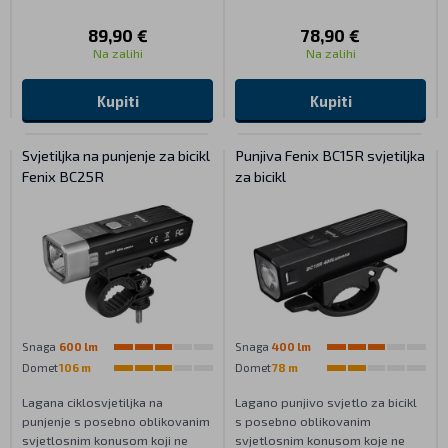
89,90 €
78,90 €
Na zalihi
Na zalihi
Kupiti
Kupiti
Svjetiljka na punjenje za bicikl
Punjiva Fenix BC15R svjetiljka
Fenix BC25R
za bicikl
Snaga
600 lm
Snaga
400 lm
Domet
106 m
Domet
78 m
Lagana ciklosvjetiljka na
Lagano punjivo svjetlo za bicikl
punjenje s posebno oblikovanim
s posebno oblikovanim
svjetlosnim konusom koji ne
svjetlosnim konusom koje ne