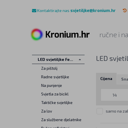
Kontaktirajte nas
svjetiljke@kronium.hr
ručne i n
LED svjeti
LED svjetiljke Fenix
Za pištolj
Radne svjetiljke
Cijena
Sn
Na punjenje
Svjetla za bicikl
Taktičke svjetiljke
samo na zal
Za lov
Za službene djelatnike