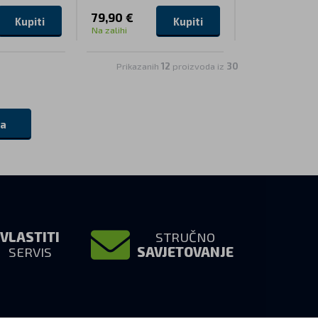
79,90 €
Kupiti
Kupiti
Na zalihi
Prikazanih
12
proizvoda iz
30
da
VLASTITI
STRUČNO
SERVIS
SAVJETOVANJE