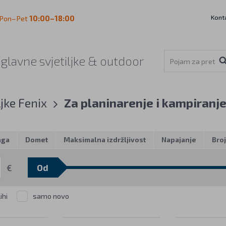
Kont
Pon–Pet
10:00–18:00
aglavne svjetiljke & outdoor
ljke Fenix
Za planinarenje i kampiranj
aga
Domet
Maksimalna izdržljivost
Napajanje
Bro
€
ihi
samo novo