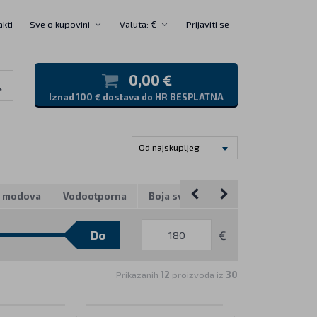
akti
Sve o kupovini
Valuta: €
Prijaviti se
0,00 €
Iznad 100 € dostava do HR BESPLATNA
e
Od najskupljeg
j modova
Vodootporna
Boja svjetlosti
Izvor svjetlosni
€
Prikazanih
12
proizvoda iz
30