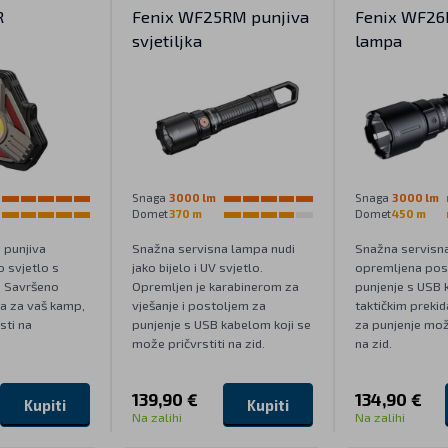
R
Fenix WF25RM punjiva
Fenix WF26
svjetiljka
lampa
Snaga
3000 lm
Snaga
3000 lm
Domet
370 m
Domet
450 m
 punjiva
Snažna servisna lampa nudi
Snažna servisna 
no svjetlo s
jako bijelo i UV svjetlo.
opremljena pos
 Savršeno
Opremljen je karabinerom za
punjenje s USB 
ija za vaš kamp,
vješanje i postoljem za
taktičkim preki
sti na
punjenje s USB kabelom koji se
za punjenje mož
može pričvrstiti na zid.
na zid.
139,90 €
134,90 €
Kupiti
Kupiti
Na zalihi
Na zalihi