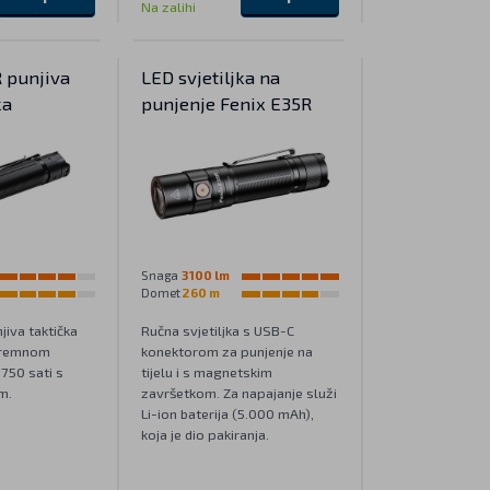
Na zalihi
 punjiva
LED svjetiljka na
ka
punjenje Fenix E35R
Snaga
3100 lm
Domet
260 m
jiva taktička
Ručna svjetiljka s USB-C
stremnom
konektorom za punjenje na
 750 sati s
tijelu i s magnetskim
m.
završetkom. Za napajanje služi
Li-ion baterija (5.000 mAh),
koja je dio pakiranja.