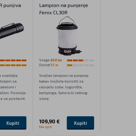
R punjiva
Lampion na punjenje
Fenix CL30R
Snaga
650 lm
Domet
35 m
svjetiljka
Snažan lampion na punjenje
toljem za
kakav možete koristiti za
kabelom i
rasvjetu sobe, logorišta,
dačem. Postolje
kempinga, šatora ili radnog
e se postaviti
stola.
109,90 €
Kupiti
Kupiti
Na upit