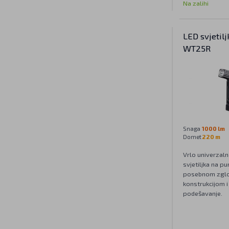
Na zalihi
LED svjetilj
WT25R
Snaga
1000 lm
Domet
220 m
Vrlo univerzaln
svjetiljka na pu
posebnom zgl
konstrukcijom i
podešavanje.