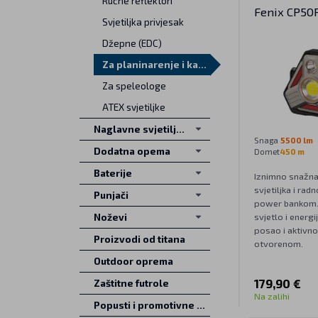
Ručne reflektori
Fenix CP50
Svjetiljka privjesak
Džepne (EDC)
Za planinarenje i kampiranje
Za speleologe
ATEX svjetiljke
Naglavne svjetiljke
Snaga
5500 lm
Dodatna opema
Domet
450 m
Baterije
Iznimno snažna
svjetiljka i rad
Punjači
power bankom.
svjetlo i energ
Noževi
posao i aktivno
Proizvodi od titana
otvorenom.
Outdoor oprema
179,90 €
Zaštitne futrole
Na zalihi
Popusti i promotivne ponude