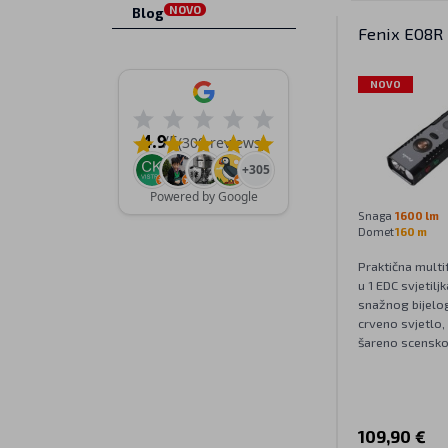
NOVO
Blog
Fenix E08R
NOVO
4.9
/5
(309 reviews)
+305
Powered by Google
Snaga
1600 lm
Domet
160 m
Praktična multi
u 1 EDC svjetilj
snažnog bijelog
crveno svjetlo, 
šareno scensko 
109,90 €