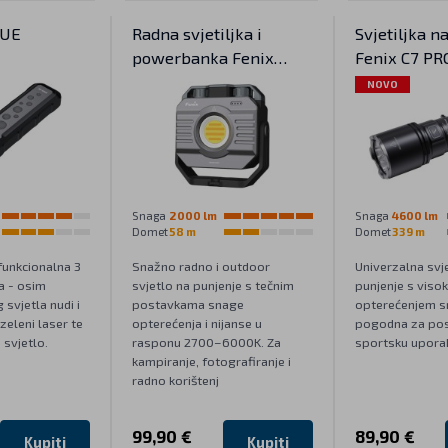
 UE
Radna svjetiljka i
Svjetiljka n
powerbanka Fenix
Fenix C7 PR
CL28R
NOVO
Snaga
2000 lm
Snaga
4600 lm
Domet
58 m
Domet
339 m
funkcionalna 3
Snažno radno i outdoor
Univerzalna svje
ka - osim
svjetlo na punjenje s tečnim
punjenje s viso
 svjetla nudi i
postavkama snage
opterećenjem sn
zeleni laser te
opterećenja i nijanse u
pogodna za posa
svjetlo.
rasponu 2700–6000K. Za
sportsku upora
kampiranje, fotografiranje i
radno korištenj
99,90 €
89,90 €
Kupiti
Kupiti