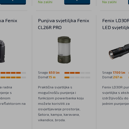
Na zalihi
Na zalihi
ka Fenix
Punjiva svjetiljka Fenix
Fenix LD30R
CL26R PRO
LED svjetilj
Snaga
650 lm
Snaga
1700 lm
Domet
15 m
Domet
267 m
a radna
Praktična svjetiljka s
Fenix LD30R pun
njenje s
mogućnošću punjenja i
svjetiljka s ek
obnom
funkcijom powerbanka koju
izdržljivošću do
 reflektorom na
možete koristiti za
jednim punjenje
osvjetljavanje prostorije,
šatora, kampa, karavana,
vikendice, broda.