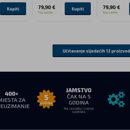
79,90 €
79,90 €
Kupiti
Kupiti
Na zalihi
Na zalihi
Učitavanje sljedećih 12 proizvo
JAMSTVO
400+
ČAK NA 5
5
MJESTA ZA
GODINA
GODINA
REUZIMANJE
Na rasvjetu i čeone
svjetiljke