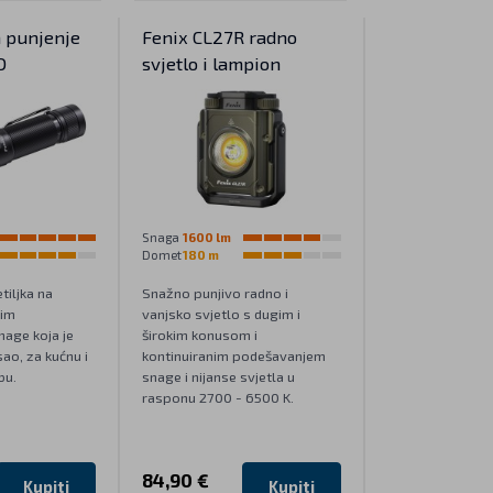
a punjenje
Fenix CL27R radno
O
svjetlo i lampion
Snaga
1600 lm
Domet
180 m
tiljka na
Snažno punjivo radno i
kim
vanjsko svjetlo s dugim i
age koja je
širokim konusom i
o, za kućnu i
kontinuiranim podešavanjem
bu.
snage i nijanse svjetla u
rasponu 2700 - 6500 K.
84,90 €
Kupiti
Kupiti