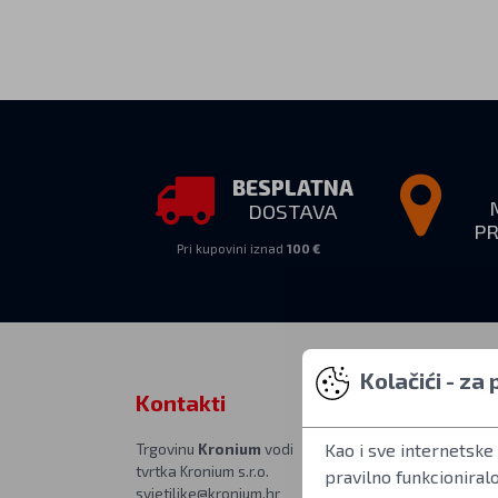
BESPLATNA
DOSTAVA
P
Pri kupovini iznad
100 €
Kolačići - za
Kontakti
Osobno pr
Kao i sve internetske 
Trgovinu
Kronium
vodi
PON–PET 10:00
tvrtka Kronium s.r.o.
u poslovnici na 
pravilno funkcioniral
svjetiljke@kronium.hr
Kronium.cz