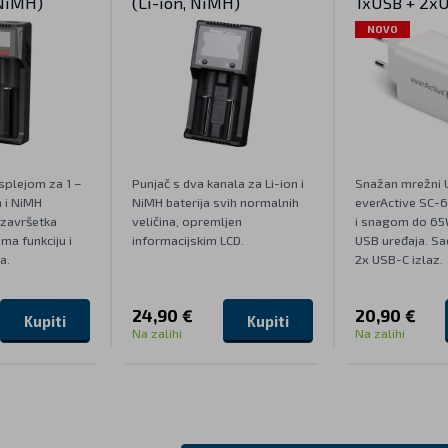
 NiMH)
(Li-ion, NiMH)
1xUSB + 2x
NOVO
splejom za 1 –
Punjač s dva kanala za Li-ion i
Snažan mrežni 
 i NiMH
NiMH baterija svih normalnih
everActive SC-65
 završetka
veličina, opremljen
i snagom do 65
ima funkciju i
informacijskim LCD.
USB uređaja. Sa
a.
2x USB-C izlaz.
24,90 €
20,90 €
Kupiti
Kupiti
Na zalihi
Na zalihi