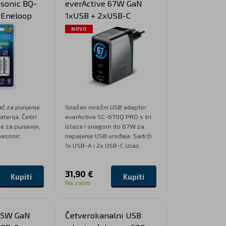
sonic BQ-
everActive 67W GaN
 Eneloop
1xUSB + 2xUSB-C
NOVO
č za punjenje
Snažan mrežni USB adapter
terija. Četiri
everActive SC-670Q PRO s tri
 za punjenje,
izlaza i snagom do 67W za
nasonic
napajanje USB uređaja. Sadrži
1x USB-A i 2x USB-C izlaz.
31,90 €
Kupiti
Kupiti
Na zalihi
 65W GaN
Četverokanalni USB