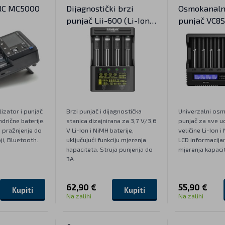
RC MC5000
Dijagnostički brzi
Osmokanaln
punjač Lii-600 (Li-Ion i
punjač VC8S 
NiMH)
NiMH)
lizator i punjač
Brzi punjač i dijagnostička
Univerzalni os
ndrične baterije.
stanica dizajnirana za 3,7 V/3,6
punjač za sve u
, pražnjenje do
V Li-Ion i NiMH baterije,
veličine Li-Ion i
ji, Bluetooth.
uključujući funkciju mjerenja
LCD informacija
kapaciteta. Struja punjenja do
mjerenja kapaci
3A.
62,90 €
55,90 €
Kupiti
Kupiti
Na zalihi
Na zalihi