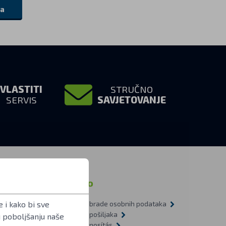
da
VLASTITI
STRUČNO
SERVIS
SAVJETOVANJE
macija
Ostalo
 i kako bi sve
Načela obrade osobnih podataka
a pitanja
Dostava pošiljaka
u poboljšanju naše
L 1-2009
Újrahasznosítás