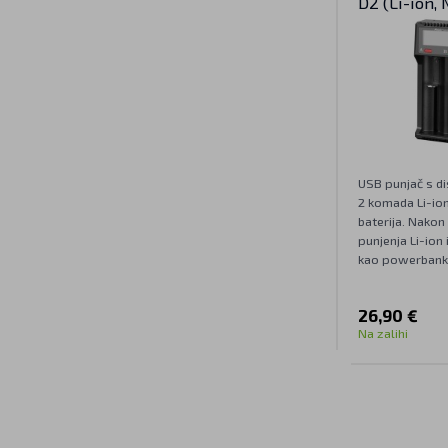
D2 (Li-ion,
USB punjač s di
2 komada Li-ion
baterija. Nakon
punjenja Li-ion 
kao powerbank
26,90 €
Na zalihi