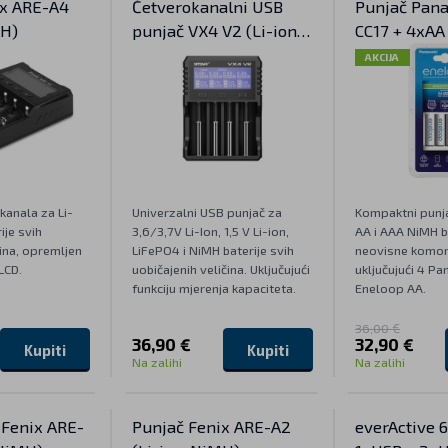
ix ARE-A4
Četverokanalni USB
Punjač Pana
MH)
punjač VX4 V2 (Li-ion i
CC17 + 4xAA
NiMH)
AKCIJA
 kanala za Li-
Univerzalni USB punjač za
Kompaktni punja
ije svih
3,6/3,7V Li-Ion, 1,5 V Li-ion,
AA i AAA NiMH ba
ina, opremljen
LiFePO4 i NiMH baterije svih
neovisne komore
LCD.
uobičajenih veličina. Uključujući
uključujući 4 Pa
funkciju mjerenja kapaciteta.
Eneloop AA.
36,00 €
36,90 €
32,90 €
Kupiti
Kupiti
Na zalihi
Na zalihi
 Fenix ARE-
Punjač Fenix ARE-A2
everActive