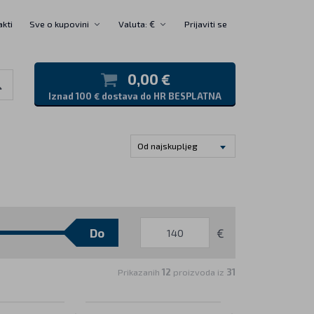
akti
Sve o kupovini
Valuta: €
Prijaviti se
0,00 €
Iznad 100 € dostava do HR BESPLATNA
Od najskupljeg
€
Prikazanih
12
proizvoda iz
31