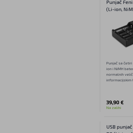
Punjač Fen
(Li-ion, Ni
Punjač sa četiri
ion i NiMH bater
normalnih velič
informacijskim 
39,90 €
Na zalihi
USB punjač