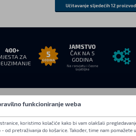
Učitavanje sljedećih 12 proizvo
JAMSTVO
400+
ČAK NA 5
5
MJESTA ZA
GODINA
GODINA
REUZIMANJE
Na rasvjetu i čeone
svjetiljke
 pravilno funkcioniranje weba
euzimanje
Sve o kupovini
Više infor
stranice, koristimo kolačiće kako bi vam olakšali pregledavanje
–18:00
Kako kupovat
Korisnički račun
adresi
Uvjeti poslovanja
Često postavljan
o - od pretraživanja do košarice. Također, time nam pomažete 
Povrat robe
Standard ANSI F