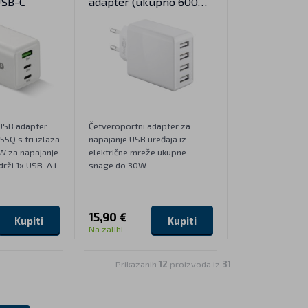
USB-C
adapter (ukupno 6000
mA, 30W) - bijeli
USB adapter
Četveroportni adapter za
5Q s tri izlaza
napajanje USB uređaja iz
W za napajanje
električne mreže ukupne
drži 1x USB-A i
snage do 30W.
15,90 €
Kupiti
Kupiti
Na zalihi
Prikazanih
12
proizvoda iz
31