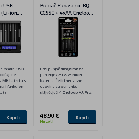
i USB
Punjač Panasonic BQ-
(Li-ion,
CC55E + 4xAA Eneloop
Pro
mokanalni USB
Brzi punjač dizajniran za
običajene
punjenje AA i AAA NiMH
 NiMH baterija s
baterija. Četiri neovisne
ma i funkcijom
osovine za punjenje,
teta.
uključujući 4 Eneloop AA Pro.
48,90 €
Kupiti
Kupiti
Na zalihi