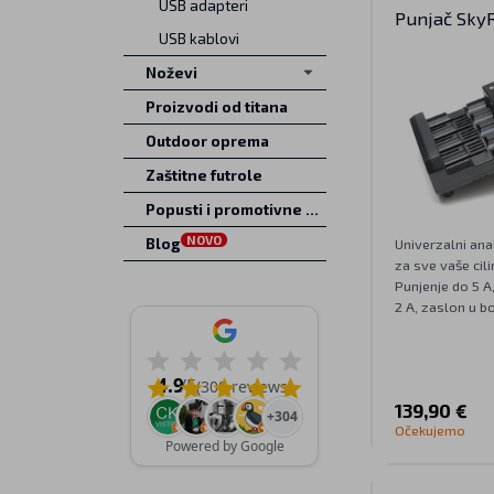
USB adapteri
Punjač Sky
USB kablovi
Noževi
Proizvodi od titana
Outdoor oprema
Zaštitne futrole
Popusti i promotivne ponude
NOVO
Blog
Univerzalni ana
za sve vaše cili
Punjenje do 5 A
2 A, zaslon u bo
4.9
/5
(308 reviews)
139,90 €
+304
Očekujemo
Powered by Google