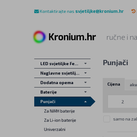
Kontaktirajte nas
svjetiljke@kronium.hr
ručne i n
Punjači
LED svjetiljke Fenix
Naglavne svjetiljke
Dodatna opema
Cijena
aku
Baterije
Punjači
Za NiMH baterije
samo na zal
Za Li-ion baterije
Univerzalni