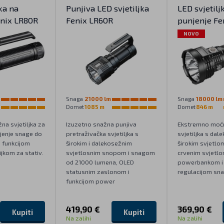
ka na
Punjiva LED svjetiljka
LED svjetilj
enix LR80R
Fenix LR60R
punjenje Fe
V2.0
NOVO
Snaga
21000 lm
Snaga
18000 lm
Domet
1085 m
Domet
846 m
a svjetiljka za
Izuzetno snažna punjiva
Ekstremno moćn
jenje snage do
pretraživačka svjetiljka s
svjetiljka s dal
 funkcijom
širokim i dalekosežnim
širokim svjetlom
jkom za stativ.
svjetlosnim snopom i snagom
crvenim svjetlo
od 21000 lumena, OLED
powerbankom i 
statusnim zaslonom i
regulacijom sna
funkcijom power
419,90 €
369,90 €
Kupiti
Kupiti
Na zalihi
Na zalihi