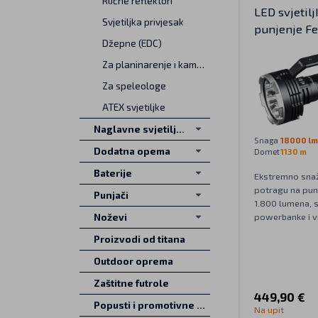
Ručne reflektori
LED svjetilj
Svjetiljka privjesak
punjenje F
Džepne (EDC)
Za planinarenje i kampiranje
Za speleologe
ATEX svjetiljke
Naglavne svjetiljke
Snaga
18000 lm
Dodatna opema
Domet
1130 m
Baterije
Ekstremno snažn
potragu na pun
Punjači
1.800 lumena, s
powerbanke i vi
Noževi
Proizvodi od titana
Outdoor oprema
Zaštitne futrole
449,90 €
Popusti i promotivne ponude
Na upit