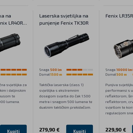
ka na
Laserska svjetiljka na
Fenix LR35
enix LR40R
punjenje Fenix TK30R
Snaga
500 lm
Snaga
10000 lm
Domet
1500 m
Domet
500 m
a svjetiljka za
Taktička laserska (class 1)
Punjiva svjetiljk
kim i daljinskim
svjetiljka s ekstremnim
performansi s 
nusom te
dosegom svjetla do čak 1.500
reflektorom, ši
000 lumena.
metra i snagom 500 lumena te
reflektorom, cr
dualnim taktičkim prekidačom.
svjetlom te kon
regulacijom sna
279,90 €
229,90 €
Kupiti
Kupiti