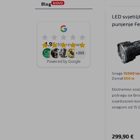
NOVO
Blog
LED svjetilj
punjenje F
V2.0
4.9
/5
(309 reviews)
+305
Powered by Google
Snaga
15000 lm
Domet
900 m
Ekstremno snažn
potragu sa širo
svjetlosnim ko
snagom od 15.
299,90 €