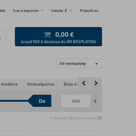
akti
Sve o kupovini
Valuta: €
Prijaviti se
0,00 €
Iznad 100 € dostava do HR BESPLATNA
Od najskupljeg
j modova
Vodootporna
Boja svjetlosti
Izvor svjetlosni
€
Prikazanih
12
proizvoda iz
92