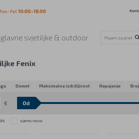
Kont
Pon–Pet
10:00–18:00
aglavne svjetiljke & outdoor
iljke Fenix
aga
Domet
Maksimalna izdržljivost
Napajanje
Bro
€
ihi
samo novo