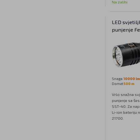
Na zalihi
LED svjetilj
punjenje F
Snaga
10000 lm
Domet
500 m
Vrlo snažna svj
punjenje sa še
SST-40. Za napa
Li-ion bateriju 
21700.