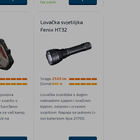
Na zalihi
R
Lovačka svjetiljka
Fenix HT32
Snaga
2500 lm
Domet
640 m
punjiva
Lovačka svjetiljka s dugim
o svjetlo s
naknadnim sjajem i snažnim
 Savršeno
bijelim, zelenim i crvenim
ja za vaš kamp,
svjetlom. Napaja se jednom Li-
ti na
ion baterijom tipa 21700.