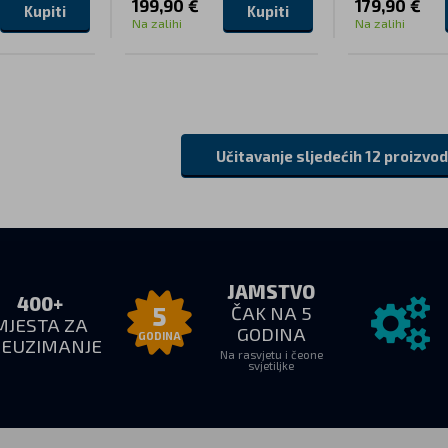
199,90 €
179,90 €
Kupiti
Kupiti
Na zalihi
Na zalihi
Učitavanje sljedećih 12 proizvo
JAMSTVO
400+
ČAK NA 5
5
MJESTA ZA
GODINA
GODINA
REUZIMANJE
Na rasvjetu i čeone
svjetiljke