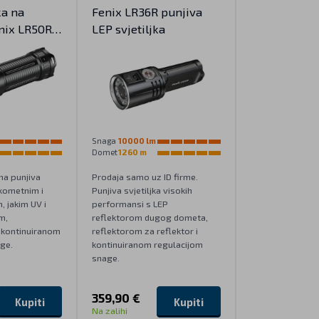
ka na
Fenix LR36R punjiva
nix LR50R
LEP svjetiljka
Snaga
10000 lm
Domet
1260 m
a punjiva
Prodaja samo uz ID firme.
ekometnim i
Punjiva svjetiljka visokih
, jakim UV i
performansi s LEP
m,
reflektorom dugog dometa,
kontinuiranom
reflektorom za reflektor i
ge.
kontinuiranom regulacijom
snage.
359,90 €
Kupiti
Kupiti
Na zalihi