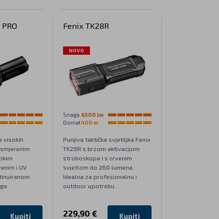
R PRO
Fenix TK28R
NOVO
Snaga
6500 lm
Domet
400 m
a visokih
Punjiva taktička svjetiljka Fenix
usmjerenim
TK28R s brzom aktivacijom
rokim
stroboskopa i s crvenim
venim i UV
svjetlom do 260 lumena.
tinuiranom
Idealna za profesionalnu i
ge.
outdoor upotrebu.
229,90 €
Kupiti
Kupiti