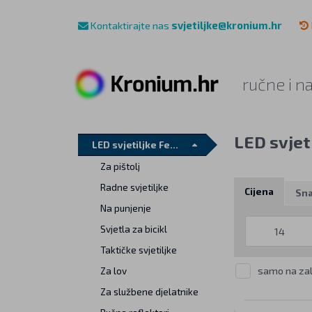
Kontaktirajte nas
svjetiljke@kronium.hr
ručne i n
LED svjet
LED svjetiljke Fenix
Za pištolj
Radne svjetiljke
Cijena
Sn
Na punjenje
Svjetla za bicikl
Taktičke svjetiljke
samo na zal
Za lov
Za službene djelatnike