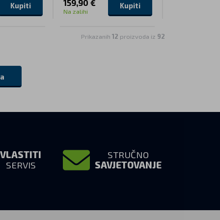
159,90 €
Kupiti
Kupiti
Na zalihi
Prikazanih
12
proizvoda iz
92
da
VLASTITI
STRUČNO
SERVIS
SAVJETOVANJE