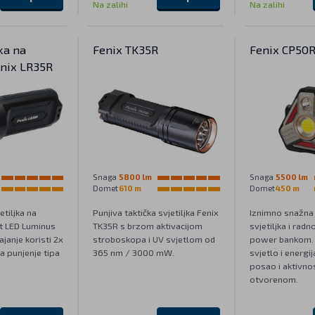
Na zalihi
Na zalihi
ka na
Fenix TK35R
Fenix CP50
enix LR35R
Snaga
5800 lm
Snaga
5500 lm
Domet
610 m
Domet
450 m
etiljka na
Punjiva taktička svjetiljka Fenix
Iznimno snažna 
st LED Luminus
TK35R s brzom aktivacijom
svjetiljka i radn
janje koristi 2x
stroboskopa i UV svjetlom od
power bankom.
na punjenje tipa
365 nm / 3000 mW.
svjetlo i energi
posao i aktivnos
otvorenom.