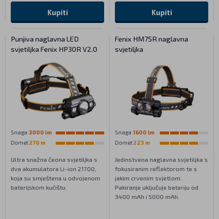
Kupiti
Kupiti
Punjiva naglavna LED
Fenix HM75R naglavna
svjetiljka Fenix HP30R V2.0
svjetiljka
Snaga
3000 lm
Snaga
1600 lm
Domet
270 m
Domet
223 m
Ultra snažna čeona svjetiljka s
Jedinstvena naglavna svjetiljka s
dva akumulatora Li-ion 21700,
fokusiranim reflektorom te s
koja su smještena u odvojenom
jakim crvenim svjetlom.
baterijskom kućištu.
Pakiranje uključuje bateriju od
3400 mAh i 5000 mAh.