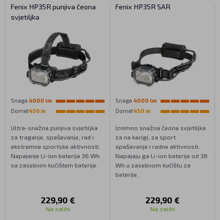
Fenix HP35R punjiva čeona
Fenix HP35R SAR
svjetiljka
Snaga
4000 lm
Snaga
4000 lm
Domet
450 m
Domet
450 m
Ultra-snažna punjiva svjetiljka
Iznimno snažna čeona svjetiljka
za traganje, spašavanje, rad i
za na kacigi, za sport
ekstremne sportske aktivnosti.
spašavanje i radne aktivnosti.
Napajanje Li-ion baterija 36 Wh
Napajaju ga Li-ion baterije od 36
sa zasebnim kućištem baterije.
Wh u zasebnom kućištu za
baterije.
229,90 €
229,90 €
Na zalihi
Na zalihi