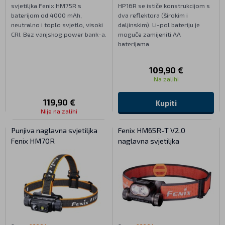
svjetiljka Fenix HM75R s
HP16R se ističe konstrukcijom s
baterijom od 4000 mAh,
dva reflektora (širokim i
neutralno i toplo svjetlo, visoki
daljinskim). Li-pol bateriju je
CRI. Bez vanjskog power bank-a.
moguče zamijeniti AA
baterijama.
109,90 €
Na zalihi
119,90 €
Kupiti
Nije na zalihi
Punjiva naglavna svjetiljka
Fenix HM65R-T V2.0
Fenix HM70R
naglavna svjetiljka