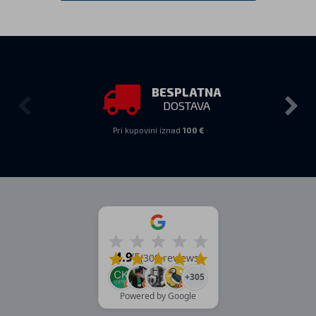
BESPLATNA
DOSTAVA
Pri kupovini iznad
100 €
4.9
/5
(309 reviews)
+305
Powered by Google