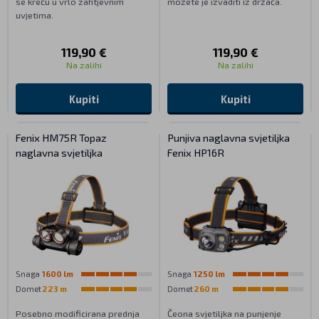
se kreću u vrlo zahtjevnim
možete je izvaditi iz držača.
uvjetima.
119,90 €
119,90 €
Na zalihi
Na zalihi
Kupiti
Kupiti
Fenix HM75R Topaz
Punjiva naglavna svjetiljka
naglavna svjetiljka
Fenix HP16R
Snaga
1600 lm
Snaga
1250 lm
Domet
223 m
Domet
260 m
Posebno modificirana prednja
Čeona svjetiljka na punjenje