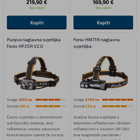
219,90 €
169,90 €
Na zalihi
Na zalihi
Kupiti
Kupiti
Punjiva naglavna svjetiljka
Fenix HM71R naglavna
Fenix HP25R V2.0
svjetiljka
Snaga
1600 lm
Snaga
2700 lm
Domet
290 m
Domet
230 m
Čeonu svjetiljku s ekstremnom
Snažna čeona svjetiljka s
izdržljivošću baterije, dva
daljinskim reflektorom i širokim
reflektora i visoko otpornom
reflektorom s visokim CRI (90).
konstrukcijom cijeniti će svi koji
Ima magnetski završetak i