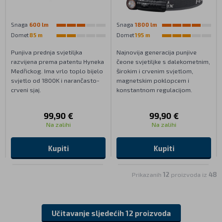
Snaga
600 lm
Snaga
1800 lm
Domet
85 m
Domet
195 m
Punjiva prednja svjetiljka
Najnovija generacija punjive
razvijena prema patentu Hyneka
čeone svjetiljke s dalekometnim,
Medřickog. Ima vrlo toplo bijelo
širokim i crvenim svjetlom,
svjetlo od 1800K i narančasto-
magnetskim poklopcem i
crveni sjaj.
konstantnom regulacijom.
99,90 €
99,90 €
Na zalihi
Na zalihi
Kupiti
Kupiti
Prikazanih
12
proizvoda iz
48
Učitavanje sljedećih 12 proizvoda