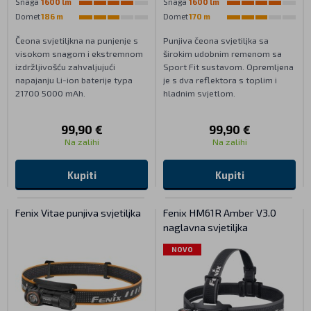
Snaga
1600 lm
Snaga
1600 lm
Domet
186 m
Domet
170 m
Čeona svjetiljkna na punjenje s
Punjiva čeona svjetiljka sa
visokom snagom i ekstremnom
širokim udobnim remenom sa
izdržljivošću zahvaljujući
Sport Fit sustavom. Opremljena
napajanju Li-ion baterije typa
je s dva reflektora s toplim i
21700 5000 mAh.
hladnim svjetlom.
99,90 €
99,90 €
Na zalihi
Na zalihi
Kupiti
Kupiti
Fenix Vitae punjiva svjetiljka
Fenix HM61R Amber V3.0
naglavna svjetiljka
NOVO