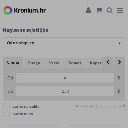
Naglavne svjetiljke
Od najskupljeg
Cijena
Snaga
Vrsta
Domet
Kapacitet baterije
Od
€
Do
€
samo na zalihi
Prikazanih
12
proizvoda iz
48
samo novo