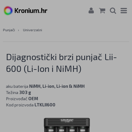
Punjači
›
Univerzalni
Dijagnostički brzi punjač Lii-
600 (Li-Ion i NiMH)
aku baterija
NiMH, Li-ion, Li-ion & NiMH
Težina
303 g
Proizvođač
OEM
Kod proizvoda
LTKLII600