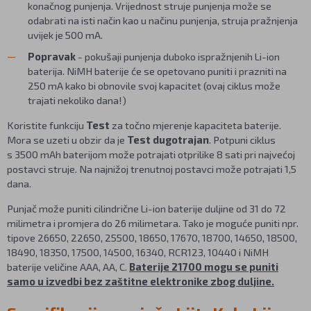
konačnog punjenja. Vrijednost struje punjenja može se
odabrati na isti način kao u načinu punjenja, struja pražnjenja
uvijek je 500 mA.
Popravak
- pokušaji punjenja duboko ispražnjenih Li-ion
baterija. NiMH baterije će se opetovano puniti i prazniti na
250 mA kako bi obnovile svoj kapacitet (ovaj ciklus može
trajati nekoliko dana!)
Koristite funkciju
Test
za točno mjerenje kapaciteta baterije.
Mora se uzeti u obzir da je
Test dugotrajan
. Potpuni ciklus
s 3500 mAh baterijom može potrajati otprilike 8 sati pri najvećoj
postavci struje. Na najnižoj trenutnoj postavci može potrajati 1,5
dana.
Punjač može puniti cilindrične Li-ion baterije duljine od 31 do 72
milimetra i promjera do 26 milimetara. Tako je moguće puniti npr.
tipove 26650, 22650, 25500, 18650, 17670, 18700, 14650, 18500,
18490, 18350, 17500, 14500, 16340, RCR123, 10440 i NiMH
baterije veličine AAA, AA, C.
Baterije 21700 mogu se puniti
samo u izvedbi bez zaštitne elektronike zbog duljine.