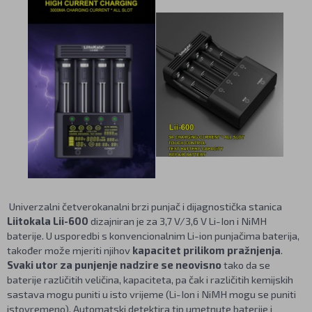
Univerzalni četverokanalni brzi punjač i dijagnostička stanica
Liitokala Lii-600
dizajniran je za 3,7 V/3,6 V Li-Ion i NiMH
baterije. U usporedbi s konvencionalnim Li-ion punjačima baterija,
također može mjeriti njihov
kapacitet prilikom pražnjenja
.
Svaki utor za punjenje nadzire se neovisno
tako da se
baterije različitih veličina, kapaciteta, pa čak i različitih kemijskih
sastava mogu puniti u isto vrijeme (Li-Ion i NiMH mogu se puniti
istovremeno). Automatski detektira tip umetnute baterije i