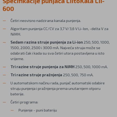
Specifikacije punjača LiitoKala Lii-
600
Četiri neovisno nadzirana kanala punjenja.
Algoritam punjenja CC/CV za 3,7 V/3,6 V Li-Ion, -delta V za
NiMH.
Sedam razina struje punjenja za Li-ion
250, 500, 1000,
1500, 2000, 2500 i 3000 mA. Najveća struja može se
odabrati čak i kada su sva četiri utora postavljena u isto
vrijeme.
Tri razine struje punjenja za NiMH
250, 500, 1000 mA.
Tri razine struje pražnjenja
250, 500, 750 mA.
U automatskom načinu rada, punjač automatski odabire
struju punjenja i pražnjenja prema unutarnjem otporu
baterije.
Četiri programa:
Punjenje - puni bateriju