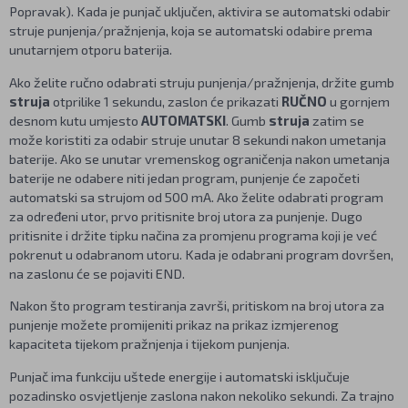
Popravak). Kada je punjač uključen, aktivira se automatski odabir
struje punjenja/pražnjenja, koja se automatski odabire prema
unutarnjem otporu baterija.
Ako želite ručno odabrati struju punjenja/pražnjenja, držite gumb
struja
otprilike 1 sekundu, zaslon će prikazati
RUČNO
u gornjem
desnom kutu umjesto
AUTOMATSKI
. Gumb
struja
zatim se
može koristiti za odabir struje unutar 8 sekundi nakon umetanja
baterije. Ako se unutar vremenskog ograničenja nakon umetanja
baterije ne odabere niti jedan program, punjenje će započeti
automatski sa strujom od 500 mA. Ako želite odabrati program
za određeni utor, prvo pritisnite broj utora za punjenje. Dugo
pritisnite i držite tipku načina za promjenu programa koji je već
pokrenut u odabranom utoru. Kada je odabrani program dovršen,
na zaslonu će se pojaviti END.
Nakon što program testiranja završi, pritiskom na broj utora za
punjenje možete promijeniti prikaz na prikaz izmjerenog
kapaciteta tijekom pražnjenja i tijekom punjenja.
Punjač ima funkciju uštede energije i automatski isključuje
pozadinsko osvjetljenje zaslona nakon nekoliko sekundi. Za trajno