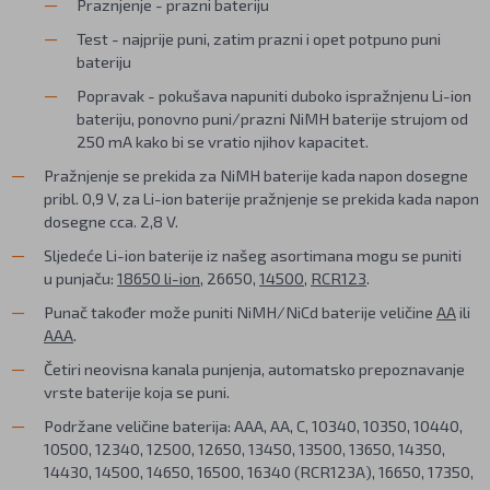
Praznjenje - prazni bateriju
Test - najprije puni, zatim prazni i opet potpuno puni
bateriju
Popravak - pokušava napuniti duboko ispražnjenu Li-ion
bateriju, ponovno puni/prazni NiMH baterije strujom od
250 mA kako bi se vratio njihov kapacitet.
Pražnjenje se prekida za NiMH baterije kada napon dosegne
pribl. 0,9 V, za Li-ion baterije pražnjenje se prekida kada napon
dosegne cca. 2,8 V.
Sljedeće Li-ion baterije iz našeg asortimana mogu se puniti
u punjaču:
18650 li-ion
, 26650,
14500
,
RCR123
.
Punač također može puniti NiMH/NiCd baterije veličine
AA
ili
AAA
.
Četiri neovisna kanala punjenja, automatsko prepoznavanje
vrste baterije koja se puni.
Podržane veličine baterija: AAA, AA, C, 10340, 10350, 10440,
10500, 12340, 12500, 12650, 13450, 13500, 13650, 14350,
14430, 14500, 14650, 16500, 16340 (RCR123A), 16650, 17350,