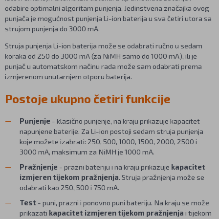
odabire optimalni algoritam punjenja. Jedinstvena značajka ovog
punjača je mogućnost punjenja Li-ion baterija u sva četiri utora sa
strujom punjenja do 3000 mA.
Struja punjenja Li-ion baterija može se odabrati ručno u sedam
koraka od 250 do 3000 mA (za NiMH samo do 1000 mA), ili je
punjač u automatskom načinu rada može sam odabrati prema
izmjerenom unutarnjem otporu baterija.
Postoje ukupno četiri funkcije
Punjenje
- klasično punjenje, na kraju prikazuje kapacitet
napunjene baterije. Za Li-ion postoji sedam struja punjenja
koje možete izabrati: 250, 500, 1000, 1500, 2000, 2500 i
3000 mA, maksimum za NiMH je 1000 mA.
Pražnjenje
- prazni bateriju i na kraju prikazuje
kapacitet
izmjeren tijekom pražnjenja
. Struja pražnjenja može se
odabrati kao 250, 500 i 750 mA.
Test
- puni, prazni i ponovno puni bateriju. Na kraju se može
prikazati
kapacitet izmjeren tijekom pražnjenja
i tijekom