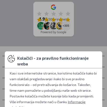
4.9
/5
(309 reviews)
+305
Powered by Google
Kolačići - za pravilno funkcioniranje
Kontakti
weba
Osobno preuzimanje
Kao i sve internetske stranice, koristimo kolačiće kako bi
vam olakšali pregledavanje i kako bi sve pravilno
Sve o kupovini
funkcioniralo - od pretraživanja do košarice. Također,
time nam pomažete u poboljšanju naše web stranice.
Više informacija
Postavke kolačića možete kasnije bilo kada promijeniti.
Više informacija možete naći u članku
Informacije
Ostalo