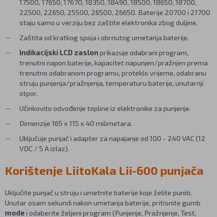
17500, 17650, 17670, 18350, 18490, 18500, 18650, 18700,
22500, 22650, 25500, 26500, 26650. Baterije 20700 i 21700
staju samo u verziju bez zaštite elektronika zbog duljine.
Zaštita od kratkog spoja i obrnutog umetanja baterije.
Indikacijski LCD zaslon
prikazuje odabrani program,
trenutni napon baterije, kapacitet napunjen/pražnjen prema
trenutno odabranom programu, proteklo vrijeme, odabranu
struju punjenja/pražnjenja, temperaturu baterije, unutarnji
otpor.
Učinkovito odvođenje topline iz elektronike za punjenje.
Dimenzije 165 x 115 x 40 milimetara.
Uključuje punjač i adapter za napajanje od 100 - 240 VAC (12
VDC / 5 A izlaz).
Korištenje LiitoKala Lii-600 punjača
Uključite punjač u struju i umetnite baterije koje želite puniti.
Unutar osam sekundi nakon umetanja baterije, pritisnite gumb
mode
i odaberite željeni program (Punjenje, Pražnjenje, Test,