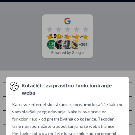
4.9
/5
(308 reviews)
+304
Powered by Google
Kolačići - za pravilno funkcioniranje
Kontakti
weba
Osobno preuzimanje
Kao i sve internetske stranice, koristimo kolačiće kako bi
vam olakšali pregledavanje i kako bi sve pravilno
Sve o kupovini
funkcioniralo - od pretraživanja do košarice. Također,
time nam pomažete u poboljšanju naše web stranice.
Više informacija
Postavke kolačića možete kasnije bilo kada promijeniti.