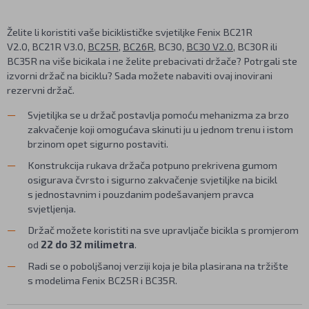
Želite li koristiti vaše biciklističke svjetiljke Fenix BC21R
V2.0, BC21R V3.0,
BC25R
,
BC26R
, BC30,
BC30 V2.0
, BC30R ili
BC35R na više bicikala i ne želite prebacivati držače? Potrgali ste
izvorni držač na biciklu? Sada možete nabaviti ovaj inovirani
rezervni držač.
Svjetiljka se u držač postavlja pomoću mehanizma za brzo
zakvačenje koji omogućava skinuti ju u jednom trenu i istom
brzinom opet sigurno postaviti.
Konstrukcija rukava držača potpuno prekrivena gumom
osigurava čvrsto i sigurno zakvačenje svjetiljke na bicikl
s jednostavnim i pouzdanim podešavanjem pravca
svjetljenja.
Držač možete koristiti na sve upravljače bicikla s promjerom
od
22 do 32 milimetra
.
Radi se o poboljšanoj verziji koja je bila plasirana na tržište
s modelima Fenix BC25R i BC35R.