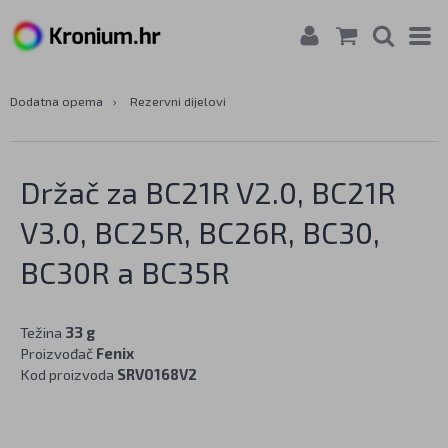
Dodatna opema
›
Rezervni dijelovi
Držač za BC21R V2.0, BC21R
V3.0, BC25R, BC26R, BC30,
BC30R a BC35R
Težina
33 g
Proizvođač
Fenix
Kod proizvoda
SRV0168V2