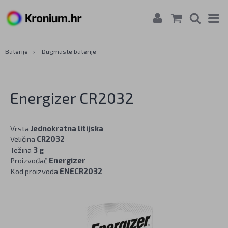
Baterije
›
Dugmaste baterije
Energizer CR2032
Vrsta
Jednokratna litijska
Veličina
CR2032
Težina
3 g
Proizvođač
Energizer
Kod proizvoda
ENECR2032