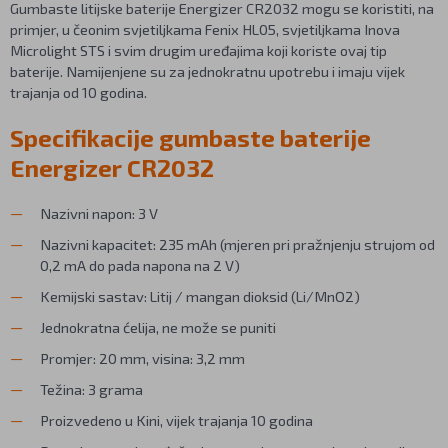
Gumbaste litijske baterije Energizer CR2032 mogu se koristiti, na
primjer, u čeonim svjetiljkama Fenix HL05, svjetiljkama Inova
Microlight STS i svim drugim uređajima koji koriste ovaj tip
baterije. Namijenjene su za jednokratnu upotrebu i imaju vijek
trajanja od 10 godina.
Specifikacije gumbaste baterije
Energizer CR2032
Nazivni napon: 3 V
Nazivni kapacitet: 235 mAh (mjeren pri pražnjenju strujom od
0,2 mA do pada napona na 2 V)
Kemijski sastav: Litij / mangan dioksid (Li/MnO2)
Jednokratna ćelija, ne može se puniti
Promjer: 20 mm, visina: 3,2 mm
Težina: 3 grama
Proizvedeno u Kini, vijek trajanja 10 godina