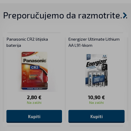
Preporučujemo da razmotrite…
Panasonic CR2 litijska
Energizer Ultimate Lithium
baterija
AA L91 4kom
2,80 €
10,90 €
Na zalihi
Na zalihi
Kupiti
Kupiti