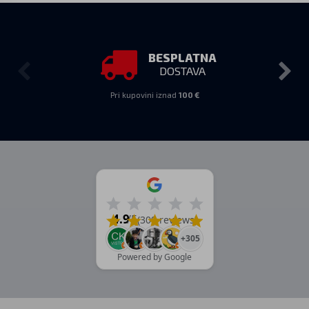
BESPLATNA
DOSTAVA
Pri kupovini iznad
100 €
4.9
/5
(309 reviews)
+305
Powered by Google