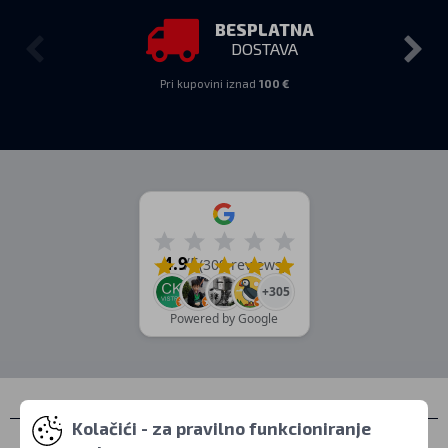
BESPLATNA
DOSTAVA
Pri kupovini iznad
100 €
4.9
/5
(309 reviews)
+305
Powered by Google
Kolačići - za pravilno funkcioniranje
Kontakti