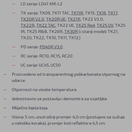
LD serije: LD41 XM-L2
TK serije: TK09, TK11 TAC,
TK11R
, TK15,
TK16
,
TK17
,
TK20R V2.0
,
TK20R UE
,
TK21R
, TK22 V2.0,
TK22R
,
TK22 TAC
, TK22 UE,
TK25 Red
,
TK25 UV
, TK25
IR, TK25 R&B, TK26R,
TK30R
(i stariji modeli TK21,
TK20, TK22, TK10, TK11, TK12)
PD serije:
PD40R V3.0
RC serije: RC10, RC15, RC20
UC serije: UC45, UC50
Proizvedeno od transparentnog polikarbonata otpornog na
udarce.
Otpornost na visoke temperature.
Jednostavno se postavlja i demontira sa svjetiljke.
Mliječno bijela boja.
Visina: 5 cm, unutrašnji promjer 4,0 cm (postupno se sužuje
u nekoliko koraka), promjer kod reflektora 4,5 cm.