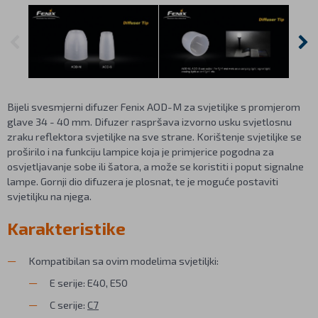
Bijeli svesmjerni difuzer Fenix AOD-M za svjetiljke s promjerom
glave 34 - 40 mm. Difuzer raspršava izvorno usku svjetlosnu
zraku reflektora svjetiljke na sve strane. Korištenje svjetiljke se
proširilo i na funkciju lampice koja je primjerice pogodna za
osvjetljavanje sobe ili šatora, a može se koristiti i poput signalne
lampe. Gornji dio difuzera je plosnat, te je moguće postaviti
svjetiljku na njega.
Karakteristike
Kompatibilan sa ovim modelima svjetiljki:
E serije: E40, E50
C serije:
C7