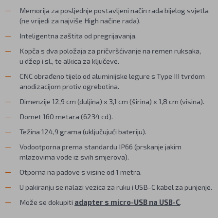
Memorija za posljednje postavljeni način rada bijelog svjetla
(ne vrijedi za najviše High načine rada).
Inteligentna zaštita od pregrijavanja.
Kopča s dva položaja za pričvršćivanje na remen ruksaka,
u džep i sl., te alkica za ključeve.
CNC obrađeno tijelo od aluminijske legure s Type III tvrdom
anodizacijom protiv ogrebotina.
Dimenzije 12,9 cm (duljina) x 3,1 cm (širina) x 1,8 cm (visina).
Domet 160 metara (6234 cd).
Težina 124,9 grama (uključujući bateriju).
Vodootporna prema standardu IP66 (prskanje jakim
mlazovima vode iz svih smjerova).
Otporna na padove s visine od 1 metra.
U pakiranju se nalazi vezica za ruku i USB-C kabel za punjenje.
Može se dokupiti
adapter s micro-USB na USB-C
.