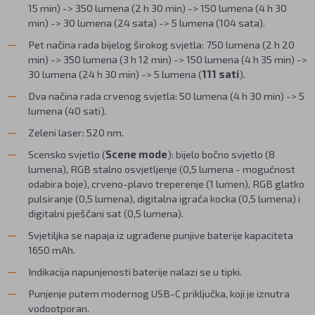
15 min) -> 350 lumena (2 h 30 min) -> 150 lumena (4 h 30
min) -> 30 lumena (24 sata) -> 5 lumena (104 sata).
Pet načina rada bijelog širokog svjetla: 750 lumena (2 h 20
min) -> 350 lumena (3 h 12 min) -> 150 lumena (4 h 35 min) ->
30 lumena (24 h 30 min) -> 5 lumena (
111 sati
).
Dva načina rada crvenog svjetla: 50 lumena (4 h 30 min) -> 5
lumena (40 sati).
Zeleni laser: 520 nm.
Scensko svjetlo (
Scene mode
): bijelo bočno svjetlo (8
lumena), RGB stalno osvjetljenje (0,5 lumena - mogućnost
odabira boje), crveno-plavo treperenje (1 lumen), RGB glatko
pulsiranje (0,5 lumena), digitalna igraća kocka (0,5 lumena) i
digitalni pješčani sat (0,5 lumena).
Svjetiljka se napaja iz ugrađene punjive baterije kapaciteta
1650 mAh.
Indikacija napunjenosti baterije nalazi se u tipki.
Punjenje putem modernog USB-C priključka, koji je iznutra
vodootporan.