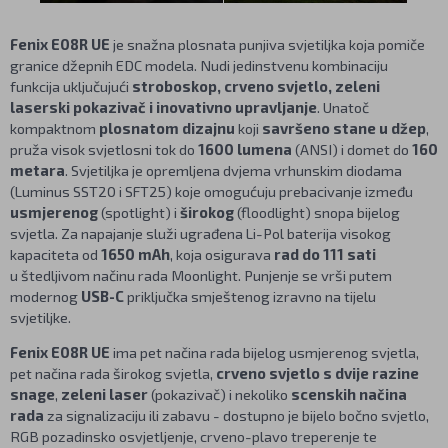
Fenix E08R UE
je snažna plosnata punjiva svjetiljka koja pomiče
granice džepnih EDC modela. Nudi jedinstvenu kombinaciju
funkcija uključujući
stroboskop, crveno svjetlo, zeleni
laserski pokazivač i inovativno upravljanje
. Unatoč
kompaktnom
plosnatom dizajnu
koji
savršeno stane u džep
,
pruža visok svjetlosni tok do
1600 lumena
(ANSI) i domet do
160
metara
. Svjetiljka je opremljena dvjema vrhunskim diodama
(Luminus SST20 i SFT25) koje omogućuju prebacivanje između
usmjerenog
(spotlight) i
širokog
(floodlight) snopa bijelog
svjetla. Za napajanje služi ugrađena Li-Pol baterija visokog
kapaciteta od
1650 mAh
, koja osigurava
rad do 111 sati
u štedljivom načinu rada Moonlight. Punjenje se vrši putem
modernog
USB-C
priključka smještenog izravno na tijelu
svjetiljke.
Fenix E08R UE
ima pet načina rada bijelog usmjerenog svjetla,
pet načina rada širokog svjetla,
crveno svjetlo s dvije razine
snage
,
zeleni laser
(pokazivač) i nekoliko
scenskih načina
rada
za signalizaciju ili zabavu - dostupno je bijelo bočno svjetlo,
RGB pozadinsko osvjetljenje, crveno-plavo treperenje te