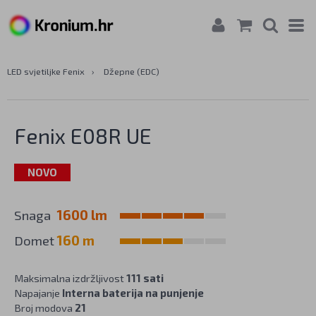
LED svjetiljke Fenix
›
Džepne (EDC)
Fenix E08R UE
NOVO
Snaga
1600 lm
Domet
160 m
Maksimalna izdržljivost
111 sati
Napajanje
Interna baterija na punjenje
Broj modova
21