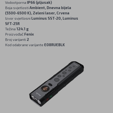
Vodootporna
IP66 (pljusak)
Boja svjetlosti
Ambient, Dnevna bijela
(5500-6500 K), Zeleni laser, Crvena
Izvor svjetlosni
Luminus SST-20, Luminus
SFT-25R
Težina
124.1 g
Proizvođač
Fenix
Broj varijanti
2
Kod odabrane varijante
E08RUEBLK