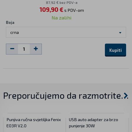
87,92 € bez PDV-a
109,90 €
s PDV-om
Na zalihi
Boja
crna
Kupiti
Preporučujemo da razmotrite…
Punjiva ručna svjetiljka Fenix
USB auto adapter za brzo
E03R V2.0
punjenje 30W