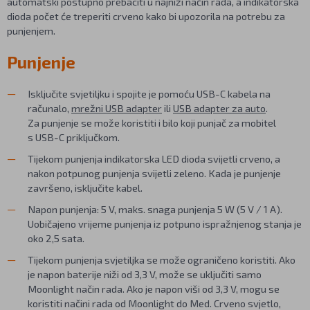
automatski postupno prebaciti u najniži način rada, a indikatorska
dioda počet će treperiti crveno kako bi upozorila na potrebu za
punjenjem.
Punjenje
Isključite svjetiljku i spojite je pomoću USB-C kabela na
računalo,
mrežni USB adapter
ili
USB adapter za auto
.
Za punjenje se može koristiti i bilo koji punjač za mobitel
s USB-C priključkom.
Tijekom punjenja indikatorska LED dioda svijetli crveno, a
nakon potpunog punjenja svijetli zeleno. Kada je punjenje
završeno, isključite kabel.
Napon punjenja: 5 V, maks. snaga punjenja 5 W (5 V / 1 A).
Uobičajeno vrijeme punjenja iz potpuno ispražnjenog stanja je
oko 2,5 sata.
Tijekom punjenja svjetiljka se može ograničeno koristiti. Ako
je napon baterije niži od 3,3 V, može se uključiti samo
Moonlight način rada. Ako je napon viši od 3,3 V, mogu se
koristiti načini rada od Moonlight do Med. Crveno svjetlo,