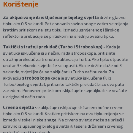
Korištenje
Za uključivanje ili isključivanje bijelog svjetla
držite glavnu
tipku oko 0,5 sekundi. Pet osnovnih razina snage zatim se mijenja
kratkim pritiskom na istu tipku. Između usmjerenog i širokog
reflektora prebacuje se pritiskom na srednju ovalnu tipku.
Taktički stražnji prekidač (Turbo i Stroboskop) -
Kada je
svjetiljka isključena ili u načinu rada stroboskopa, pritisnite
stražnji prekidač za trenutnu aktivaciju Turba. Ako tipku otpustite
unutar 3 sekunde, svjetlo će se ugasiti. Ako je držite duže od 3
sekunde, svjetiljka će se zaključati u Turbo načinu rada. Za
aktivaciju
stroboskopa
kada je svjetiljka isključena (ili iz
Turbo/bijelog svjetla), pritisnite taktički prekidač brzo dva puta
zaredom. Ponovnim pritiskom isključujete svjetiljku ili se vraćate
u originalni način rada.
Crveno svjetlo
se uključuje i isključuje držanjem bočne crvene
tipke oko 0,5 sekundi. Kratkim pritiskom na ovu tipku mijenja se
između visoke i niske snage. Na crveno svjetlo može se prijeći i
izravno iz upaljenog bijelog svjetla ili lasera držanjem crvenog
prekidača na 0,5 sekundi.