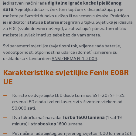
jedinstveni načini rada
digitalne igraće kocke i pješčanog
sata
. Svjetiljka dolazi s čvrstom kopčom s dva položaja, pa je
možete pričvrstiti duboko u džep ili na remen ruksaka. Praktičan
je i indikator statusa baterije integriran u tipku. Svjetiljka je idealna
za EDC (svakodnevno nošenje), a zahvaljujući plosnatom obliku
možete je uvijek imati uz sebe bez da vam smeta.
Svi parametri svjetiljke (svjetlosni tok, vrijeme rada baterije,
vodootpornost, otpornost na udarce i domet) izmjereni su
u skladu sa standardom
ANSI/NEMA FL 1-2009
.
Karakteristike svjetiljke Fenix E08R
UE
Koriste se dvije bijele LED diode Luminus SST-20 i SFT-25,
crvena LED dioda i zeleni laser, svi s životnim vijekom od
50.000 sati.
Dva taktička načina rada:
Turbo 1600 lumena
(1 sat 19
minuta) i
stroboskop
1600 lumena.
Pet načina rada bijelog usmjerenog svjetla: 1000 lumena (2 h