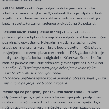
Zeleni laser
se uključuje i isključuje držanjem zelene tipke
s bočne strane svjetiljke oko 0,5 sekundi. Kada je uključeno bijelo
svjetlo, zeleni laser se može aktivirati istovremeno (dodati ga
bijelom svjetlu) držanjem zelenog prekidača na 0,5 sekundi.
Scenski načini rada (Scene mode) -
Dvostrukim brzim
pritiskom glavne tipke dok je svjetiljka isključena aktivira se bočno
pozadinsko osvjetljenje. Naknadnim kratkim pritiskom tipke
ciklički se mijenjaju funkcije – bijelo bočno svjetlo → RGB stalno
osvjetljenje → crveno-plavo treperenje → RGB glatko pulsiranje
→ digitalna igraća kocka → digitalni pješčani sat. Scenski način
rada se ponovno isključuje držanjem glavne tipke na 0,5 sekundi.
*U načinu RGB stalnog osvjetljenja držanjem ovalne tipke
možete odabrati svoju omiljenu boju.
**U načinu digitalne igraće kocke dvaput protresite svjetiljku za
nasumično paljenje 1 do 6 bočnih točaka.
Memorija za posljednji postavljeni način rada
- Prilikom
uključivanja bijelog svjetla, svjetiljka se uvijek pali u posljednjem
odabranom načinu rada. Ova funkcija ne vrijedi za najviše High
načine rada (ni za usmjereni ni široki snop), u tom slučaju će se