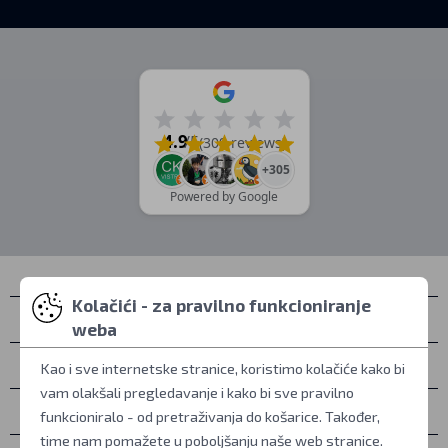
4.9
/5
(309 reviews)
+305
Powered by Google
Kolačići - za pravilno funkcioniranje
Kontakti
weba
Osobno preuzimanje
Kao i sve internetske stranice, koristimo kolačiće kako bi
vam olakšali pregledavanje i kako bi sve pravilno
Sve o kupovini
funkcioniralo - od pretraživanja do košarice. Također,
time nam pomažete u poboljšanju naše web stranice.