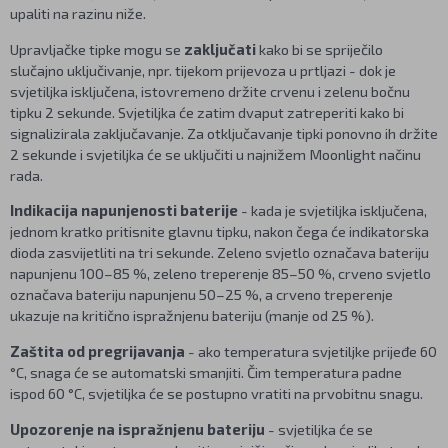
upaliti na razinu niže.
Upravljačke tipke mogu se
zaključati
kako bi se spriječilo
slučajno uključivanje, npr. tijekom prijevoza u prtljazi - dok je
svjetiljka isključena, istovremeno držite crvenu i zelenu bočnu
tipku 2 sekunde. Svjetiljka će zatim dvaput zatreperiti kako bi
signalizirala zaključavanje. Za otključavanje tipki ponovno ih držite
2 sekunde i svjetiljka će se uključiti u najnižem Moonlight načinu
rada.
Indikacija napunjenosti baterije
- kada je svjetiljka isključena,
jednom kratko pritisnite glavnu tipku, nakon čega će indikatorska
dioda zasvijetliti na tri sekunde. Zeleno svjetlo označava bateriju
napunjenu 100–85 %, zeleno treperenje 85–50 %, crveno svjetlo
označava bateriju napunjenu 50–25 %, a crveno treperenje
ukazuje na kritično ispražnjenu bateriju (manje od 25 %).
Zaštita od pregrijavanja
- ako temperatura svjetiljke prijeđe 60
°C, snaga će se automatski smanjiti. Čim temperatura padne
ispod 60 °C, svjetiljka će se postupno vratiti na prvobitnu snagu.
Upozorenje na ispražnjenu bateriju
- svjetiljka će se