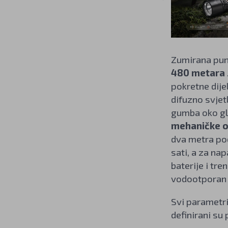
Zumirana punj
480 metara
pokretne dijel
difuzno svje
gumba oko gl
mehaničke o
dva metra po
sati, a za na
baterije i tr
vodootporan d
Svi parametri
definirani s