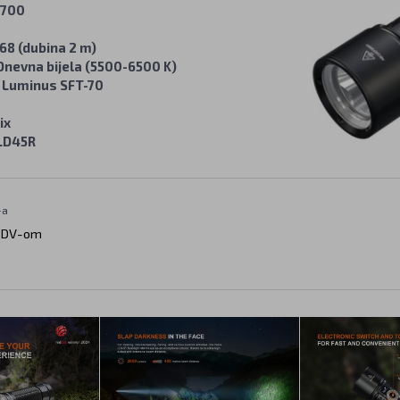
1700
68 (dubina 2 m)
Dnevna bijela (5500-6500 K)
i
Luminus SFT-70
ix
LD45R
-a
PDV-om