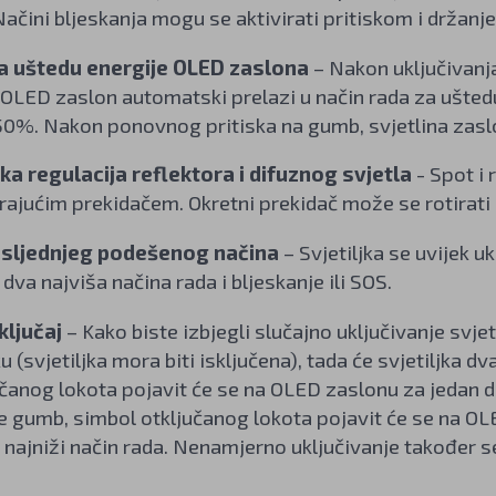
Načini bljeskanja mogu se aktivirati pritiskom i držan
za uštedu energije OLED zaslona
– Nakon uključivanj
 OLED zaslon automatski prelazi u način rada za uštedu
50%. Nakon ponovnog pritiska na gumb, svjetlina zasl
a regulacija reflektora i difuznog svjetla
- Spot i
tirajućim prekidačem. Okretni prekidač može se rotirat
sljednjeg podešenog načina
– Svjetiljka se uvijek 
dva najviša načina rada i bljeskanje ili SOS.
ključaj
– Kako biste izbjegli slučajno uključivanje svjet
ku (svjetiljka mora biti isključena), tada će svjetiljka d
čanog lokota pojavit će se na OLED zaslonu za jedan 
te gumb, simbol otključanog lokota pojavit će se na OLE
u najniži način rada. Nenamjerno uključivanje također