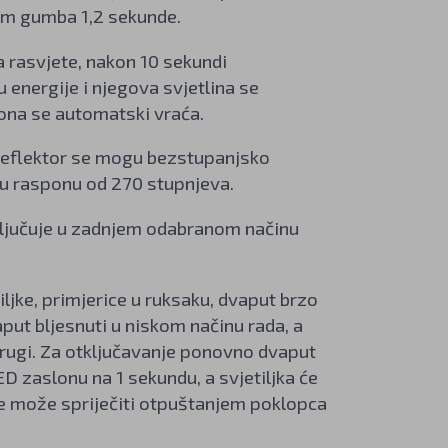
jem gumba 1,2 sekunde.
a rasvjete, nakon 10 sekundi
 energije i njegova svjetlina se
ona se automatski vraća.
 reflektor se mogu bezstupanjsko
i u rasponu od 270 stupnjeva.
uključuje u zadnjem odabranom načinu
iljke, primjerice u ruksaku, dvaput brzo
vaput bljesnuti u niskom načinu rada, a
drugi. Za otključavanje ponovno dvaput
D zaslonu na 1 sekundu, a svjetiljka će
 se može spriječiti otpuštanjem poklopca