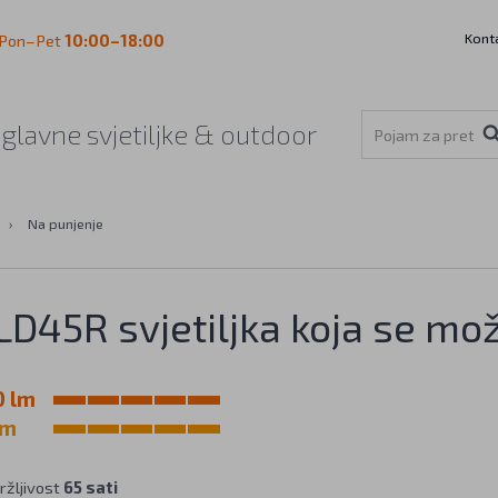
Kont
Pon–Pet
10:00–18:00
aglavne svjetiljke & outdoor
›
Na punjenje
LD45R svjetiljka koja se mož
0 lm
 m
ržljivost
65 sati