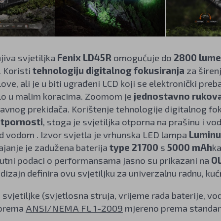
iva svjetiljka
Fenix LD45R
omogućuje do
2800 lum
. Koristi
tehnologiju digitalnog fokusiranja
za širenj
ove, ali je u biti ugrađeni LCD koji se elektronički pre
tlo u malim koracima. Zoomom je
jednostavno rukov
avnog prekidača. Korištenje tehnologije digitalnog 
tpornosti
, stoga je svjetiljka otporna na prašinu i v
d vodom . Izvor svjetla je vrhunska LED lampa
Luminu
pajanje je zadužena baterija
type 21700
s
5000 mAh
ka
enutni podaci o performansama jasno su prikazani na
O
izajn definira ovu svjetiljku za univerzalnu radnu, kuć
 svjetiljke (svjetlosna struja, vrijeme rada baterije, 
u prema
ANSI/NEMA FL 1-2009
mjereno prema standar