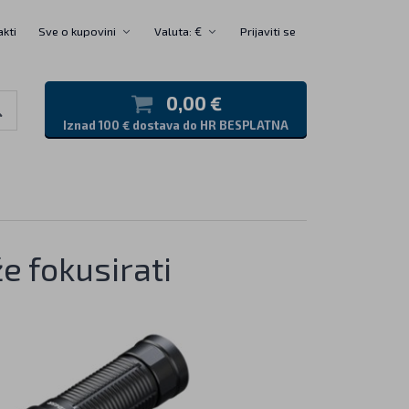
akti
Sve o kupovini
Valuta: €
Prijaviti se
0,00 €
Iznad 100 € dostava do HR BESPLATNA
e fokusirati