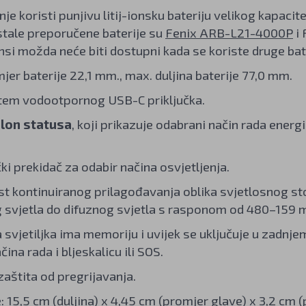
je koristi punjivu litij-ionsku bateriju velikog kapacit
Ostale preporučene baterije su
Fenix ARB-L21-4000P
i 
si možda neće biti dostupni kada se koriste druge bate
jer baterije 22,1 mm., max. duljina baterije 77,0 mm.
tem vodootpornog USB-C priključka.
lon statusa
, koji prikazuje odabrani način rada energi
ki prekidač za odabir načina osvjetljenja.
 kontinuiranog prilagođavanja oblika svjetlosnog st
 svjetla do difuznog svjetla s rasponom od 480–159 m
a svjetiljka ima memoriju i uvijek se uključuje u zadn
čina rada i bljeskalicu ili SOS.
aštita od pregrijavanja.
 15,5 cm (duljina) x 4,45 cm (promjer glave) x 3,2 cm (p