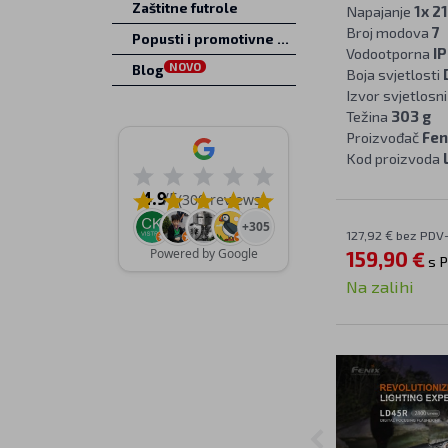
Zaštitne futrole
Napajanje
1x 2
Broj modova
7
Popusti i promotivne ponude
Vodootporna
IP
NOVO
Blog
Boja svjetlosti
Izvor svjetlosn
Težina
303 g
Proizvođač
Fen
Kod proizvoda
4.9
/5
(309 reviews)
+305
127,92 € bez PDV
Powered by Google
159,90 €
s 
Na zalihi