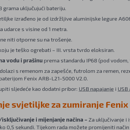
 grama uključujući bateriju.
etiljke izrađeno je od izdržljive aluminijske legure A60
a udarce s visine od 1 metra.
ne niti otporne su na trošenje.
oju je teško ogrebati – III. vrsta tvrdo eloksiran.
na vodu i prašinu
prema standardu IP68 (pod vodom, te
a dolazi s remenom za zapešće, futrolom za remen, r
 baterijom Fenix ARB-L21-5000 V2.0.
piti sljedeće kao dodatni pribor:
USB napajanje
i
USB 
nje svjetiljke za zumiranje Feni
/isključivanje i mijenjanje načina –
Za uključivanje i i
ko 0,5 sekundi. Tijekom rada možete promijeniti način 