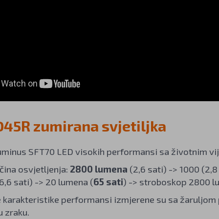
D45R zumirana svjetiljka
uminus SFT70 LED visokih performansi sa životnim vi
ina osvjetljenja:
2800 lumena
(2,6 sati) -> 1000 (2,8
6,6 sati) -> 20 lumena (
65 sati
) -> stroboskop 2800 
karakteristike performansi izmjerene su sa žaruljom 
u zraku.