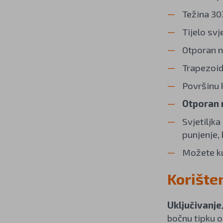
Težina 303
Tijelo svj
Otporan n
Trapezoid
Površinu k
Otporan 
Svjetiljk
punjenje,
Možete ku
Korište
Uključivanje
bočnu tipku o