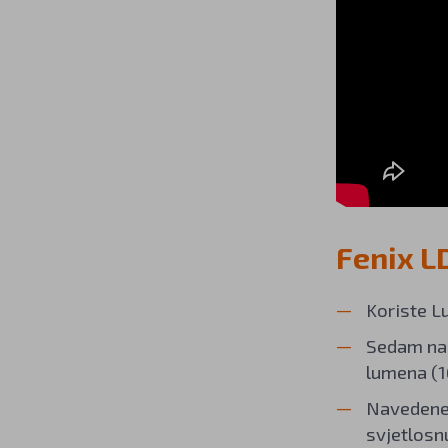
Fenix L
Koriste L
Sedam nač
lumena (1
Navedene 
svjetlosn