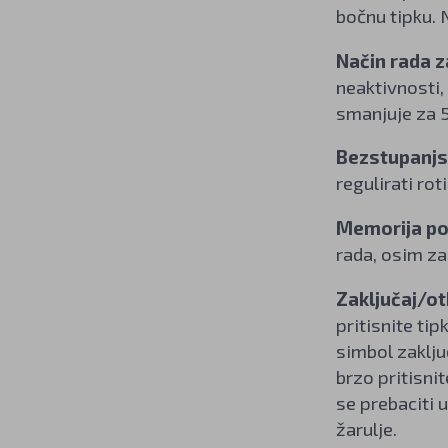
bočnu tipku. 
Način rada 
neaktivnosti,
smanjuje za 
Bezstupanjsk
regulirati ro
Memorija po
rada, osim za 
Zaključaj/ot
pritisnite tip
simbol zaklju
brzo pritisni
se prebaciti 
žarulje.