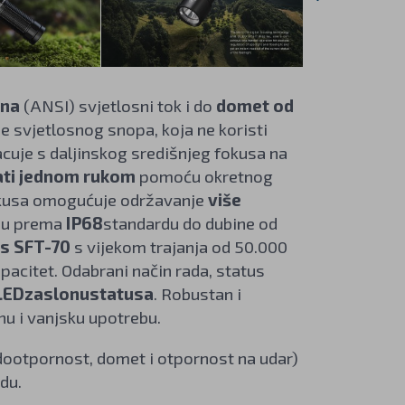
ena
(ANSI) svjetlosni tok i do
domet od
e svjetlosnog snopa, koja ne koristi
bacuje s daljinskog središnjeg fokusa na
ati jednom rukom
pomoću okretnog
fokusa omogućuje održavanje
više
odu prema
IP68
standardu do dubine od
s SFT-70
s vijekom trajanja od 50.000
pacitet. Odabrani način rada, status
LED
zaslonu
statusa
. Robustan i
nu i vanjsku upotrebu.
vodootpornost, domet i otpornost na udar)
du.