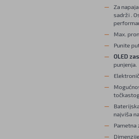
Za napajan
sadrži . 
performan
Max. prom
Punite pu
OLED zas
punjenja.
Elektronič
Mogućnost
točkastog
Baterijsk
najviša na
Pametna z
Dimenzije: