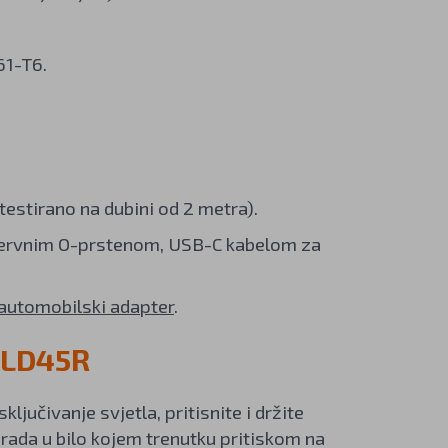
61-T6.
stirano na dubini od 2 metra).
ezervnim O-prstenom, USB-C kabelom za
automobilski adapter
.
x LD45R
sključivanje svjetla, pritisnite i držite
rada u bilo kojem trenutku pritiskom na