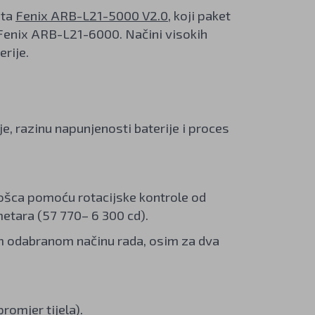
eta
Fenix ARB-L21-5000 V2.0
, koji paket
Fenix ARB-L21-6000. Načini visokih
rije.
je, razinu napunjenosti baterije i proces
ošca pomoću rotacijske kontrole od
etara (57 770– 6 300 cd).
jem odabranom načinu rada, osim za dva
romjer tijela).