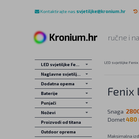
Kontaktirajte nas
svjetiljke@kronium.hr
ručne i n
LED svjetiljke Fenix
LED svjetiljke Fenix
Naglavne svjetiljke
Dodatna opema
Fenix 
Baterije
Punjači
Snaga
280
Noževi
Domet
480
Proizvodi od titana
Outdoor oprema
Maksimalna izd