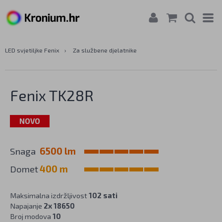
LED svjetiljke Fenix
›
Za službene djelatnike
Fenix TK28R
NOVO
Snaga
6500 lm
Domet
400 m
Maksimalna izdržljivost
102 sati
Napajanje
2x 18650
Broj modova
10