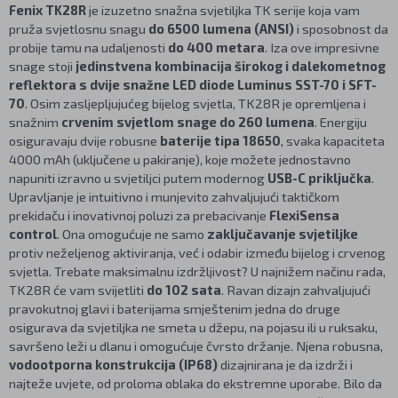
Fenix TK28R
je izuzetno snažna svjetiljka TK serije koja vam
pruža svjetlosnu snagu
do 6500 lumena (ANSI)
i sposobnost da
probije tamu na udaljenosti
do 400 metara
. Iza ove impresivne
snage stoji
jedinstvena kombinacija širokog i dalekometnog
reflektora s dvije snažne LED diode Luminus SST-70 i SFT-
70
. Osim zasljepljujućeg bijelog svjetla, TK28R je opremljena i
snažnim
crvenim svjetlom snage do 260 lumena
. Energiju
osiguravaju dvije robusne
baterije tipa 18650
, svaka kapaciteta
4000 mAh (uključene u pakiranje), koje možete jednostavno
napuniti izravno u svjetiljci putem modernog
USB-C priključka
.
Upravljanje je intuitivno i munjevito zahvaljujući taktičkom
prekidaču i inovativnoj poluzi za prebacivanje
FlexiSensa
control
. Ona omogućuje ne samo
zaključavanje svjetiljke
protiv neželjenog aktiviranja, već i odabir između bijelog i crvenog
svjetla. Trebate maksimalnu izdržljivost? U najnižem načinu rada,
TK28R će vam svijetliti
do 102 sata
. Ravan dizajn zahvaljujući
pravokutnoj glavi i baterijama smještenim jedna do druge
osigurava da svjetiljka ne smeta u džepu, na pojasu ili u ruksaku,
savršeno leži u dlanu i omogućuje čvrsto držanje. Njena robusna,
vodootporna konstrukcija (IP68)
dizajnirana je da izdrži i
najteže uvjete, od proloma oblaka do ekstremne uporabe. Bilo da