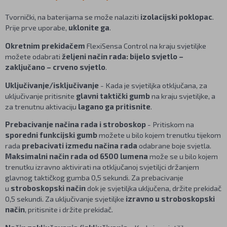
Tvornički, na baterijama se može nalaziti
izolacijski poklopac
.
Prije prve uporabe,
uklonite ga
.
Okretnim prekidačem
FlexiSensa Control na kraju svjetiljke
možete odabrati
željeni način rada: bijelo svjetlo –
zaključano – crveno svjetlo
.
Uključivanje/isključivanje
- Kada je svjetiljka otključana, za
uključivanje pritisnite
glavni taktički gumb
na kraju svjetiljke, a
za trenutnu aktivaciju
lagano ga pritisnite
.
Prebacivanje načina rada i stroboskop
- Pritiskom na
sporedni funkcijski gumb
možete u bilo kojem trenutku tijekom
rada
prebacivati između načina rada
odabrane boje svjetla.
Maksimalni način rada od 6500 lumena
može se u bilo kojem
trenutku izravno aktivirati na otključanoj svjetiljci držanjem
glavnog taktičkog gumba 0,5 sekundi. Za prebacivanje
u
stroboskopski način
dok je svjetiljka uključena, držite prekidač
0,5 sekundi. Za uključivanje svjetiljke
izravno u stroboskopski
način
, pritisnite i držite prekidač.