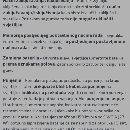
Način zaključavanja/isključivanja
- Kada je svjetiljka
uključena, u bilo kojem stanju okrenite okretni prekidač u
način
zaključavanja/isključivanja
kako biste isključili i zaključali
svjetiljku. Pritiskom na gumbe tada
nije moguće uključiti
svjetiljku
.
Memorija posljednjeg postavljenog načina rada
- Svjetiljka
ima memoriju i uvijek se uključuje
u posljednjem postavljenom
načinu rada
, osim stroboskopa.
Zamjena baterija
- Otvorite glavu svjetiljke i umetnite baterije
prema oznakama polova
. Zatim ponovno zatvorite i osigurajte
glavu.
Punjenje
- Pomaknite poklopac priključka za punjenje na kraju
svjetiljke, zatim
priključite USB-C kabel za punjenje
na
svjetiljku.
Indikator u prekidaču
svijetli crveno tijekom punjenja i
postaje zelen kada je potpuno napunjen. Ako
punjenje ne uspije
ili su baterije umetnute naopako, indikator statusa baterije će
treptati crveno ili ostati isključen kako bi upozorio korisnika da
provjeri baterije. Korištenjem snažnog USB izvora od 9 V/3 A (27
W), potpuno ispražnjene baterije će se napuniti za otprilike 1,5 sat,
a korištenjem USB izvora od 5 V/3 A (15 W) napunit će se za