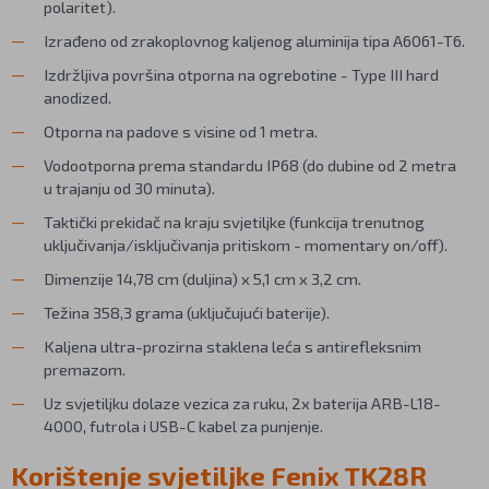
polaritet).
Izrađeno od zrakoplovnog kaljenog aluminija tipa A6061-T6.
Izdržljiva površina otporna na ogrebotine - Type III hard
anodized.
Otporna na padove s visine od 1 metra.
Vodootporna prema standardu IP68 (do dubine od 2 metra
u trajanju od 30 minuta).
Taktički prekidač na kraju svjetiljke (funkcija trenutnog
uključivanja/isključivanja pritiskom - momentary on/off).
Dimenzije 14,78 cm (duljina) x 5,1 cm x 3,2 cm.
Težina 358,3 grama (uključujući baterije).
Kaljena ultra-prozirna staklena leća s antirefleksnim
premazom.
Uz svjetiljku dolaze vezica za ruku, 2x baterija ARB-L18-
4000, futrola i USB-C kabel za punjenje.
Korištenje svjetiljke Fenix TK28R