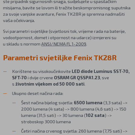
ste pripadnik sigurnosnih snaga, sudjelujete u spasilačkim
misijama, bavite se lovom ili tražite beskompromisnog suputnika
za svoje vanjske avanture, Fenix TK28R je spremna nadmašiti
vaša očekivanja.
Svi parametri svjetiljke (svjetlosni tok, vrijeme rada na baterije,
vodootpornost, domet i otpornost na udarce) izmjereni su
u skladu s normom
ANSI/NEMA FL 1-2009
.
Parametri svjetiljke Fenix TK28R
Korištene su visokoučinkovite
LED diode Luminus SST-70,
SFT-70
i dvije crvene
OSRAM GR QSSPA1.23
, sve
s
životnim vijekom od 50 000 sati
.
Ukupno deset načina rada:
Šest načina bijelog svjetla:
6500 lumena
(3,3 sata) ->
2000 lumena (4 sata) -> 800 lumena (4,6 sati) -> 150
lumena (31,5 sati) -> 30 lumena (
102 sata
) ->
stroboskop 3000 lumena
Četiri načina crvenog svjetla: 260 lumena (7,75 sati) ->