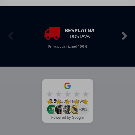
BESPLATNA
DOSTAVA
Pri kupovini iznad
100 €
4.9
/5
(309 reviews)
+305
Powered by Google