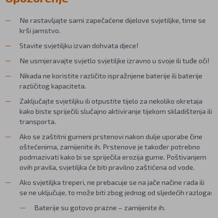
Ne rastavljajte sami zapečaćene dijelove svjetiljke, time se
krši jamstvo.
Stavite svjetiljku izvan dohvata djece!
Ne usmjeravajte svjetlo svjetiljke izravno u svoje ili tuđe oči!
Nikada ne koristite različito ispražnjene baterije ili baterije
različitog kapaciteta.
Zaključajte svjetiljku ili otpustite tijelo za nekoliko okretaja
kako biste spriječili slučajno aktiviranje tijekom skladištenja ili
transporta.
Ako se zaštitni gumeni prstenovi nakon dulje uporabe čine
oštećenima, zamijenite ih. Prstenove je također potrebno
podmazivati kako bi se spriječila erozija gume. Poštivanjem
ovih pravila, svjetiljka će biti pravilno zaštićena od vode.
Ako svjetiljka treperi, ne prebacuje se na jače načine rada ili
se ne uključuje, to može biti zbog jednog od sljedećih razloga:
Baterije su gotovo prazne – zamijenite ih.