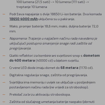
100 lumena (21,5 sati) -> 10 lumena (111 sati) ->
treptanje 10 lumena
Podržava napajanje s dvije 18650 Li-ion baterije. Dva komada
18650 4000 mAh
uključena su u pakiranje.
Maks. promjer baterije 18,6 mm, maks. duljina baterije 72,0
mm.
Napomena: Trajanje u najjačem načinu rada navedeno je
uključujući postupno smanjenje snage radi zaštite od
pregrijavanja.
Glatki reflektori za kombinirani svjetlosni snop s
dometom
do 400 metara
(40000 cd) u bijelom svjetlu.
Crvene LED diode imaju domet do
68 metara
(1170 cd).
Digitalna regulacija snage, zaštita od pregrijavanja.
Svjetiljka ima memoriju i uvijek se uključuje u posljednjem
postavljenom načinu rada (ne vrijedi za stroboskop).
Prekidač za brzu aktivaciju stroboskopa.
Zaštita od slučajnog umetanja baterije naopako (obrnuti