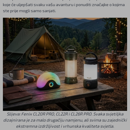
koje će uljepšati svaku vašu avanturu i ponuditi značajke o kojima
ste prije mogli samo sanjati.
Slijeva: Fenix
CL20R PRO
, CL22R i
CL26R PRO
. Svaka svjetiljka
dizajnirana je za malo drugačiju namjenu, ali svima su zajednički
ekstremna izdržljivost i vrhunska kvaliteta svjetla.