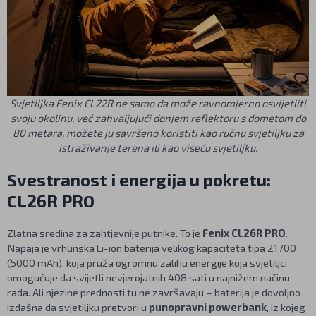
Svjetiljka Fenix CL22R ne samo da može ravnomjerno osvijetliti
svoju okolinu, već zahvaljujući donjem reflektoru s dometom do
80 metara, možete ju savršeno koristiti kao ručnu svjetiljku za
istraživanje terena ili kao viseću svjetiljku.
Svestranost i energija u pokretu:
CL26R PRO
Zlatna sredina za zahtjevnije putnike. To je
Fenix CL26R PRO
.
Napaja je vrhunska Li-ion baterija velikog kapaciteta tipa 21700
(5000 mAh), koja pruža ogromnu zalihu energije koja svjetiljci
omogućuje da svijetli nevjerojatnih 408 sati u najnižem načinu
rada. Ali njezine prednosti tu ne završavaju – baterija je dovoljno
izdašna da svjetiljku pretvori u
punopravni powerbank
, iz kojeg