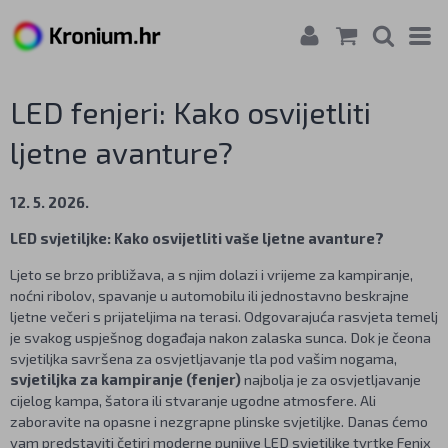
LED fenjeri: Kako osvijetliti
ljetne avanture?
12. 5. 2026.
LED svjetiljke: Kako osvijetliti vaše ljetne avanture?
Ljeto se brzo približava, a s njim dolazi i vrijeme za kampiranje,
noćni ribolov, spavanje u automobilu ili jednostavno beskrajne
ljetne večeri s prijateljima na terasi. Odgovarajuća rasvjeta temelj
je svakog uspješnog događaja nakon zalaska sunca. Dok je čeona
svjetiljka savršena za osvjetljavanje tla pod vašim nogama,
svjetiljka za kampiranje (fenjer)
najbolja je za osvjetljavanje
cijelog kampa, šatora ili stvaranje ugodne atmosfere. Ali
zaboravite na opasne i nezgrapne plinske svjetiljke. Danas ćemo
vam predstaviti četiri moderne punjive LED svjetiljke tvrtke Fenix