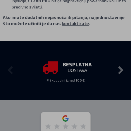
injekcija,
CL26R PRO
bit će najpraktičniji powerbank koji uz to
predivno svijetli.
Ako imate dodatnih nejasnoća ili pitanja, najjednostavnije
što možete učiniti je da nas
kontaktirate
.
BESPLATNA
DOSTAVA
Pri kupovini iznad
100 €