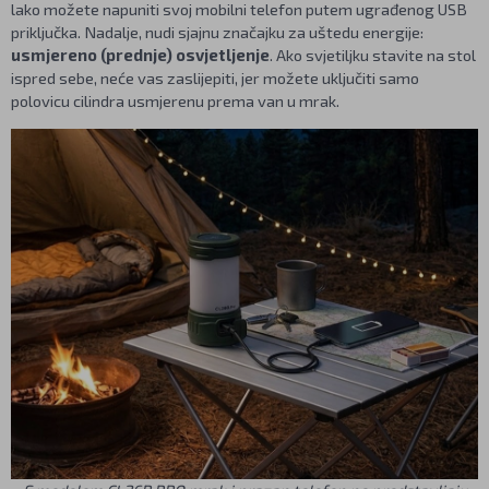
lako možete napuniti svoj mobilni telefon putem ugrađenog USB
priključka. Nadalje, nudi sjajnu značajku za uštedu energije:
usmjereno (prednje) osvjetljenje
. Ako svjetiljku stavite na stol
ispred sebe, neće vas zaslijepiti, jer možete uključiti samo
polovicu cilindra usmjerenu prema van u mrak.