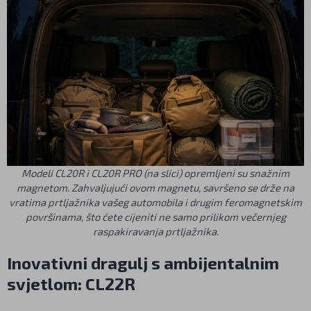
Modeli CL20R i CL20R PRO (na slici) opremljeni su snažnim
magnetom. Zahvaljujući ovom magnetu, savršeno se drže na
vratima prtljažnika vašeg automobila i drugim feromagnetskim
površinama, što ćete cijeniti ne samo prilikom večernjeg
raspakiravanja prtljažnika.
Inovativni dragulj s ambijentalnim
svjetlom: CL22R