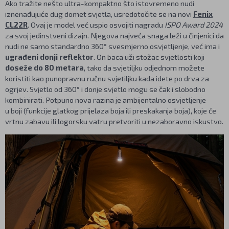
Ako tražite nešto ultra-kompaktno što istovremeno nudi
iznenađujuće dug domet svjetla, usredotočite se na novi
Fenix
CL22R
. Ovaj je model već uspio osvojiti nagradu
ISPO Award 2024
za svoj jedinstveni dizajn. Njegova najveća snaga leži u činjenici da
nudi ne samo standardno 360° svesmjerno osvjetljenje, već ima i
ugrađeni donji reflektor
. On baca uži stožac svjetlosti koji
doseže do 80 metara
, tako da svjetiljku odjednom možete
koristiti kao punopravnu ručnu svjetiljku kada idete po drva za
ogrjev. Svjetlo od 360° i donje svjetlo mogu se čak i slobodno
kombinirati. Potpuno nova razina je ambijentalno osvjetljenje
u boji (funkcije glatkog prijelaza boja ili preskakanja boja), koje će
vrtnu zabavu ili logorsku vatru pretvoriti u nezaboravno iskustvo.