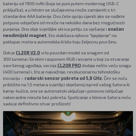
bateriju od 1900 mAh (koja se puni putem modernog USB-C
priključka), a u hitnim se slučajevima može zamijeniti s tri
standardne AAA baterije. Ovu ćete opciju cijeniti ako se nađete
potpuno odsječeni od mreže na nekoliko dana bez mogućnosti
punjenja. Dno obje svjetiljke skriva petlju za vješanje i
snažan
neodimijski magnet
, što olakšava njihovo "lijepljenje" na
poklopac motora automobila ili bilo koju željeznu površinu.
Dok je
CL20R V2.0
vrlo pouzdan model sa snagom od
300 lumena i širokim rasponom RGB rasvjete u boji za stvaranje
savršenog ugođaja, verzija
CL20R PRO
dodaje nešto veću snagu
(400 lumena) i, što je najvažnije, revolucionarnu tehnološku
inovaciju –
radarski senzor pokreta od 5,8 GHz
. Čim se noću
približite na 1,5 metara svjetiljci obješenoj ispred vašeg šatora ili
kamp-kućice, ona se automatski uključuje i ponovno isključuje
nakon jedne minute bez pokreta. Spoticanje o klinove šatora noću
sada je definitivno stvar prošlosti!