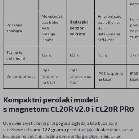
napri
Mogućnost
Ambijentalno
Funkc
upotrebe
Radarski
osvjetljenje,
Posebne
pow
AAA
senzor
donji
značajke
za p
baterije
pokreta
dalekometni
tele
u nuždi
reflektor
Težina (s
122 g
122 g
135 g
272 
baterijom)
IP65
IP65
IP65 (otporno
IP66 
Vodootpornost
(otporno
(otporno na
na kišu)
kiša)
na kišu)
kišu)
Kompaktni perolaki modeli
s magnetom: CL20R V2.0 i CL20R PRO
Ove dvije svjetiljke na prvi pogled izgledaju kao blizanci, a
s težinom od samo
122 grama
predstavljaju idealan izbor za sve
koji paze na veličinu i težinu svoje prtljage. Obje imaju Li-ion