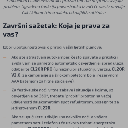
S modelom CL26R PRO mrak i prazan telefon ne predstavljaju
problem. Ugrađena funkcija powerbanka izvući će vas iz nevolje
čak i kilometrima daleko od najbliže utičnice.
Završni sažetak: Koja je prava za
vas?
Izbor u potpunosti ovisi o prirodi vaših ljetnih planova:
Ako ste strastveni autokamper, često spavate u prikolici i
sviđa vam se pametno automatsko osvjetljenje ispred ulaza,
odaberite
CL20R PRO
(ili njezinu pristupačniju verziju,
CL20R
V2.0
, za kampiranje sa širokom paletom boja i rezervnom
AAA baterijom za hitne slučajeve).
Za festivalske noći, vrtne zabave i situacije u kojima, uz
osvjetljenje od 360°, trebate "probiti" prostor na većoj
udaljenosti dalekometnim spot reflektorom, posegnite za
jedinstvenom
CL22R
.
Ako se upućujete u divljinu na nekoliko noći, a vašem
pametnom satu i telefonu će uskoro trebati energetska