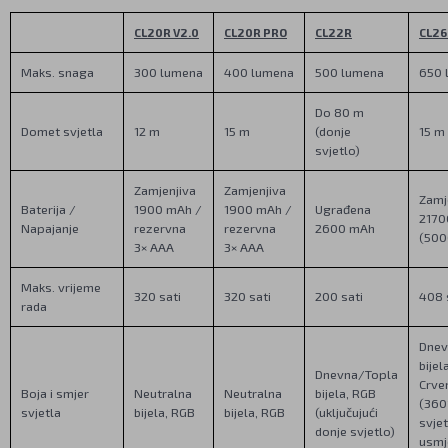
CL20R V2.0
CL20R PRO
CL22R
CL26
Maks. snaga
300 lumena
400 lumena
500 lumena
650 
Do 80 m
Domet svjetla
12 m
15 m
(donje
15 m
svjetlo)
Zamjenjiva
Zamjenjiva
Zamj
Baterija /
1900 mAh /
1900 mAh /
Ugrađena
2170
Napajanje
rezervna
rezervna
2600 mAh
(500
3× AAA
3× AAA
Maks. vrijeme
320 sati
320 sati
200 sati
408 
rada
Dnev
bijel
Dnevna/Topla
Crve
Boja i smjer
Neutralna
Neutralna
bijela, RGB
(360
svjetla
bijela, RGB
bijela, RGB
(uključujući
svjet
donje svjetlo)
usmj