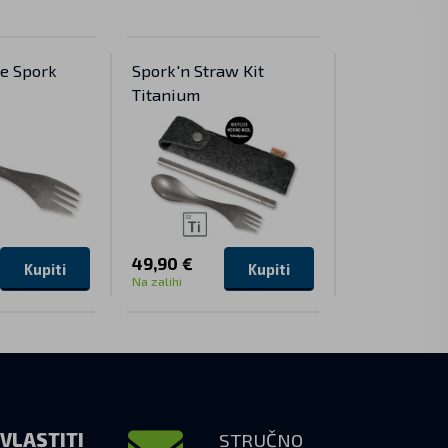
re Spork
Spork'n Straw Kit
Titanska bo
Titanium
ml s remen
poklopcu
49,90 €
57,90 €
Kupiti
Kupiti
Na zalihi
Na zalihi
VLASTITI
STRUČNO