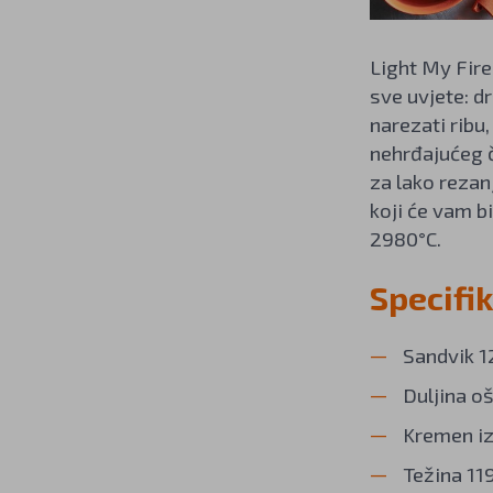
Light My Fire
sve uvjete: d
narezati ribu
nehrđajućeg č
za lako rezan
koji će vam b
2980°C.
Specifi
Sandvik 1
Duljina oš
Kremen iz
Težina 11