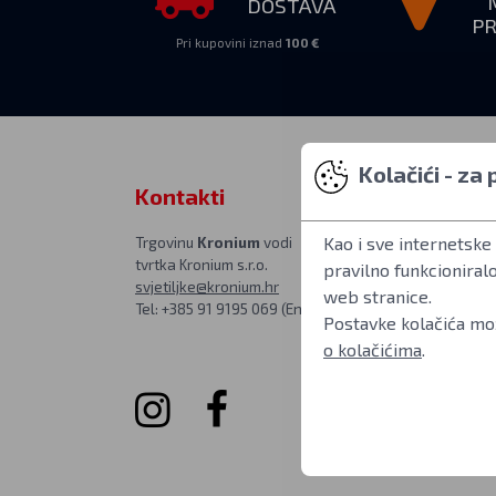
DOSTAVA
P
Pri kupovini iznad
100 €
Kolačići - za
Kontakti
Osobno pr
Kao i sve internetske 
Trgovinu
Kronium
vodi
PON–PET 10:00
tvrtka Kronium s.r.o.
u poslovnici na 
pravilno funkcioniral
svjetiljke@kronium.hr
Kronium.cz
web stranice.
Tel: +385 91 9195 069 (Engleski)
Rímská 20, Pra
Postavke kolačića mož
Češka Republi
o kolačićima
.