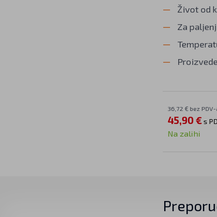
Život od 
Za paljenj
Temperatu
Proizvede
36,72 € bez PDV-
45,90 €
s P
Na zalihi
Preporu