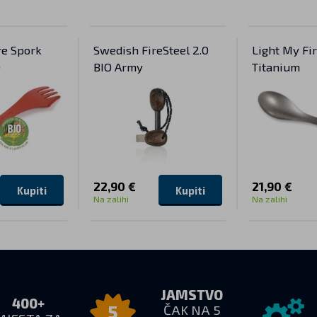
re Spork
Swedish FireSteel 2.0
Light My Fi
O
BIO Army
Titanium
22,90 €
21,90 €
Kupiti
Kupiti
Na zalihi
Na zalihi
JAMSTVO
400+
ČAK NA 5
5