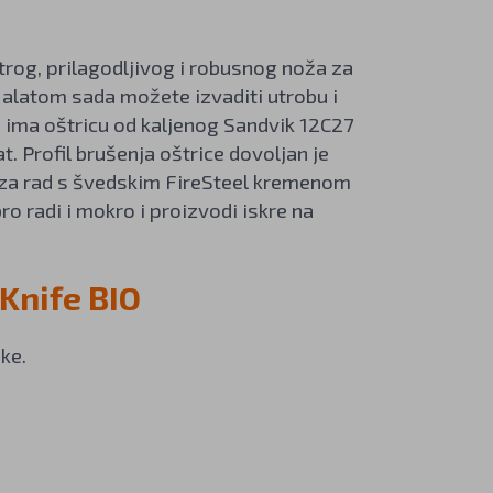
trog, prilagodljivog i robusnog noža za
 alatom sada možete izvaditi utrobu i
IO ima oštricu od kaljenog Sandvik 12C27
t. Profil brušenja oštrice dovoljan je
ti za rad s švedskim FireSteel kremenom
ro radi i mokro i proizvodi iskre na
eKnife BIO
ke.