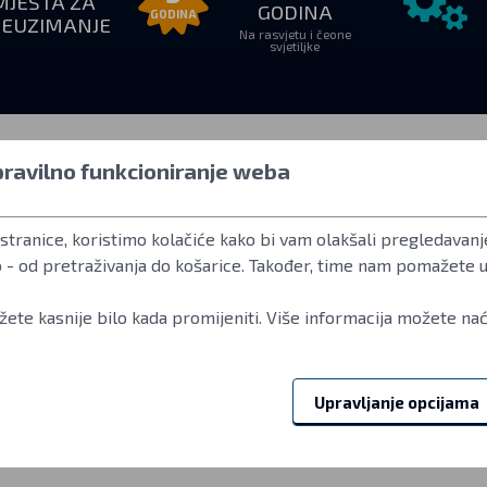
MJESTA ZA
GODINA
GODINA
REUZIMANJE
Na rasvjetu i čeone
svjetiljke
 pravilno funkcioniranje weba
euzimanje
Sve o kupovini
Više infor
stranice, koristimo kolačiće kako bi vam olakšali pregledavanje
–18:00
Kako kupovat
Korisnički račun
adresi
Uvjeti poslovanja
Često postavljan
o - od pretraživanja do košarice. Također, time nam pomažete 
Povrat robe
Standard ANSI F
g 2
Jamstveni uvjeti tvrtke Fenix
LED koje se koris
ete kasnije bilo kada promijeniti. Više informacija možete nać
ka
Reklamacije i servis
Referencie
Upravljanje opcijama