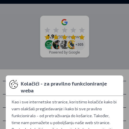
4.9
/5
(309 reviews)
+305
Powered by Google
Kolačići - za pravilno funkcioniranje
Kontakti
weba
Osobno preuzimanje
Kao i sve internetske stranice, koristimo kolačiće kako bi
vam olakšali pregledavanje i kako bi sve pravilno
Sve o kupovini
funkcioniralo - od pretraživanja do košarice. Također,
time nam pomažete u poboljšanju naše web stranice.
Više informacija