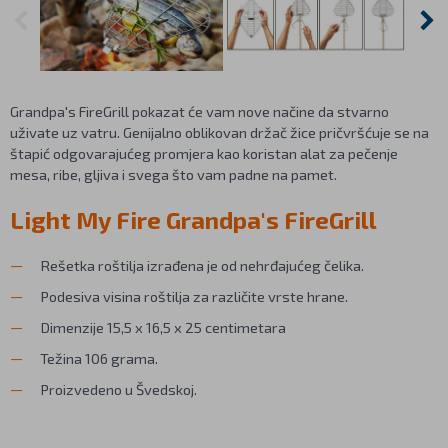
Grandpa's FireGrill pokazat će vam nove načine da stvarno
uživate uz vatru. Genijalno oblikovan držač žice pričvršćuje se na
štapić odgovarajućeg promjera kao koristan alat za pečenje
mesa, ribe, gljiva i svega što vam padne na pamet.
Light My Fire Grandpa's FireGrill
Rešetka roštilja izrađena je od nehrđajućeg čelika.
Podesiva visina roštilja za različite vrste hrane.
Dimenzije 15,5 x 16,5 x 25 centimetara
Težina 106 grama.
Proizvedeno u Švedskoj.