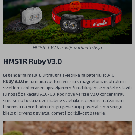
HL18R-T V2.0 u dvije varijante boja.
HM51R Ruby V3.0
Legendarna mala 'L' ultralight svjetiljka na bateriju 16340.
Ruby V3.0
je tunirana custom verzija s magnetom, neutralnim
svjetlom i dotjeranim upravljanjem. S redukcijom je možete staviti
i u nosač za kacigu ALG-03. Kod nove verzije V3.0 koncentrirali
smo se na to da iz ove malene svjetiljke iscijedimo maksimum.
U odnosu na prethodnu drugu generaciju povećali smo snagu
bijelog i crvenog svjetla, domet i izdržljivost baterije.