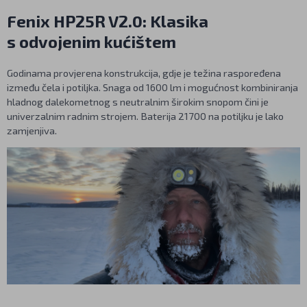
Fenix HP25R V2.0: Klasika
s odvojenim kućištem
Godinama provjerena konstrukcija, gdje je težina raspoređena
između čela i potiljka. Snaga od 1600 lm i mogućnost kombiniranja
hladnog dalekometnog s neutralnim širokim snopom čini je
univerzalnim radnim strojem. Baterija 21700 na potiljku je lako
zamjenjiva.