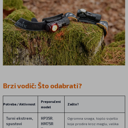
Brzi vodič: Što odabrati?
Preporučeni
Potreba / Aktivnost
Zašto?
model
Turni ekstrem,
HP35R
,
Ogromna snaga, toplo svjetlo
spustovi
HM75R
koje prodire kroz maglu, velika