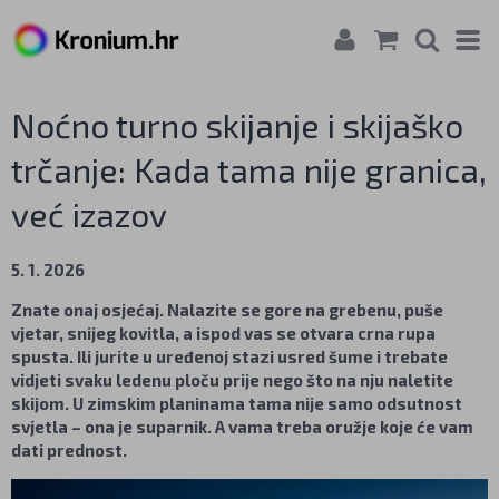
Noćno turno skijanje i skijaško
trčanje: Kada tama nije granica,
već izazov
5. 1. 2026
Znate onaj osjećaj. Nalazite se gore na grebenu, puše
vjetar, snijeg kovitla, a ispod vas se otvara crna rupa
spusta. Ili jurite u uređenoj stazi usred šume i trebate
vidjeti svaku ledenu ploču prije nego što na nju naletite
skijom. U zimskim planinama tama nije samo odsutnost
svjetla – ona je suparnik. A vama treba oružje koje će vam
dati prednost.