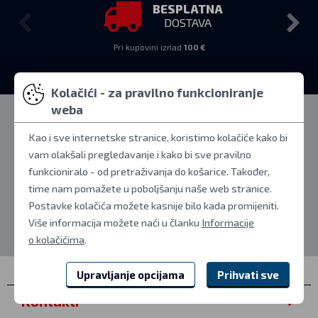
BESPLATNA
DOSTAVA
Pri kupovini iznad
100 €
Kolačići - za pravilno funkcioniranje
weba
Kao i sve internetske stranice, koristimo kolačiće kako bi
vam olakšali pregledavanje i kako bi sve pravilno
funkcioniralo - od pretraživanja do košarice. Također,
4.9
/5
(309 reviews)
time nam pomažete u poboljšanju naše web stranice.
+305
Postavke kolačića možete kasnije bilo kada promijeniti.
Powered by Google
Više informacija možete naći u članku
Informacije
o kolačićima
.
Upravljanje opcijama
Prihvati sve
Kontakti