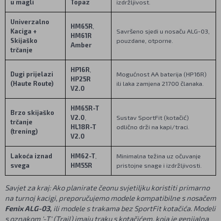
u magli
Topaz
izdržljivost.
Univerzalno
HM65R
,
Kaciga +
Savršeno sjedi u nosaču ALG-03,
HM61R
Skijaško
pouzdane, otporne.
Amber
trčanje
HP16R
,
Dugi prijelazi
Mogućnost AA baterija (HP16R)
HP25R
(Haute Route)
ili laka zamjena 21700 članaka.
V2.0
HM65R-T
Brzo skijaško
V2.0
,
Sustav SportFit (kotačić)
trčanje
HL18R-T
odlično drži na kapi/traci.
(trening)
V2.0
Lakoća iznad
HM62-T
,
Minimalna težina uz očuvanje
svega
HM55R
pristojne snage i izdržljivosti.
Savjet za kraj: Ako planirate čeonu svjetiljku koristiti primarno
na turnoj kacigi, preporučujemo modele kompatibilne s nosačem
Fenix ALG-03,
ili modele s trakama bez SportFit kotačića. Modeli
s oznakom '-T' (Trail) imaju traku s kotačićem, koja je genijalna