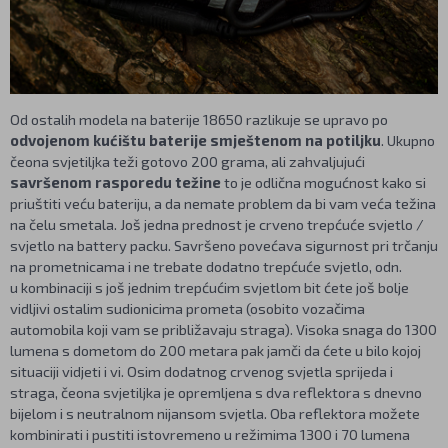
Od ostalih modela na baterije 18650 razlikuje se upravo po
odvojenom kućištu baterije smještenom na potiljku
. Ukupno
čeona svjetiljka teži gotovo 200 grama, ali zahvaljujući
savršenom rasporedu težine
to je odlična mogućnost kako si
priuštiti veću bateriju, a da nemate problem da bi vam veća težina
na čelu smetala. Još jedna prednost je crveno trepćuće svjetlo /
svjetlo na battery packu. Savršeno povećava sigurnost pri trčanju
na prometnicama i ne trebate dodatno trepćuće svjetlo, odn.
u kombinaciji s još jednim trepćućim svjetlom bit ćete još bolje
vidljivi ostalim sudionicima prometa (osobito vozačima
automobila koji vam se približavaju straga). Visoka snaga do 1300
lumena s dometom do 200 metara pak jamči da ćete u bilo kojoj
situaciji vidjeti i vi. Osim dodatnog crvenog svjetla sprijeda i
straga, čeona svjetiljka je opremljena s dva reflektora s dnevno
bijelom i s neutralnom nijansom svjetla. Oba reflektora možete
kombinirati i pustiti istovremeno u režimima 1300 i 70 lumena