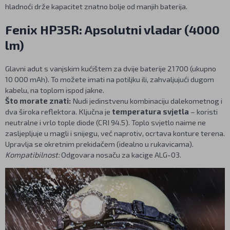
hladnoći drže kapacitet znatno bolje od manjih baterija.
Fenix HP35R: Apsolutni vladar (4000
lm)
Glavni adut s vanjskim kućištem za dvije baterije 21700 (ukupno
10 000 mAh). To možete imati na potiljku ili, zahvaljujući dugom
kabelu, na toplom ispod jakne.
Što morate znati:
Nudi jedinstvenu kombinaciju dalekometnog i
dva široka reflektora. Ključna je
temperatura svjetla
– koristi
neutralne i vrlo tople diode (CRI 94.5). Toplo svjetlo naime ne
zasljepljuje u magli i snijegu, već naprotiv, ocrtava konture terena.
Upravlja se okretnim prekidačem (idealno u rukavicama).
Kompatibilnost:
Odgovara nosaču za kacige ALG-03.