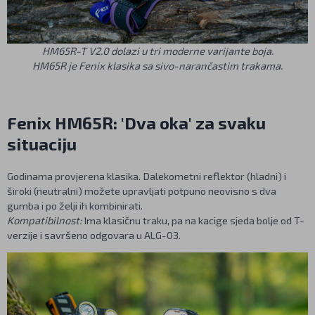
HM65R-T V2.0 dolazi u tri moderne varijante boja.
HM65R je Fenix klasika sa sivo-narančastim trakama.
Fenix HM65R: 'Dva oka' za svaku
situaciju
Godinama provjerena klasika. Dalekometni reflektor (hladni) i
široki (neutralni) možete upravljati potpuno neovisno s dva
gumba i po želji ih kombinirati.
Kompatibilnost:
Ima klasičnu traku, pa na kacige sjeda bolje od T-
verzije i savršeno odgovara u ALG-03.