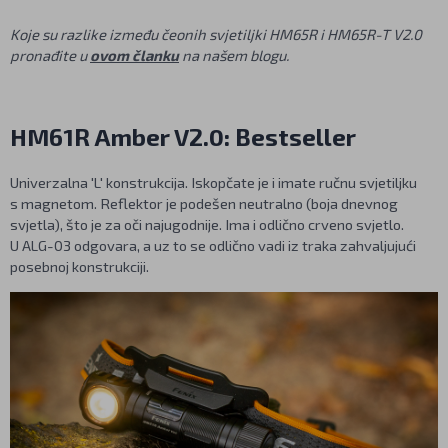
Koje su razlike između čeonih svjetiljki HM65R i HM65R-T V2.0
pronađite u
ovom članku
na našem blogu.
HM61R Amber V2.0: Bestseller
Univerzalna 'L' konstrukcija. Iskopčate je i imate ručnu svjetiljku
s magnetom. Reflektor je podešen neutralno (boja dnevnog
svjetla), što je za oči najugodnije. Ima i odlično crveno svjetlo.
U ALG-03 odgovara, a uz to se odlično vadi iz traka zahvaljujući
posebnoj konstrukciji.