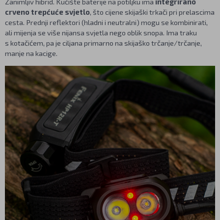
Zanimljiv hibrid. Kućište baterije na potiljku ima
integrirano
crveno trepćuće svjetlo
, što cijene skijaški trkači pri prelascima
cesta. Prednji reflektori (hladni i neutralni) mogu se kombinirati,
ali mijenja se više nijansa svjetla nego oblik snopa. Ima traku
s kotačićem, pa je ciljana primarno na skijaško trčanje/trčanje,
manje na kacige.