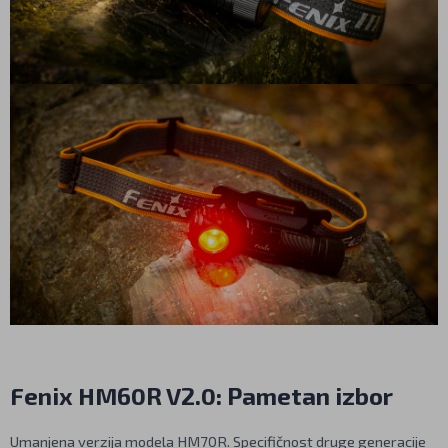
Fenix HM60R V2.0: Pametan izbor
Umanjena verzija modela HM70R. Specifičnost druge generacije