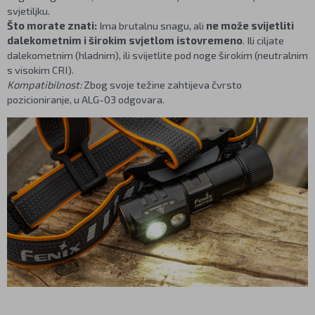
svjetiljku.
Što morate znati:
Ima brutalnu snagu, ali
ne može svijetliti
dalekometnim i širokim svjetlom istovremeno
. Ili ciljate
dalekometnim (hladnim), ili svijetlite pod noge širokim (neutralnim
s visokim CRI).
Kompatibilnost:
Zbog svoje težine zahtijeva čvrsto
pozicioniranje, u ALG-03 odgovara.