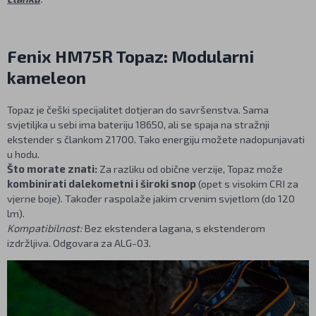
Fenix HM75R Topaz: Modularni
kameleon
Topaz je češki specijalitet dotjeran do savršenstva. Sama
svjetiljka u sebi ima bateriju 18650, ali se spaja na stražnji
ekstender s člankom 21700. Tako energiju možete nadopunjavati
u hodu.
Što morate znati:
Za razliku od obične verzije, Topaz može
kombinirati dalekometni i široki snop
(opet s visokim CRI za
vjerne boje). Također raspolaže jakim crvenim svjetlom (do 120
lm).
Kompatibilnost:
Bez ekstendera lagana, s ekstenderom
izdržljiva. Odgovara za ALG-03.