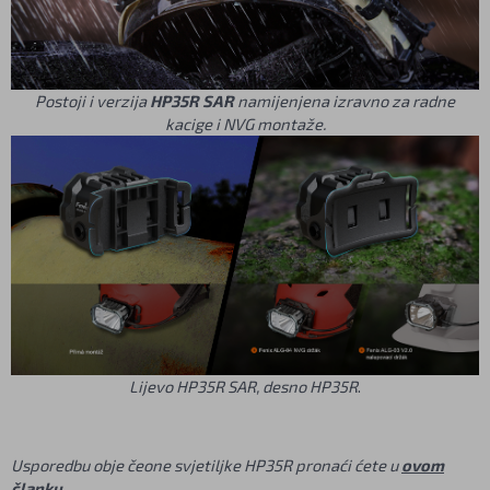
Postoji i verzija
HP35R SAR
namijenjena izravno za radne
kacige i NVG montaže.
Lijevo HP35R SAR, desno HP35R
.
Usporedbu obje čeone svjetiljke HP35R pronaći ćete u
ovom
članku
.