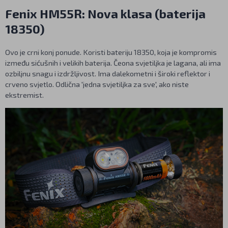
Fenix HM55R: Nova klasa (baterija
18350)
Ovo je crni konj ponude. Koristi bateriju 18350, koja je kompromis
između sićušnih i velikih baterija. Čeona svjetiljka je lagana, ali ima
ozbiljnu snagu i izdržljivost. Ima dalekometni i široki reflektor i
crveno svjetlo. Odlična 'jedna svjetiljka za sve', ako niste
ekstremist.