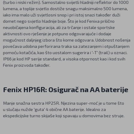
(turbo i niski režim). Samostalno svijetli hladniji reflektor do 1000
lumena, a toplije svjetlo dostiže snagu maksimalno 500 lumena,
iako ima malo uži svjetlosni snop i pri istoj snazi također duži
domet nego svjetlo hladnije boje. Što je kod Fenixa prilično
neuobičajena konfiguracija, ali za trčanje i ostale sportske
aktivnosti ovo rješenje je potpuno odgovarajuće i dodaje
mogućnost daljnjeg izbora što kome odgovara. Udobnost nošenja
povećava udobna perforirana traka sa zatezanjem i otpuštanjem
pomoću kotačića, kao što uostalom sugerira i '-T' (trail) u oznaci.
IP66 je kod HP serije standard, a visoka otpornost kao i kod svih
Fenix proizvoda također.
Fenix HP16R: Osigurač na AA baterije
Manje snažna sestra HP25R. Njezina super-moć je u tome što
u slučaju nužde 'guta' 4 obične AA baterije. Idealno za
ekspedicijske turno skijaše koji spavaju u domovima bez struje.