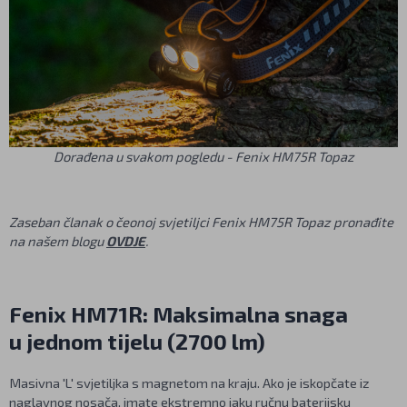
Dorađena u svakom pogledu - Fenix HM75R Topaz
Zaseban članak o čeonoj svjetiljci Fenix HM75R Topaz pronađite
na našem blogu
OVDJE
.
Fenix HM71R: Maksimalna snaga
u jednom tijelu (2700 lm)
Masivna 'L' svjetiljka s magnetom na kraju. Ako je iskopčate iz
naglavnog nosača, imate ekstremno jaku ručnu baterijsku