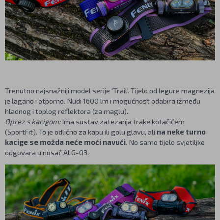
Trenutno najsnažniji model serije 'Trail'. Tijelo od legure magnezija
je lagano i otporno. Nudi 1600 lm i mogućnost odabira između
hladnog i toplog reflektora (za maglu).
Oprez s kacigom:
Ima sustav zatezanja trake kotačićem
(SportFit). To je odlično za kapu ili golu glavu, ali
na neke turno
kacige se možda neće moći navući
. No samo tijelo svjetiljke
odgovara u nosač ALG-03.