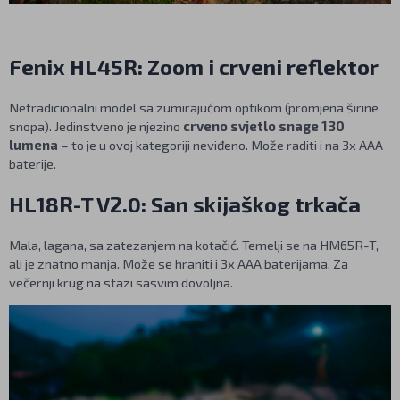
Fenix HL45R: Zoom i crveni reflektor
Netradicionalni model sa zumirajućom optikom (promjena širine
snopa). Jedinstveno je njezino
crveno svjetlo snage 130
lumena
– to je u ovoj kategoriji neviđeno. Može raditi i na 3x AAA
baterije.
HL18R-T V2.0: San skijaškog trkača
Mala, lagana, sa zatezanjem na kotačić. Temelji se na HM65R-T,
ali je znatno manja. Može se hraniti i 3x AAA baterijama. Za
večernji krug na stazi sasvim dovoljna.