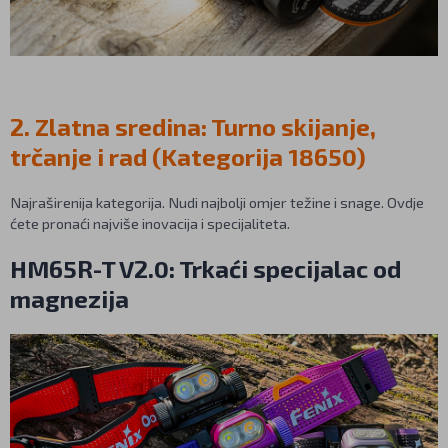
2. Zlatna sredina: Turno skijanje,
trčanje i rad (Kategorija 18650)
Najraširenija kategorija. Nudi najbolji omjer težine i snage. Ovdje
ćete pronaći najviše inovacija i specijaliteta.
HM65R-T V2.0: Trkaći specijalac od
magnezija