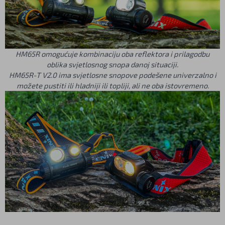
HM65R omogućuje kombinaciju oba reflektora i prilagodbu
oblika svjetlosnog snopa danoj situaciji.
HM65R-T V2.0 ima svjetlosne snopove podešene univerzalno i
možete pustiti
ili hladniji ili topliji, ali ne oba istovremeno.