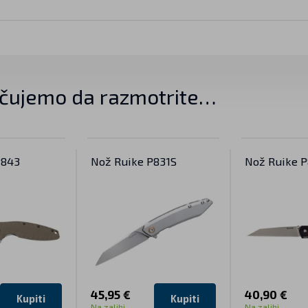
čujemo da razmotrite…
P843
Nož Ruike P831S
Nož Ruike 
45,95 €
40,90 €
Kupiti
Kupiti
Na zalihi
Na zalihi