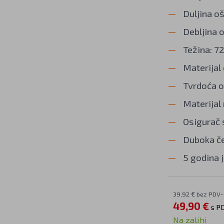
Duljina o
Debljina 
Težina: 72
Materijal 
Tvrdoća o
Materijal 
Osigurač 
Duboka če
5 godina 
39,92 € bez PDV-
49,90 €
s P
Na zalihi