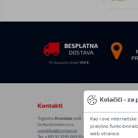
BESPLATNA
DOSTAVA
P
Pri kupovini iznad
100 €
Kolačići - za
Kontakti
Osobno pr
Kao i sve internetske 
Trgovinu
Kronium
vodi
PON–PET 10:00
tvrtka Kronium s.r.o.
u poslovnici na 
pravilno funkcioniral
svjetiljke@kronium.hr
Kronium.cz
web stranice.
Tel: +385 91 9195 069 (Engleski)
Rímská 20, Pra