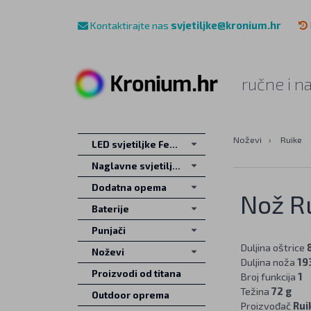
Kontaktirajte nas
svjetiljke@kronium.hr
ručne i n
Noževi
›
Ruike
LED svjetiljke Fenix
Naglavne svjetiljke
Dodatna opema
Nož R
Baterije
Punjači
Duljina oštrice
Noževi
Duljina noža
19
Proizvodi od titana
Broj funkcija
1
Težina
72 g
Outdoor oprema
Proizvođač
Rui