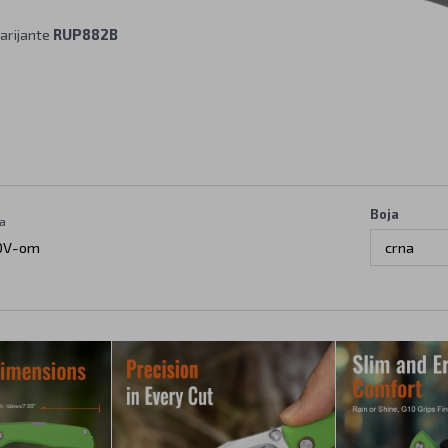
arijante
RUP882B
Boja
a
DV-om
crna