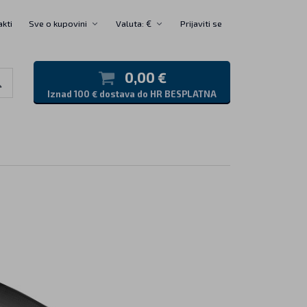
akti
Sve o kupovini
Valuta: €
Prijaviti se
0,00 €
Iznad 100 € dostava do HR BESPLATNA