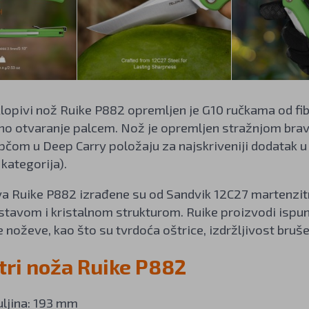
opivi nož Ruike P882 opremljen je G10 ručkama od fib
čno otvaranje palcem. Nož je opremljen stražnjom bra
čom u Deep Carry položaju za najskriveniji dodatak u
kategorija).
va Ruike P882 izrađene su od Sandvik 12C27 martenzit
tavom i kristalnom strukturom. Ruike proizvodi ispunj
 noževe, kao što su tvrdoća oštrice, izdržljivost brušen
ri noža Ruike P882
ljina: 193 mm