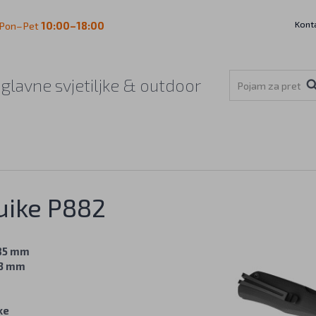
Kont
Pon–Pet
10:00–18:00
aglavne svjetiljke & outdoor
uike P882
85 mm
3 mm
ke