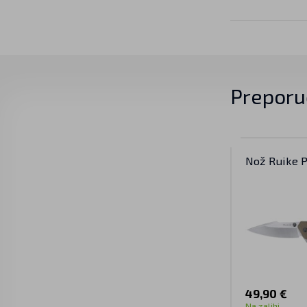
Preporu
Nož Ruike 
49,90 €
Na zalihi