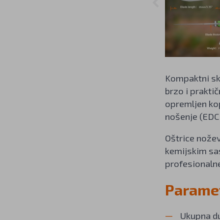
Kompaktni skl
brzo i prakti
opremljen kop
nošenje (EDC 
Oštrice nože
kemijskim sas
profesionalne
Paramet
Ukupna du