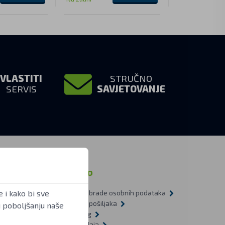
VLASTITI
STRUČNO
SERVIS
SAVJETOVANJE
macija
Ostalo
 i kako bi sve
Načela obrade osobnih podataka
a pitanja
Dostava pošiljaka
u poboljšanju naše
L 1-2009
Recycling
te u svjetiljkama
Veleprodaja