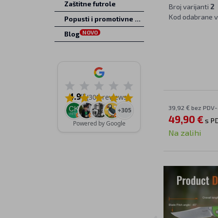
Zaštitne futrole
Broj varijanti
2
Kod odabrane v
Popusti i promotivne ponude
NOVO
Blog
4.9
/5
(309 reviews)
39,92 € bez PDV-
+305
49,90 €
s P
Powered by Google
Na zalihi