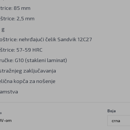
štrice: 85 mm
oštrice: 2,5 mm
 g
oštrice: nehrđajući čelik Sandvik 12C27
štrice: 57-59 HRC
ručke: G10 (stakleni laminat)
stražnjeg zaključavanja
lična kopča za nošenje
jamstva
Boja
a
DV-om
crna