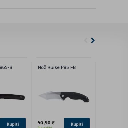
P865-B
Nož Ruike P851-B
Nož Ruike P
54,90 €
35,90 €
Kupiti
Kupiti
Na zalihi
Na zalihi