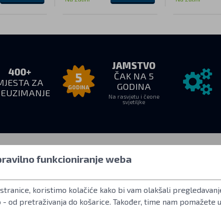
JAMSTVO
400+
ČAK NA 5
5
MJESTA ZA
GODINA
GODINA
REUZIMANJE
Na rasvjetu i čeone
svjetiljke
 pravilno funkcioniranje weba
euzimanje
Sve o kupovini
Više infor
stranice, koristimo kolačiće kako bi vam olakšali pregledavanje
–18:00
Kako kupovat
Korisnički račun
adresi
Uvjeti poslovanja
Često postavljan
o - od pretraživanja do košarice. Također, time nam pomažete 
Povrat robe
Standard ANSI F
g 2
Jamstveni uvjeti tvrtke Fenix
LED koje se koris