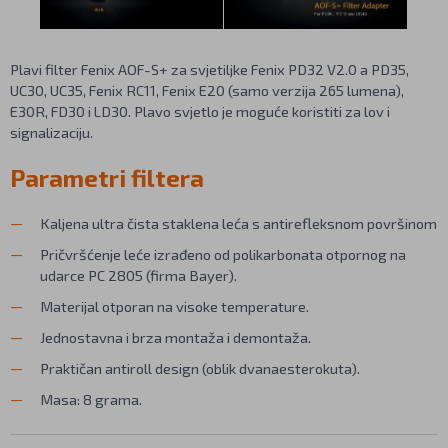
Plavi filter Fenix AOF-S+ za svjetiljke Fenix PD32 V2.0 a PD35,
UC30, UC35, Fenix RC11, Fenix E20 (samo verzija 265 lumena),
E30R, FD30 i LD30. Plavo svjetlo je moguće koristiti za lov i
signalizaciju.
Parametri filtera
Kaljena ultra čista staklena leća s antirefleksnom površinom
Pričvršćenje leće izrađeno od polikarbonata otpornog na
udarce PC 2805 (firma Bayer).
Materijal otporan na visoke temperature.
Jednostavna i brza montaža i demontaža.
Praktičan antiroll design (oblik dvanaesterokuta).
Masa: 8 grama.