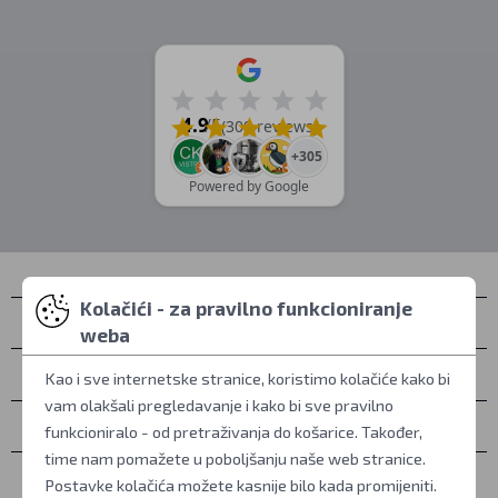
4.9
/5
(309 reviews)
+305
Powered by Google
Kolačići - za pravilno funkcioniranje
Kontakti
weba
Osobno preuzimanje
Kao i sve internetske stranice, koristimo kolačiće kako bi
vam olakšali pregledavanje i kako bi sve pravilno
Sve o kupovini
funkcioniralo - od pretraživanja do košarice. Također,
time nam pomažete u poboljšanju naše web stranice.
Više informacija
Postavke kolačića možete kasnije bilo kada promijeniti.