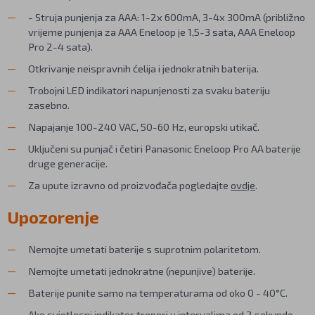
- Struja punjenja za AAA: 1-2x 600mA, 3-4x 300mA (približno
vrijeme punjenja za AAA Eneloop je 1,5-3 sata, AAA Eneloop
Pro 2-4 sata).
Otkrivanje neispravnih ćelija i jednokratnih baterija.
Trobojni LED indikatori napunjenosti za svaku bateriju
zasebno.
Napajanje 100-240 VAC, 50-60 Hz, europski utikač.
Uključeni su punjač i četiri Panasonic Eneloop Pro AA baterije
druge generacije.
Za upute izravno od proizvođača pogledajte
ovdje
.
Upozorenje
Nemojte umetati baterije s suprotnim polaritetom.
Nemojte umetati jednokratne (nepunjive) baterije.
Baterije punite samo na temperaturama od oko 0 - 40°C.
Ako svjetlosni indikator treperi u intervalima od 2 sekunde,