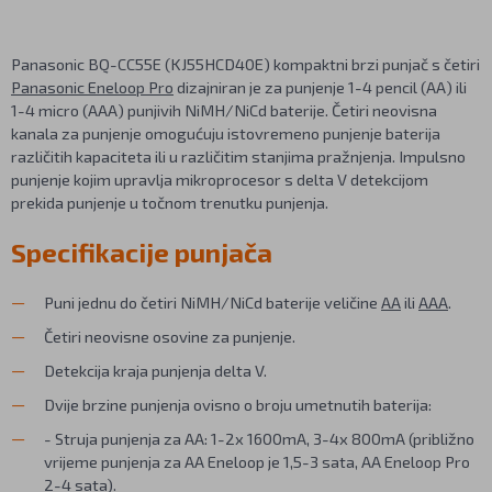
Panasonic BQ-CC55E (KJ55HCD40E) kompaktni brzi punjač s četiri
Panasonic Eneloop Pro
dizajniran je za punjenje 1-4 pencil (AA) ili
1-4 micro (AAA) punjivih NiMH/NiCd baterije. Četiri neovisna
kanala za punjenje omogućuju istovremeno punjenje baterija
različitih kapaciteta ili u različitim stanjima pražnjenja. Impulsno
punjenje kojim upravlja mikroprocesor s delta V detekcijom
prekida punjenje u točnom trenutku punjenja.
Specifikacije punjača
Puni jednu do četiri NiMH/NiCd baterije veličine
AA
ili
AAA
.
Četiri neovisne osovine za punjenje.
Detekcija kraja punjenja delta V.
Dvije brzine punjenja ovisno o broju umetnutih baterija:
- Struja punjenja za AA: 1-2x 1600mA, 3-4x 800mA (približno
vrijeme punjenja za AA Eneloop je 1,5-3 sata, AA Eneloop Pro
2-4 sata).