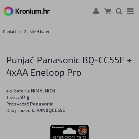
Punjači
›
Za NiMH baterije
Punjač Panasonic BQ-CC55E +
4xAA Eneloop Pro
aku baterija
NiMH, NiCd
Težina
97 g
Proizvođač
Panasonic
Kod proizvoda
PANBQCC55E