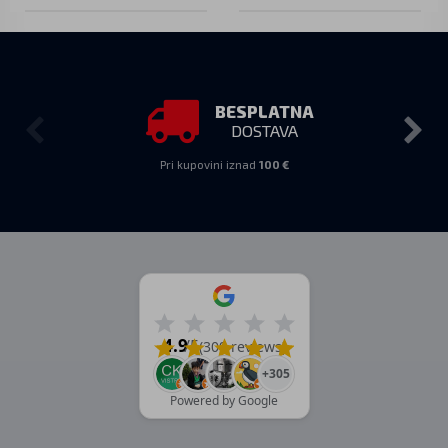
BESPLATNA
DOSTAVA
Pri kupovini iznad
100 €
4.9
/5
(309 reviews)
+305
Powered by Google