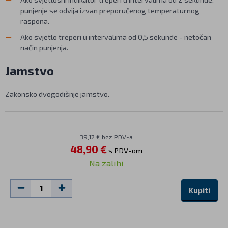
punjenje se odvija izvan preporučenog temperaturnog
raspona.
Ako svjetlo treperi u intervalima od 0,5 sekunde - netočan
način punjenja.
Jamstvo
Zakonsko dvogodišnje jamstvo.
39,12 € bez PDV-a
48,90 €
s PDV-om
Na zalihi
Kupiti