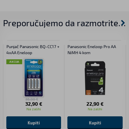
Preporučujemo da razmotrite…
Punjač Panasonic BQ-CC17 +
Panasonic Eneloop Pro AA
4xAA Eneloop
NiMH 4 kom
AKCIJA
36,00 €
32,90 €
22,90 €
Na zalihi
Na zalihi
Kupiti
Kupiti