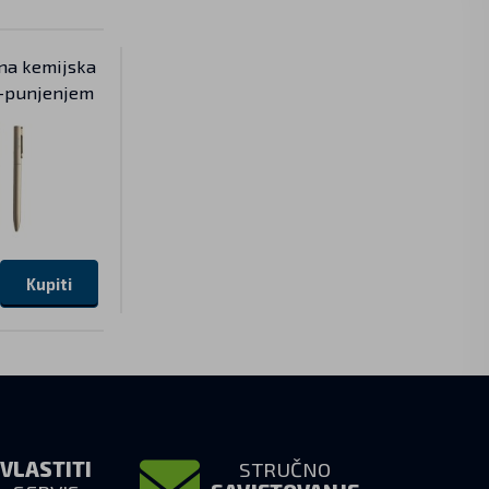
na kemijska
l-punjenjem
Kupiti
VLASTITI
STRUČNO