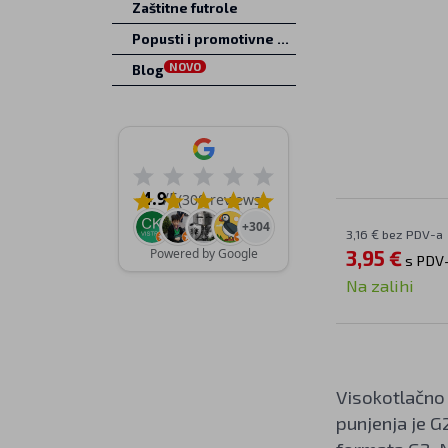
Zaštitne futrole
Popusti i promotivne ponude
NOVO
Blog
4.9
/5
(308 reviews)
+304
3,16 € bez PDV-a
Powered by Google
3,95 €
s PDV
Na zalihi
Visokotlačno 
punjenja je G