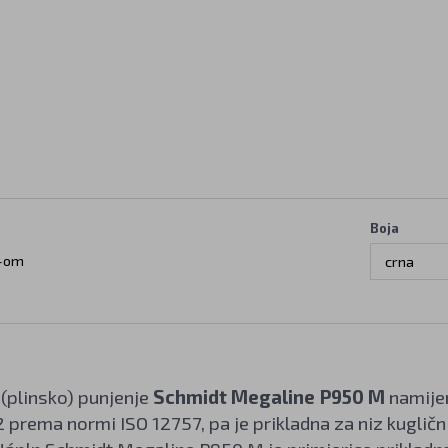
Boja
-om
crna
(plinsko) punjenje
Schmidt Megaline P950 M
namije
2 prema normi ISO 12757, pa je prikladna za niz kuglič