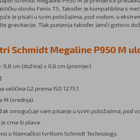
ápln Schmidt Megaline P950 M je primjerice prikladna 
taktičku olovku Fenix T5. Također je kompatibilna s 
guće je pisati u svim položajima, pod vodom, u ekstr
lte gravitacije. Tlak punjenja također jamči gotovo d
ri Schmidt Megaline P950 M ul
: 9,8 cm (dužina) x 0,6 cm (promjer)
g
a veličina G2 prema ISO 12757.
a M (srednja).
ožak omogućuje vam pisanje u svim položajima, pod vo
je crna ili plava.
no u Njemačkoj tvrtkom Schmidt Technology.