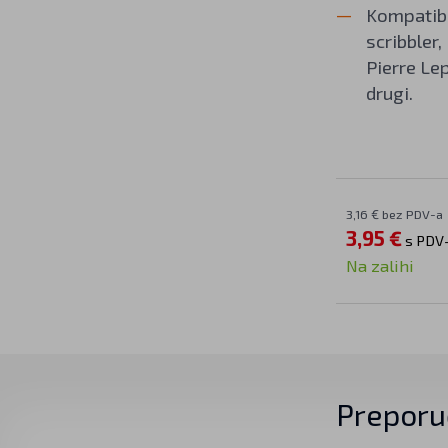
Kompatibi
scribbler,
Pierre Le
drugi.
3,16 € bez PDV-a
3,95 €
s PDV
Na zalihi
Preporu