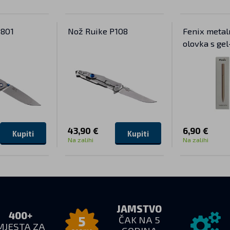
P801
Nož Ruike P108
Fenix metal
olovka s ge
43,90 €
6,90 €
Kupiti
Kupiti
Na zalihi
Na zalihi
JAMSTVO
400+
ČAK NA 5
5
MJESTA ZA