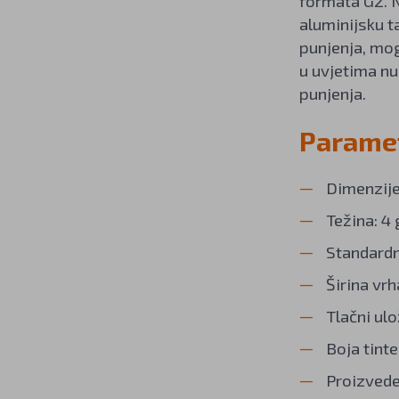
formata G2. N
aluminijsku 
punjenja, mo
u uvjetima nu
punjenja.
Paramet
Dimenzije
Težina: 4 
Standardn
Širina vrh
Tlačni ul
Boja tinte 
Proizvede