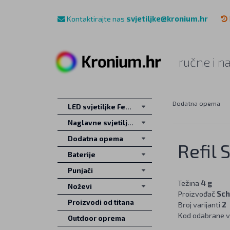
Kontaktirajte nas
svjetiljke@kronium.hr
ručne i n
Dodatna opema
LED svjetiljke Fenix
Naglavne svjetiljke
Dodatna opema
Refil 
Baterije
Punjači
Težina
4 g
Noževi
Proizvođač
Sch
Proizvodi od titana
Broj varijanti
2
Kod odabrane v
Outdoor oprema