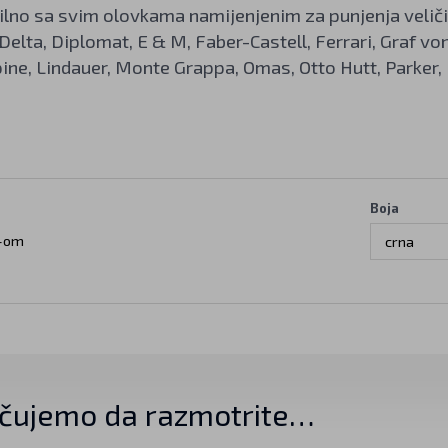
lno sa svim olovkama namijenjenim za punjenja velič
 Delta, Diplomat, E & M, Faber-Castell, Ferrari, Graf v
pine, Lindauer, Monte Grappa, Omas, Otto Hutt, Parker
Boja
-om
crna
čujemo da razmotrite…