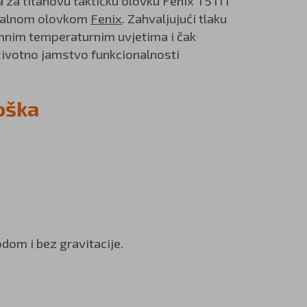
za titanovu taktičku olovku Fenix T5Ti i
metalnom olovkom
Fenix
. Zahvaljujući tlaku
emnim temperaturnim uvjetima i čak
oživotno jamstvo funkcionalnosti
oška
dom i bez gravitacije.