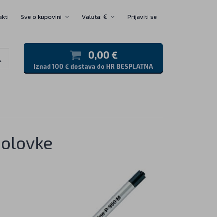
akti
Sve o kupovini
Valuta: €
Prijaviti se
0,00 €
Iznad 100 € dostava do HR BESPLATNA
 olovke