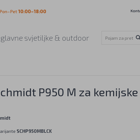
Kont
Pon–Pet
10:00–18:00
aglavne svjetiljke & outdoor
Schmidt P950 M za kemijske
midt
arijante
SCHP950MBLCK