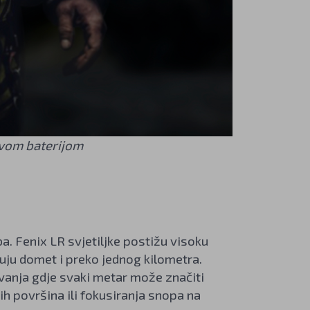
ivom baterijom
a. Fenix LR svjetiljke postižu visoku
ju domet i preko jednog kilometra.
anja gdje svaki metar može značiti
h površina ili fokusiranja snopa na