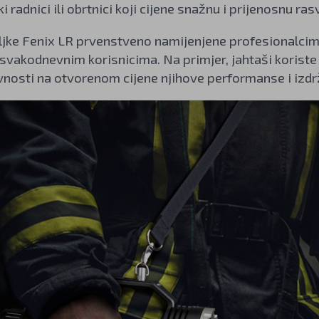
ki radnici ili obrtnici koji cijene snažnu i prijenosnu r
iljke Fenix LR prvenstveno namijenjene profesionalcima,
 svakodnevnim korisnicima. Na primjer, jahtaši koriste o
tivnosti na otvorenom cijene njihove performanse i izd