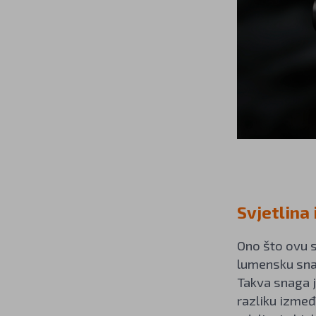
Svjetlina
Ono što ovu s
lumensku snag
Takva snaga 
razliku izmeđ