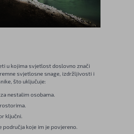
jeti u kojima svjetlost doslovno znači
emne svjetlosne snage, izdržljivosti i
ike, što uključuje:
ge za nestalim osobama.
prostorima.
r ključni.
e područja koje im je povjereno.