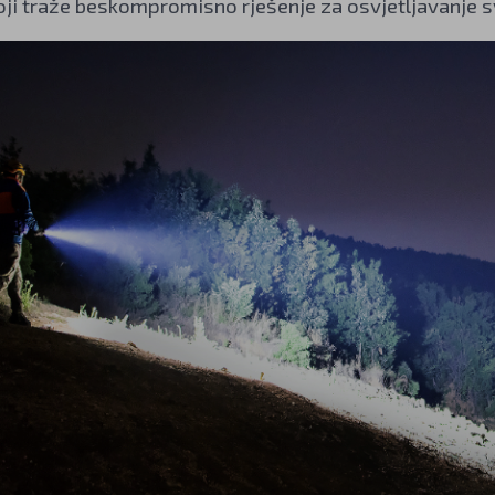
oji traže beskompromisno rješenje za osvjetljavanje sv