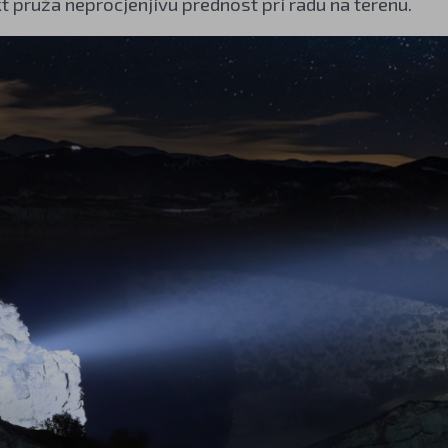
kt pruža neprocjenjivu prednost pri radu na terenu.