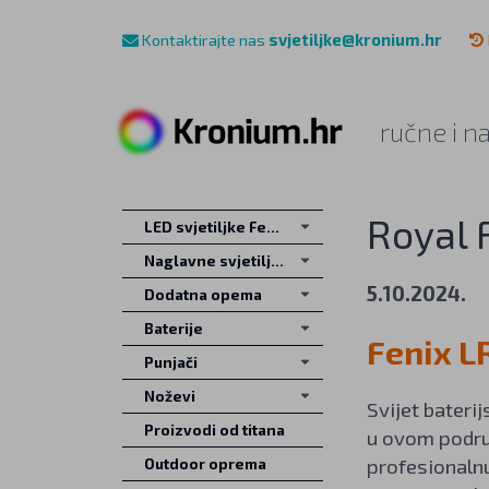
Kontaktirajte nas
svjetiljke@kronium.hr
ručne i n
Royal 
LED svjetiljke Fenix
Naglavne svjetiljke
5.10.2024.
Dodatna opema
Baterije
Fenix L
Punjači
Noževi
Svijet baterij
Proizvodi od titana
u ovom područj
profesionalnu
Outdoor oprema