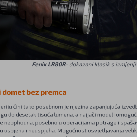
Fenix LR80R
- dokazani klasik s izmjenj
 i domet bez premca
eriju čini tako posebnom je njezina zapanjujuća izvedb
u do desetak tisuća lumena, a najjači modeli omoguću
je neophodna, posebno u operacijama potrage i spašav
u uspjeha i neuspjeha. Mogućnost osvjetljavanja veliki