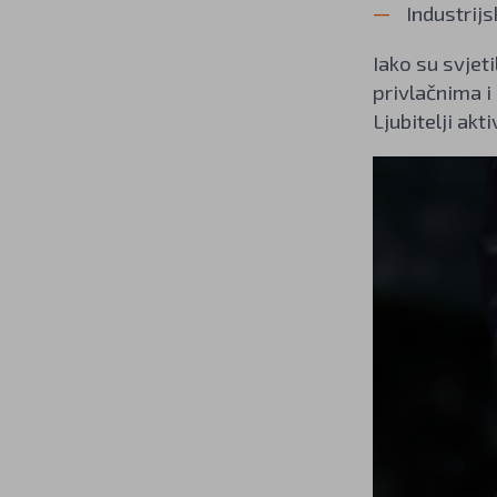
Industrijs
Iako su svjet
privlačnima i
Ljubitelji ak