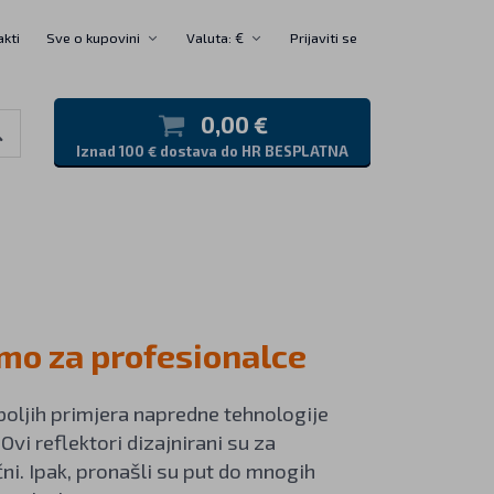
akti
Sve o kupovini
Valuta: €
Prijaviti se
0,00 €
Iznad 100 € dostava do HR BESPLATNA
amo za profesionalce
ajboljih primjera napredne tehnologije
Ovi reflektori dizajnirani su za
ni. Ipak, pronašli su put do mnogih