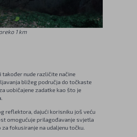
 preko 1 km
također nude različite načine
ljavanja bližeg područja do točkaste
i za uobičajene zadatke kao što je
.
 reflektora, dajući korisniku još veću
nost omogućuje prilagođavanje svjetla
nop za fokusiranje na udaljenu točku.