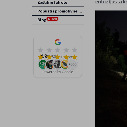
entuzijasta k
Zaštitne futrole
Popusti i promotivne ponude
NOVO
Blog
4.9
/5
(309 reviews)
+305
Powered by Google