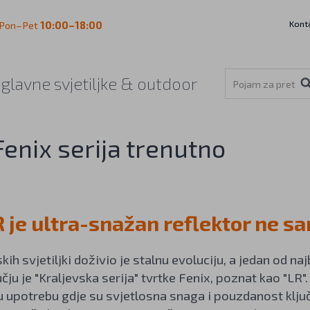
Kont
Pon–Pet
10:00–18:00
aglavne svjetiljke & outdoor
Fenix serija trenutno
R je ultra-snažan reflektor ne s
skih svjetiljki doživio je stalnu evoluciju, a jedan od n
u je "Kraljevska serija" tvrtke Fenix, poznat kao "LR". 
 upotrebu gdje su svjetlosna snaga i pouzdanost ključ