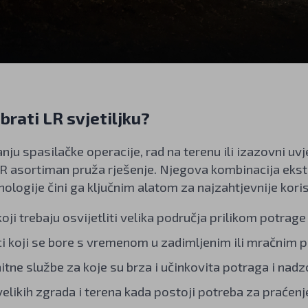
brati LR svjetiljku?
anju spasilačke operacije, rad na terenu ili izazovni uv
LR asortiman pruža rješenje. Njegova kombinacija ekstr
ologije čini ga ključnim alatom za najzahtjevnije korisn
koji trebaju osvijetliti velika područja prilikom potra
i koji se bore s vremenom u zadimljenim ili mračnim 
 hitne službe za koje su brza i učinkovita potraga i nadzo
velikih zgrada i terena kada postoji potreba za praćenj