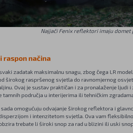
Najjači Fenix reflektori imaju domet
ni raspon načina
svaki zadatak maksimalnu snagu, zbog čega LR modeli 
 od širokog raspršenog svjetla do ravnomjernog osvjet
ljinu. Ovaj je sustav praktičan i za pronalaženje ljudi 
e tamnih područja u interijerima ili tehničkim zgradama
 sada omogućuju odvajanje širokog reflektora i glavnog
disperzijom i intenzitetom svjetla. Ova vam fleksibil
 obzira trebate li široki snop za rad u blizini ili uski s