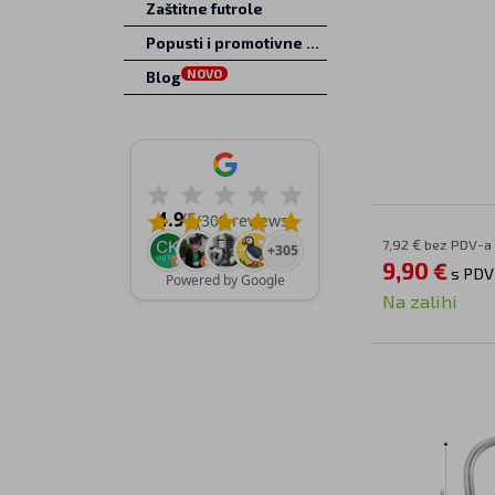
Zaštitne futrole
Popusti i promotivne ponude
NOVO
Blog
4.9
/5
(309 reviews)
7,92 € bez PDV-a
+305
9,90 €
s PD
Powered by Google
Na zalihi