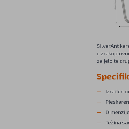
SilverAnt kara
u zrakoplovnoj
za jelo te dr
Specifik
Izrađen od
Pjeskaren
Dimenzije:
Težina sa