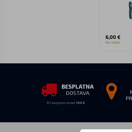
P848, P865
6,00 €
Na zalihi
BESPLATNA
DOSTAVA
P
Pri kupovini iznad
100 €