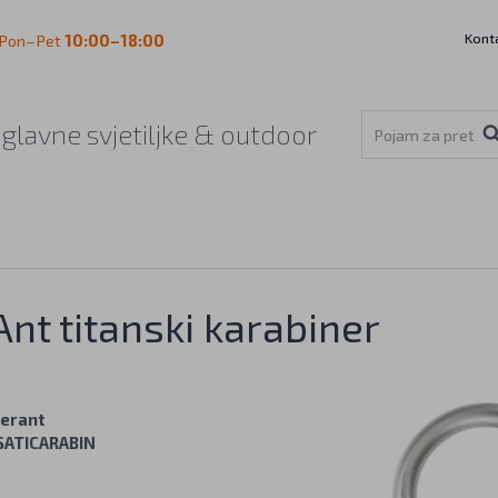
Kont
Pon–Pet
10:00–18:00
aglavne svjetiljke & outdoor
Ant titanski karabiner
verant
SATICARABIN