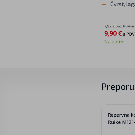
Čvrst, la
7,92 € bez PDV-a
9,90 €
s PD
Na zalihi
Preporu
Rezervna k
Ruike M121-
P661, P662, 