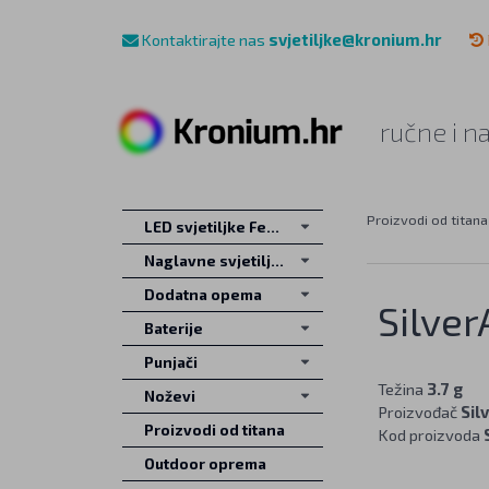
Kontaktirajte nas
svjetiljke@kronium.hr
ručne i n
Proizvodi od titana
LED svjetiljke Fenix
Naglavne svjetiljke
Dodatna opema
Silver
Baterije
Punjači
Težina
3.7 g
Noževi
Proizvođač
Sil
Proizvodi od titana
Kod proizvoda
Outdoor oprema