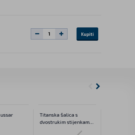
Kupiti
Hussar
Titanska šalica s
Nož Ruike 
dvostrukim stijenkama
400 ml sa slamkom