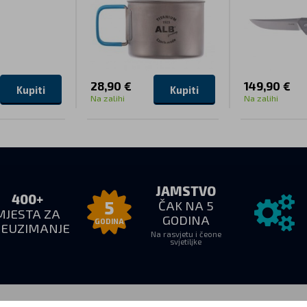
28,90 €
149,90 €
Kupiti
Kupiti
Na zalihi
Na zalihi
JAMSTVO
400+
ČAK NA 5
5
MJESTA ZA
GODINA
GODINA
REUZIMANJE
Na rasvjetu i čeone
svjetiljke