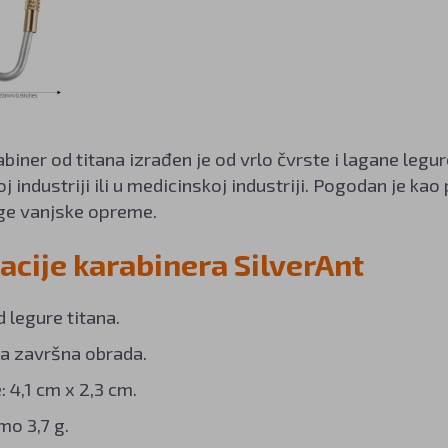
biner od titana izrađen je od vrlo čvrste i lagane legure
 industriji ili u medicinskoj industriji. Pogodan je kao p
uge vanjske opreme.
acije karabinera SilverAnt
 legure titana.
a završna obrada.
 4,1 cm x 2,3 cm.
mo 3,7 g.