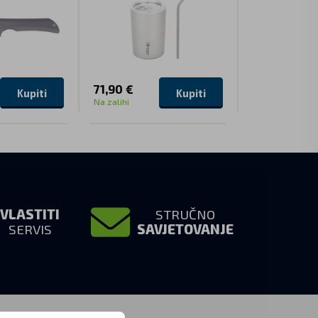
71,90 €
129,90 €
Kupiti
Kupiti
Na zalihi
Na zalihi
VLASTITI
STRUČNO
SERVIS
SAVJETOVANJE