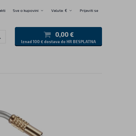
akti
Sve o kupovini
Valuta: €
Prijaviti se
0,00 €
Iznad 100 € dostava do HR BESPLATNA