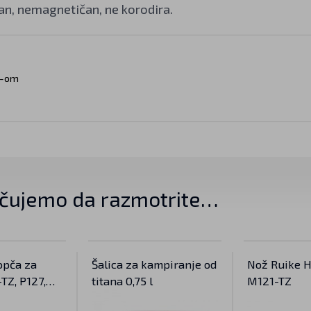
gan, nemagnetičan, ne korodira.
V-om
čujemo da razmotrite…
opča za
Šalica za kampiranje od
Nož Ruike 
TZ, P127,
titana 0,75 l
M121-TZ
P671, P843,