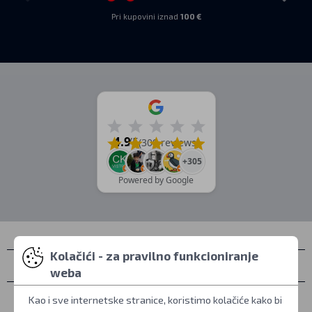
Pri kupovini iznad
100 €
4.9
/5
(309 reviews)
+305
Powered by Google
Kolačići - za pravilno funkcioniranje
Kontakti
weba
Osobno preuzimanje
Kao i sve internetske stranice, koristimo kolačiće kako bi