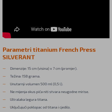
Parametri titanium French Press
SILVERANT
Dimenzije: 15 cm (visina) x 7 cm (promjer).
Težina: 158 grama.
Unutarnji volumen 500 ml (0,5 l).
Ne mijenja okus pića niti stvara neugodne mirise.
Ultralaka legura titana.
Uključujući poklopac od titana i cjedilo.