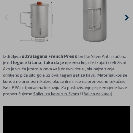
Izdržljiva
ultralagana French Press
tvrtke SilverAnt izrađena
je od
legure titana, tako da je
oprema koja će trajati cijeli život.
Ako je vruća jutarnja kava vaš dnevni ritual, skuhajte svoje
omiljeno piće bilo gdje uz ovaj lagani set za kavu. Materijal koji se
koristi ne prenosi nikakve okuse ili mirise na prenesene tekućine.
Bez BPA i otporan na koroziju. Za posluživanje pripremljene kave
preporučujemo
šalicu za kavu s ručkom
ili
šalica za kavu
).