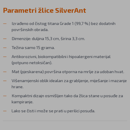
Parametri žlice SilverAnt
Izrađeno od čistog titana Grade 1 (99,7 %) bez dodatnih
površinskih obrada.
Dimenzije: duljina 15,3 cm, širina 3,3 cm.
Težina samo 15 grama.
Antikorozivni, biokompatibilni i hipoalergeni materijal
(potpuno netoksičan).
Mat (pjeskarena) površina otporna na mrlje za udoban hvat.
Višenamjenski oblik idealan za grabljenje, miješanje i mazanje
hrane.
Kompaktni dizajn osmišljen tako da žlica stane u posuđe za
kampiranje.
Lako se čisti i može se prati u perilici posuđa.