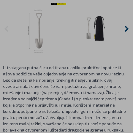
Ultralagana putna žlica od titana u obliku praktične lopatice ili
ašova podići će vaše objedovanje na otvorenom na novu razinu.
Bilo da idete na kampiranje, treking ili nedjeljni piknik, ovaj
svestrani alat savršeno će vam poslužiti za grabljenje hrane,
miješanje i mazanje (na primjer, džemova ili namaza). Žlica je
izrađena od najčišćeg titana (Grade 1) s pjeskarenom površinom
koja je otporna na prljavštinu i mrlje. Korišteni materijal ne
korodira, potpuno je netoksičan, hipoalergen i može se prikladno
prati u perilici posuđa. Zahvaljujući kompaktnim dimenzijama i
iznimno maloj težini, savršeno će se uklopiti u vaše posuđe za
boravak na otvorenom i uštedjeti dragocjene grame u ruksaku.