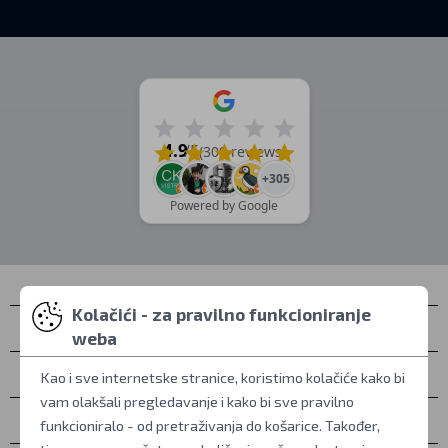
4.9
/5
(309 reviews)
+305
Powered by Google
Kolačići - za pravilno funkcioniranje
Kontakti
weba
Osobno preuzimanje
Kao i sve internetske stranice, koristimo kolačiće kako bi
vam olakšali pregledavanje i kako bi sve pravilno
Sve o kupovini
funkcioniralo - od pretraživanja do košarice. Također,