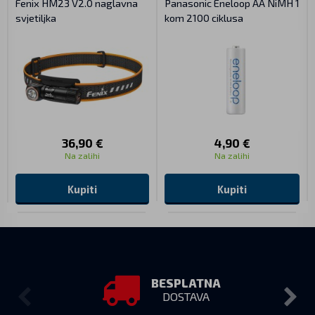
Fenix HM23 V2.0 naglavna
Panasonic Eneloop AA NiMH 1
svjetiljka
kom 2100 ciklusa
36,90 €
4,90 €
Na zalihi
Na zalihi
Kupiti
Kupiti
BESPLATNA
DOSTAVA