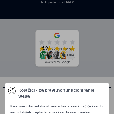
Pri kupovini iznad
100 €
4.9
/5
(308 reviews)
+304
Powered by Google
Kolačići - za pravilno funkcioniranje
Kontakti
weba
Osobno preuzimanje
Kao i sve internetske stranice, koristimo kolačiće kako bi
vam olakšali pregledavanje i kako bi sve pravilno