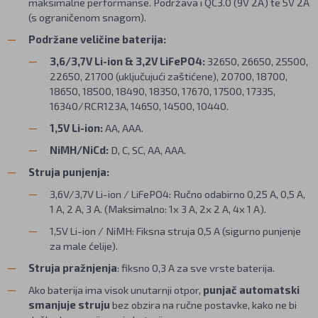
maksimalne performanse. Podržava i QC3.0 (9V 2A) te 5V 2A
(s ograničenom snagom).
Podržane veličine baterija:
3,6/3,7V Li-ion & 3,2V LiFePO4:
32650, 26650, 25500,
22650, 21700 (uključujući zaštićene), 20700, 18700,
18650, 18500, 18490, 18350, 17670, 17500, 17335,
16340/RCR123A, 14650, 14500, 10440.
1,5V Li-ion:
AA, AAA.
NiMH/NiCd:
D, C, SC, AA, AAA.
Struja punjenja:
3,6V/3,7V Li-ion / LiFePO4: Ručno odabirno 0,25 A, 0,5 A,
1 A, 2 A, 3 A. (Maksimalno: 1x 3 A, 2x 2 A, 4x 1 A).
1,5V Li-ion / NiMH: Fiksna struja 0,5 A (sigurno punjenje
za male ćelije).
Struja pražnjenja
: fiksno 0,3 A za sve vrste baterija.
Ako baterija ima visok unutarnji otpor,
punjač automatski
smanjuje struju
bez obzira na ručne postavke, kako ne bi