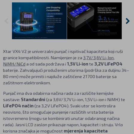
Xtar VX4 V2 je univerzalni punjač i ispitivač kapaciteta koji ruši
granice kompatibilnosti. Namijenjen je za
3,7V/3,6V Li-Ion
,
NiMH/NiCd
a od sada podržava i
1,5V Li-ion
te
3,2V LiFePO4
baterije. Zahvaljujući produženim utorima (podrška za duljinu 34–
80 mm) može primiti i najduže zaštićene 21700 baterije sa
zaštitnom elektronikom.
Punjač ima dva odabirna načina rada za različite kemijske
sastave:
Standardni
(za 3,6V/3,7V Li-ion, 1,5V Li-ion i NiMH) te
LiFePO4 način
(za 3,2V LiFePO4). Svaki utor se kontrolira
neovisno, što omogućuje punjenje različitih vrsta baterija
istovremeno (mogu se kombinirati unutar odabranog načina
rada). Jasni LCD zaslon prikazuje napon, kapacitet i struju. Vrlo
korisna značajka je mogućnost
mjerenja kapaciteta