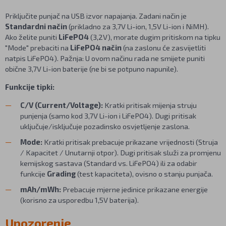
Priključite punjač na USB izvor napajanja. Zadani način je
Standardni način
(prikladno za 3,7V Li-ion, 1,5V Li-ion i NiMH).
Ako želite puniti
LiFePO4
(3,2V), morate dugim pritiskom na tipku
"Mode" prebaciti na
LiFePO4 način
(na zaslonu će zasvijetliti
natpis LiFePO4). Pažnja: U ovom načinu rada ne smijete puniti
obične 3,7V Li-ion baterije (ne bi se potpuno napunile).
Funkcije tipki:
C/V (Current/Voltage):
Kratki pritisak mijenja struju
punjenja (samo kod 3,7V Li-ion i LiFePO4). Dugi pritisak
uključuje/isključuje pozadinsko osvjetljenje zaslona.
Mode:
Kratki pritisak prebacuje prikazane vrijednosti (Struja
/ Kapacitet / Unutarnji otpor). Dugi pritisak služi za promjenu
kemijskog sastava (Standard vs. LiFePO4) ili za odabir
funkcije
Grading
(test kapaciteta), ovisno o stanju punjača.
mAh/mWh:
Prebacuje mjerne jedinice prikazane energije
(korisno za usporedbu 1,5V baterija).
Upozorenje