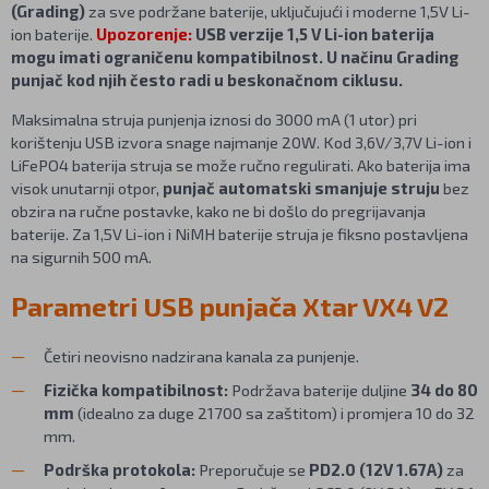
(Grading)
za sve podržane baterije, uključujući i moderne 1,5V Li-
ion baterije.
Upozorenje:
USB verzije 1,5 V Li-ion baterija
mogu imati ograničenu kompatibilnost. U načinu Grading
punjač kod njih često radi u beskonačnom ciklusu.
Maksimalna struja punjenja iznosi do 3000 mA (1 utor) pri
korištenju USB izvora snage najmanje 20W. Kod 3,6V/3,7V Li-ion i
LiFePO4 baterija struja se može ručno regulirati. Ako baterija ima
visok unutarnji otpor,
punjač automatski smanjuje struju
bez
obzira na ručne postavke, kako ne bi došlo do pregrijavanja
baterije. Za 1,5V Li-ion i NiMH baterije struja je fiksno postavljena
na sigurnih 500 mA.
Parametri USB punjača Xtar VX4 V2
Četiri neovisno nadzirana kanala za punjenje.
Fizička kompatibilnost:
Podržava baterije duljine
34 do 80
mm
(idealno za duge 21700 sa zaštitom) i promjera 10 do 32
mm.
Podrška protokola:
Preporučuje se
PD2.0 (12V 1.67A)
za