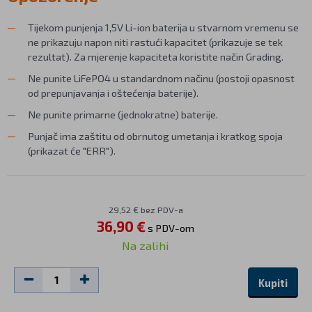
Tijekom punjenja 1,5V Li-ion baterija u stvarnom vremenu se
ne prikazuju napon niti rastući kapacitet (prikazuje se tek
rezultat). Za mjerenje kapaciteta koristite način Grading.
Ne punite LiFePO4 u standardnom načinu (postoji opasnost
od prepunjavanja i oštećenja baterije).
Ne punite primarne (jednokratne) baterije.
Punjač ima zaštitu od obrnutog umetanja i kratkog spoja
(prikazat će "ERR").
29,52 € bez PDV-a
36,90 €
s PDV-om
Na zalihi
Kupiti