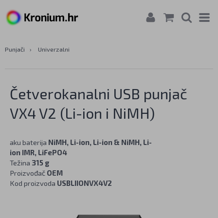
Punjači
›
Univerzalni
Četverokanalni USB punjač
VX4 V2 (Li-ion i NiMH)
aku baterija
NiMH, Li-ion, Li-ion & NiMH, Li-
ion IMR, LiFePO4
Težina
315 g
Proizvođač
OEM
Kod proizvoda
USBLIIONVX4V2