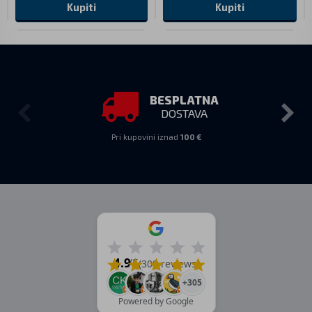
Kupiti
Kupiti
BESPLATNA
DOSTAVA
Pri kupovini iznad
100 €
4.9
/5
(309 reviews)
+305
Powered by Google