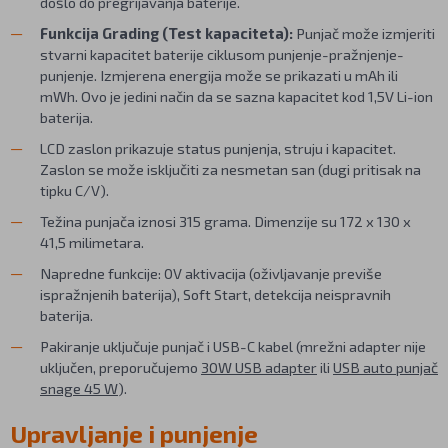
došlo do pregrijavanja baterije.
Funkcija Grading (Test kapaciteta):
Punjač može izmjeriti
stvarni kapacitet baterije ciklusom punjenje-pražnjenje-
punjenje. Izmjerena energija može se prikazati u mAh ili
mWh. Ovo je jedini način da se sazna kapacitet kod 1,5V Li-ion
baterija.
LCD zaslon prikazuje status punjenja, struju i kapacitet.
Zaslon se može isključiti za nesmetan san (dugi pritisak na
tipku C/V).
Težina punjača iznosi 315 grama. Dimenzije su 172 x 130 x
41,5 milimetara.
Napredne funkcije: 0V aktivacija (oživljavanje previše
ispražnjenih baterija), Soft Start, detekcija neispravnih
baterija.
Pakiranje uključuje punjač i USB-C kabel (mrežni adapter nije
uključen, preporučujemo
30W USB adapter
ili
USB auto punjač
snage 45 W
).
Upravljanje i punjenje