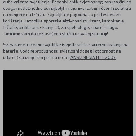
duže vrijeme svjetljenja. Podesivi oblik svjetlosnog konusa čini od
ovoga modela jednu od najboljih i najuniverzalnijih čeonih svjetiljki
na punjenje na tržištu. Svjetiljka je pogodna za profesionalno
korištenje, raznolike sportske aktivnosti (turizam, kampiranje,
trčanje, biciklizam, skijanje...), za speleologe, ribare i drugo.
Jamčimo vam da će savršeno služiti u svakoj situaciji!
Svi parametri čeone svjetiljke (svjetlosni tok, vrijeme trajanje na
baterije, vodonepropusnost, svjetlosni doseg i otpornost na
udarce) su izmjereni prema normi
ANSI/NEMA FL 1-2009
.