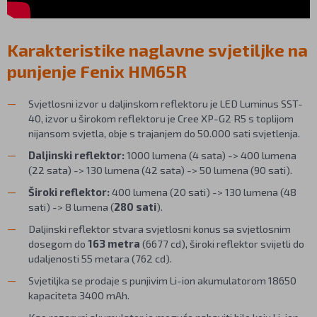
Karakteristike naglavne svjetiljke na
punjenje Fenix HM65R
Svjetlosni izvor u daljinskom reflektoru je LED Luminus SST-
40, izvor u širokom reflektoru je Cree XP-G2 R5 s toplijom
nijansom svjetla, obje s trajanjem do 50.000 sati svjetlenja.
Daljinski reflektor:
1000 lumena (4 sata) -> 400 lumena
(22 sata) -> 130 lumena (42 sata) -> 50 lumena (90 sati).
Široki reflektor:
400 lumena (20 sati) -> 130 lumena (48
sati) -> 8 lumena (
280 sati
).
Daljinski reflektor stvara svjetlosni konus sa svjetlosnim
dosegom do
163 metra
(6677 cd), široki reflektor svijetli do
udaljenosti 55 metara (762 cd).
Svjetiljka se prodaje s punjivim Li-ion akumulatorom 18650
kapaciteta 3400 mAh.
Kao rezervni akumulator je moguće nabaviti bilo koju
Li-ion