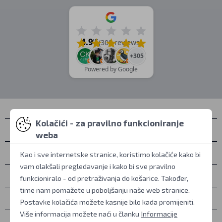
4.9
/5
(309 reviews)
+305
Powered by Google
Kolačići - za pravilno funkcioniranje
Kontakti
weba
Osobno preuzimanje
Kao i sve internetske stranice, koristimo kolačiće kako bi
vam olakšali pregledavanje i kako bi sve pravilno
Sve o kupovini
funkcioniralo - od pretraživanja do košarice. Također,
time nam pomažete u poboljšanju naše web stranice.
Više informacija
Postavke kolačića možete kasnije bilo kada promijeniti.
Više informacija možete naći u članku
Informacije
Ostalo