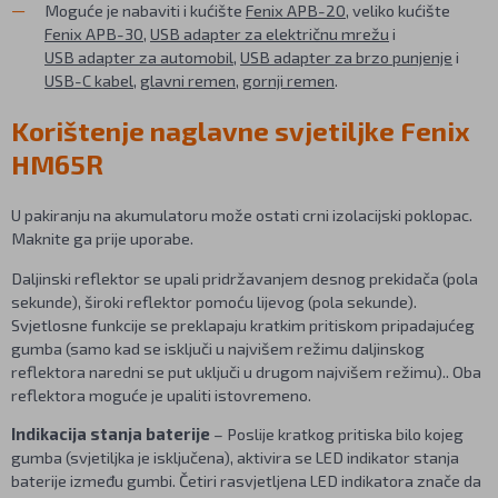
Moguće je nabaviti i kućište
Fenix APB-20
, veliko kućište
Fenix APB-30
,
USB adapter za električnu mrežu
i
USB adapter za automobil
,
USB adapter za brzo punjenje
i
USB-C kabel
,
glavni remen
,
gornji remen
.
Korištenje naglavne svjetiljke Fenix
HM65R
U pakiranju na akumulatoru može ostati crni izolacijski poklopac.
Maknite ga prije uporabe.
Daljinski reflektor se upali pridržavanjem desnog prekidača (pola
sekunde), široki reflektor pomoću lijevog (pola sekunde).
Svjetlosne funkcije se preklapaju kratkim pritiskom pripadajućeg
gumba (samo kad se isključi u najvišem režimu daljinskog
reflektora naredni se put uključi u drugom najvišem režimu).. Oba
reflektora moguće je upaliti istovremeno.
Indikacija stanja baterije
– Poslije kratkog pritiska bilo kojeg
gumba (svjetiljka je isključena), aktivira se LED indikator stanja
baterije između gumbi. Četiri rasvjetljena LED indikatora znače da