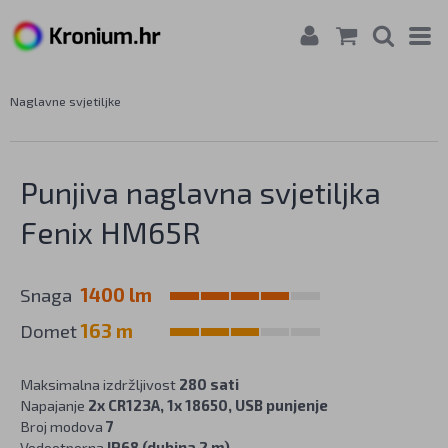
Naglavne svjetiljke
Punjiva naglavna svjetiljka
Fenix HM65R
Snaga
1400 lm
Domet
163 m
Maksimalna izdržljivost
280 sati
Napajanje
2x CR123A, 1x 18650, USB punjenje
Broj modova
7
Vodootporna
IP68 (dubina 2 m)