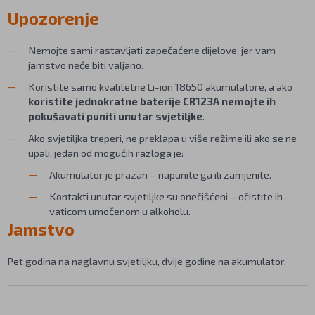
Upozorenje
Nemojte sami rastavljati zapečaćene dijelove, jer vam
jamstvo neće biti valjano.
Koristite samo kvalitetne Li-ion 18650 akumulatore, a ako
koristite jednokratne baterije CR123A nemojte ih
pokušavati puniti unutar svjetiljke
.
Ako svjetiljka treperi, ne preklapa u više režime ili ako se ne
upali, jedan od mogućih razloga je:
Akumulator je prazan – napunite ga ili zamjenite.
Kontakti unutar svjetiljke su onečišćeni – očistite ih
vaticom umočenom u alkoholu.
Jamstvo
Pet godina na naglavnu svjetiljku, dvije godine na akumulator.