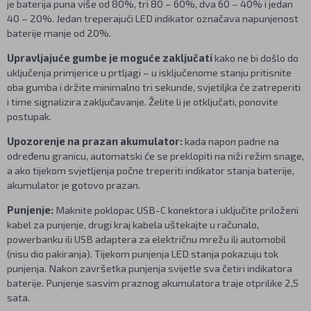
je baterija puna više od 80%, tri 80 – 60%, dva 60 – 40% i jedan
40 – 20%. Jedan treperajući LED indikator označava napunjenost
baterije manje od 20%.
Upravljajuće gumbe je moguće zaključati
kako ne bi došlo do
uključenja primjerice u prtljagi – u isključenome stanju pritisnite
oba gumba i držite minimalno tri sekunde, svjetiljka će zatreperiti
i time signalizira zaključavanje. Želite li je otključati, ponovite
postupak.
Upozorenje na prazan akumulator:
kada napon padne na
određenu granicu, automatski će se preklopiti na niži režim snage,
a ako tijekom svjetljenja počne treperiti indikator stanja baterije,
akumulator je gotovo prazan.
Punjenje:
Maknite poklopac USB-C konektora i uključite priloženi
kabel za punjenje, drugi kraj kabela uštekajte u računalo,
powerbanku ili USB adaptera za električnu mrežu ili automobil
(nisu dio pakiranja). Tijekom punjenja LED stanja pokazuju tok
punjenja. Nakon završetka punjenja svijetle sva četiri indikatora
baterije. Punjenje sasvim praznog akumulatora traje otprilike 2,5
sata.