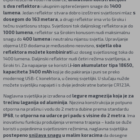
s dva reflektora
i ukupnim opterećenjem snage do
1400
lumena
. Jedan reflektor stvara dobro izoštreni svjetlosni mlaz
s
dosegom do 163 metara
, a drugi reflektor ima vrlo široku i
tečnu svjetlosnu stopu. Svjetlosni tok daljinskog reflektora je do
1000 lumena
, reflektor sa širokim konusom nudi maksimalnu
snagu do
400 lumena
i neutralnu nijansu svjetla. Upravljanje
objema LED diodama je međusobno neovisno,
svjetla oba
reflektora možete kombinirati
uz doseg svjetlosnog toka do
1400 lumena. Daljinski reflektor nudi četiri režima svjetljenja, a
široki tri. Za napajanje se koristi L
i-ion akumulator tipa 18650,
kapaciteta 3400 mAh
koji je dio pakiranja i puni se preko
modernog USB-C konektora, u čeonoj svjetiljki. U slučaju nužde
možete svjetiljku napajati i s dvije jednokratne baterije CR123A.
Naglavna svjetiljka je izrađena od
legure magnezija koja je za
trećinu laganija od aluminija
. Njezina konstrukcija je potpuno
otporna na prašinu i vodu do 2 metra dubine prema standardu
IP68
, te
otporna na udarce pri padu s visine do 2 metra
. Ima
inovativnu funkciju produljenja vremena trajanja – kada se duže
koristi u pojedinima svjetlosnim režimima, naglavna svjetiljka
postepeno
snižava snagu
u malim koracima
da dosegne