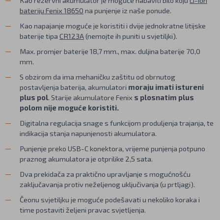
bateriju Fenix 18650
na punjenje iz naše ponude.
Kao napajanje moguće je koristiti i dvije jednokratne litijske
baterije tipa
CR123A
(nemojte ih puniti u svjetiljki).
Max. promjer baterije 18,7 mm., max. duljina baterije 70,0
mm.
S obzirom da ima mehaničku zaštitu od obrnutog
postavljenja baterija, akumulatori
moraju imati istureni
plus pol
. Starije akumulatore Fenix
s plosnatim plus
polom nije moguće koristiti.
Digitalna regulacija snage s funkcijom produljenja trajanja, te
indikacija stanja napunjenosti akumulatora.
Punjenje preko USB-C konektora, vrijeme punjenja potpuno
praznog akumulatora je otprilike 2,5 sata.
Dva prekidača za praktično upravljanje s mogućnošću
zaključavanja protiv neželjenog uključivanja (u prtljagi).
Čeonu svjetiljku je moguće podešavati u nekoliko koraka i
time postaviti željeni pravac svjetljenja.