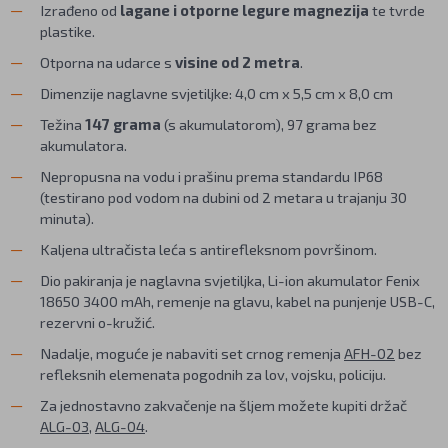
Izrađeno od
lagane i otporne legure magnezija
te tvrde
plastike.
Otporna na udarce s
visine od 2 metra
.
Dimenzije naglavne svjetiljke: 4,0 cm x 5,5 cm x 8,0 cm
Težina
147 grama
(s akumulatorom), 97 grama bez
akumulatora.
Nepropusna na vodu i prašinu prema standardu IP68
(testirano pod vodom na dubini od 2 metara u trajanju 30
minuta).
Kaljena ultračista leća s antirefleksnom površinom.
Dio pakiranja je naglavna svjetiljka, Li-ion akumulator Fenix
18650 3400 mAh, remenje na glavu, kabel na punjenje USB-C,
rezervni o-kružić.
Nadalje, moguće je nabaviti set crnog remenja
AFH-02
bez
refleksnih elemenata pogodnih za lov, vojsku, policiju.
Za jednostavno zakvačenje na šljem možete kupiti držač
ALG-03
,
ALG-04
.