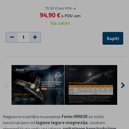
75,92 € bez PDV-a
94,90 €
s PDV-om
Na zalihi
Kupiti
Naglavna svjetiljka na punjenje
Fenix HM65R
se ističe
konstrukcijom od
lagane legure magnezija
, visokom
otpornošću na vodu i na udarce,
unikatnom konstrukcijom