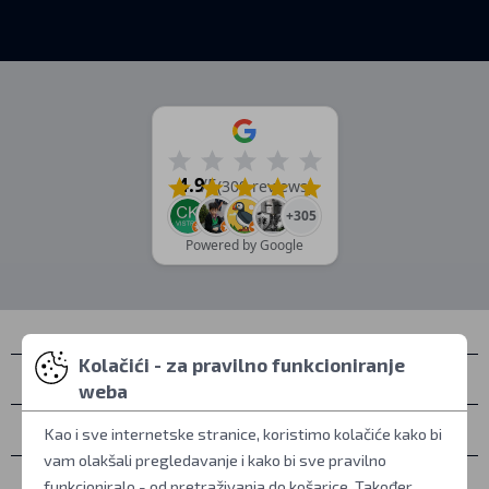
4.9
/5
(309 reviews)
+305
Powered by Google
Kolačići - za pravilno funkcioniranje
Kontakti
weba
Osobno preuzimanje
Kao i sve internetske stranice, koristimo kolačiće kako bi
vam olakšali pregledavanje i kako bi sve pravilno
Sve o kupovini
funkcioniralo - od pretraživanja do košarice. Također,