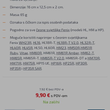
Dimenzije: 16 cm x 12,5 cm x 2 cm.
Masa: 65 g
Oznaka s čičkom za ispis osobnih podataka
Pogodno za sve
čeone svjetiljke Fenix
(modeli HL, HM a HP).
Moguće koristiti naprimjer s čeonim svjetiljkama
Fenix
WH23R
,
HL16
, HL18R-T,
HL18R-T V2.0
,
HL32R-T
,
HL40R
,
HL45R
, HL50, HL60R,
HM23
,
HM50R
,
HM51R
Ruby
,
Vitae
,
HM60R
, HM61R,
HM61R Amber
,
HM62-T
,
HM65R
, HM65R-T,
HM65R-T V2.0
, HM65R-DT a
HM70R
,
HM71R
,
HM75R
, HP15 UE,
HP16R
,
HP25R
,
HP30R
,
HP35R
i
HP35R SAR
.
7,92 € bez PDV-a
9,90 €
s PDV-om
Na zalihi