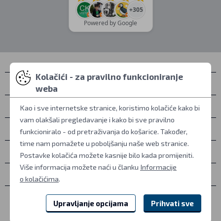
+305
Powered by Google
Kolačići - za pravilno funkcioniranje
Kontakti
weba
Osobno preuzimanje
Kao i sve internetske stranice, koristimo kolačiće kako bi
vam olakšali pregledavanje i kako bi sve pravilno
Sve o kupovini
funkcioniralo - od pretraživanja do košarice. Također,
time nam pomažete u poboljšanju naše web stranice.
Više informacija
Postavke kolačića možete kasnije bilo kada promijeniti.
Više informacija možete naći u članku
Informacije
Ostalo
o kolačićima
.
Upravljanje opcijama
Prihvati sve