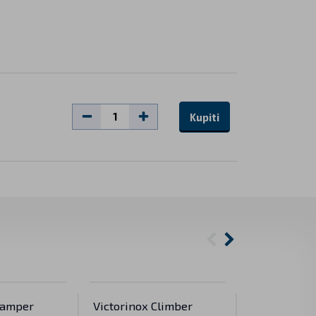
Kupiti
Camper
Victorinox Climber
Victorinox