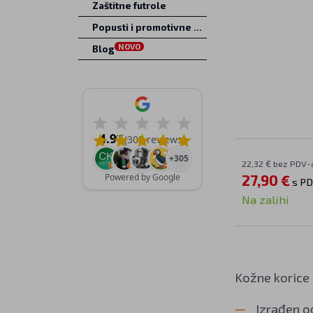
Zaštitne futrole
Popusti i promotivne ponude
NOVO
Blog
4.9
/5
(309 reviews)
+305
22,32 € bez PDV-
Powered by Google
27,90 €
s P
Na zalihi
Kožne korice
Izrađen o