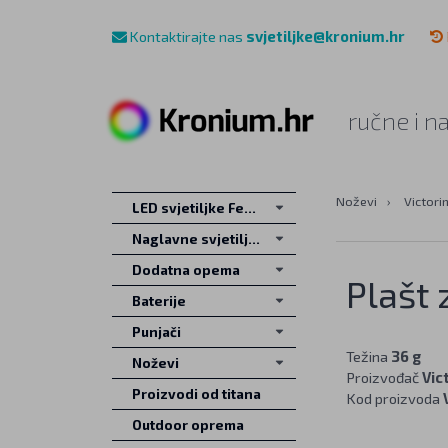
Kontaktirajte nas
svjetiljke@kronium.hr
ručne i n
Noževi
›
Victori
LED svjetiljke Fenix
Naglavne svjetiljke
Dodatna opema
Plašt
Baterije
Punjači
Težina
36 g
Noževi
Proizvođač
Vic
Proizvodi od titana
Kod proizvoda
Outdoor oprema