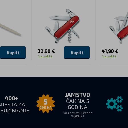
30,90 €
41,90 €
Kupiti
Kupiti
Na zalihi
Na zalihi
JAMSTVO
400+
ČAK NA 5
5
MJESTA ZA
GODINA
GODINA
REUZIMANJE
Na rasvjetu i čeone
svjetiljke