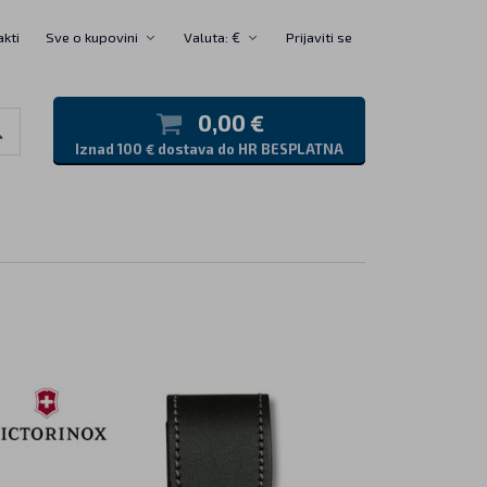
akti
Sve o kupovini
Valuta: €
Prijaviti se
0,00 €
Iznad 100 € dostava do HR BESPLATNA