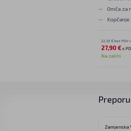
Omča za 
Kopčanje 
22,32 € bez PDV-
27,90 €
s P
Na zalihi
Preporu
Zamjenska 