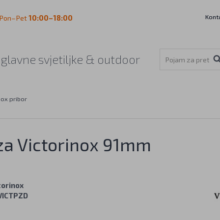
Kont
Pon–Pet
10:00–18:00
aglavne svjetiljke & outdoor
nox pribor
 za Victorinox 91mm
torinox
VICTPZD