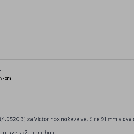
a
DV-om
 (4.0520.3) za
Victorinox noževe veličine 91 mm
s dva d
d prave kože, crne boje