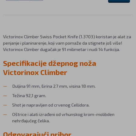
Victorinox Climber Swiss Pocket Knife (1.3703) koristan je alat za
penjanje i planinarenje, koji vam pomaže da stignete još više!
Victorinox Climber dugačak je 91 milimetar i nudi 14 funkcija.
Specifikacije džepnog noža
Victorinox Climber
Duljina 91 mm, širina 27 mm, visina 18 mm.
Težina 92,1 gram.
Shot je napravljen od crvenog Cellidora.
Oštrice i alati izrađeni od vrhunskog krom-molibden
nehrđajućeg čelika.
Odgovarajući pribor