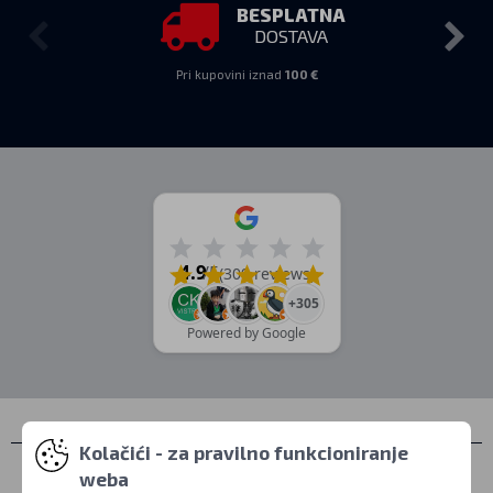
BESPLATNA
DOSTAVA
Pri kupovini iznad
100 €
4.9
/5
(309 reviews)
+305
Powered by Google
Kolačići - za pravilno funkcioniranje
Kontakti
weba