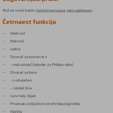
Nož se može kupiti s
kožnim koricama
,
mini vadičepom
.
Četrnaest funkcija
Veliki nož
Mali nož
Ladica
Otvarač za konzerve s
- mali odvijač (također za Phillips vijke)
Otvarač za boce
- s odvijačem
- i skidač žica
razvrtalo, šiljak
Privjesak za ključeve od nehrđajućeg čelika
Klješta