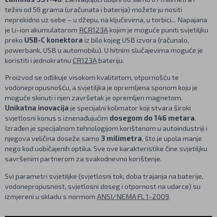
težini od 56 grama (uračunata i baterija) možete ju nositi
neprekidno uz sebe – u džepu, na ključevima, u torbici... Napajana
je Li-ion akumulatorom
RCR123A
kojim je moguće puniti svjetiljku
preko
USB-C konektora
iz bilo kojeg USB izvora (računalo,
powerbank, USB u automobilu). U hitnim slučajevima moguće je
koristiti i jednokratnu
CR123A
bateriju.
Proizvod se odlikuje visokom kvalitetom, otpornošću te
vodonepropusnošću, a svjetiljka je opremljena sponom koju je
moguće skinuti i njen završetak je opremljen magnetom.
Unikatna inovacija
je specijalni kolimator koji stvara široki
svjetlosni konus s iznenađujućim
dosegom do 146 metara
.
Izrađen je specijalnom tehnologijom korištenom u autoindustriji i
njegova veličina doseže samo
3 milimetra
, što je upola manje
nego kod uobičajenih optika. Sve ove karakteristike čine svjetiljku
savršenim partnerom za svakodnevno korištenje.
Svi parametri svjetiljke (svjetlosni tok, doba trajanja na baterije,
vodonepropusnost, svjetlosni doseg i otpornost na udarce) su
izmjereni u skladu s normom
ANSI/NEMA FL 1-2009
.