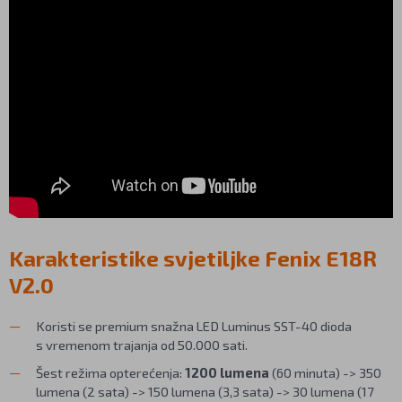
Karakteristike svjetiljke Fenix E18R
V2.0
Koristi se premium snažna LED Luminus SST-40 dioda
s vremenom trajanja od 50.000 sati.
Šest režima opterećenja:
1200 lumena
(60 minuta) -> 350
lumena (2 sata) -> 150 lumena (3,3 sata) -> 30 lumena (17