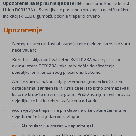
Upozorenje na ispražnjenje baterije
(radi samo kad se koristi
Li-ion RCR123A) - Svjetiljka se postupno preklopi u najniži režim i
indikacijski LED u gumbiću počinje treperiti crveno.
Upozorenje
Nemojte sami rastavljati zapečaćene djelove. Jamstvo vam
neće valjano.
Koristite isključivo kvalitetne 3V CR123A baterije i Li-ion
akumulatore RCR123A kako ne bi došlo do oštećenja
svjetiljke, primjerice zbog procurenja baterije.
Ako se vam se nakon duljeg vremena gumeni kružići čine
oštećenima, zamijenite ih. Kružiće je isto bitno premazavati
kako ne bi došlo do erozije gume. Pridržavanjem ovih pravila
svjetiljka će biti korektno zaštićena od vode.
Ako svjetiljka treperi, ne preklapa na više opterećenje ili ne
svjetli, može biti jedan od razloga:
Akumulator je prazan – napunite ga!
Kontakti unutar svjetiljke su onečišćeni – očistite ih