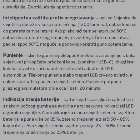
upravljanje. Za otključanje opet brzo stisnite.
Inteligentna zaštita protiv pregrijavanja
– uslijed činjenice da
svjetiljka doseže visoka opterećenja (1200 lumena), dolazi kod nje
do porasta temperature. Ako prekorači temperaturu od 60°C
dolazi do automatskog smanjenja svjetlenja. Čim temperatura
padne ispod 60°C, moguće je ponovno koristiti puno opterećenje.
Punjenje
– skinite gumeni poklopac konektora za punjenje s boka
svjetiljke i prikopčajte priloženi kabel (konektor USB-C), drugi kraj
kabela stavite u računalo ili mrežni USB adapter ili USB
automobila. Tijekom punjenja slabo treperi LED crveno svjetlo, a
nakon završetka punjenja svijetli zeleno. Punjenje potpuno
praznog akumulatora traje cca 1 sat i 20 minuta.
Indikacija stanja baterije
– kad je svjetiljka isključena, kratkim
stiskom bočnog gumba se aktivira na tri sekunde indikacijski LED
u gumbu svjetiljke. Ako indikacijska dioda svijetli zelenim svjetlom,
baterija je puna više od 85%, zeleno treperanje znači 50 - 85%
kapaciteta. Ako svijetli crveno svjetlo, puna je 25 – 50%. Crveno
treperenje znači manje od 25% baterije.