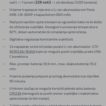
sati) -> 1 lumen (
228 sati)
-> stroboskop (1200 lumena).
Vrijeme trajanja je mjereno s Li-ion akumulatorom Fenix
ARB-L16-800P s kapacitetom 800 mAh.
Rad pod najvišim opterećenjem je ograničen kako ne bi došlo
do oštećenja svjetiljke. Dosegne li unutarnja temperatura
60°C, dolazi automatski do smanjenja opterećenja.
Digitalna regulacija konstantne svjetlosti.
Za napajanje se koristi jedan punjivi Li-ion akumulator 3,7V
RCR123A/16340
kojim je moguće puniti svjetiljku preko USB-
C konektora.
Max. promjer baterije 16,9 mm., max. duljina baterije 35,0
mm.
Vrijeme punjenja potpuno praznog akumulatora je otprilike
90 minuta.
U hitnom slučaju je moguće koristiti jednokratnu bateriju
CR123A
(nemoguće je puniti unutar svjetiljke i maksimalno
opterećenje će biti manje).
Zaštita protiv oštećenja uslijed obrnuto postavljene baterije.