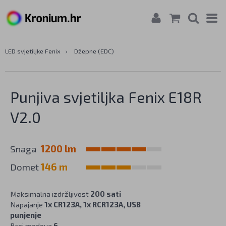
LED svjetiljke Fenix
›
Džepne (EDC)
Punjiva svjetiljka Fenix E18R
V2.0
Snaga
1200 lm
Domet
146 m
Maksimalna izdržljivost
200 sati
Napajanje
1x CR123A, 1x RCR123A, USB
punjenje
Broj modova
6