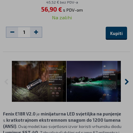
45,52 € bez PDV-a
56,90 €
s PDV-om
Na zalihi
Kupiti
Fenix E18R V2.0
je
minijaturna LED svjetiljka na punjenje
s
kratkotrajnom ekstremnom snagom do 1200 lumena
(ANSI)
. Ovaj model kao svjetlosni izvor koristi vrhunsku diodu
Luminus SST-40
. Zahvaljujući duljini od samo 67 milimetra i