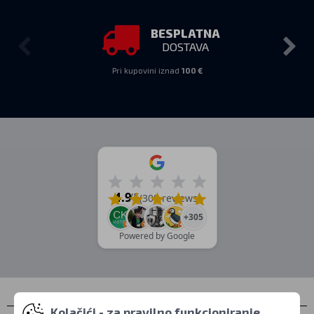
BESPLATNA
DOSTAVA
Pri kupovini iznad
100 €
4.9
/5
(309 reviews)
+305
Powered by Google
Kolačići - za pravilno funkcioniranje