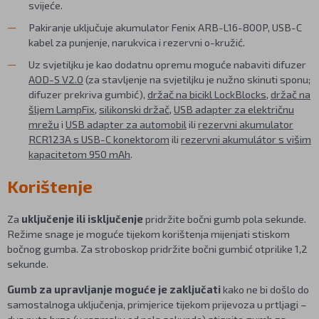
svijeće.
Pakiranje uključuje akumulator Fenix ARB-L16-800P, USB-C
kabel za punjenje, narukvica i rezervni o-kružić.
Uz svjetiljku je kao dodatnu opremu moguće nabaviti difuzer
AOD-S V2.0
(za stavljenje na svjetiljku je nužno skinuti sponu;
difuzer prekriva gumbić),
držač na bicikl LockBlocks
,
držač na
šljem LampFix
,
silikonski držač
,
USB adapter za električnu
mrežu
i
USB adapter za automobil
ili
rezervni akumulator
RCR123A s USB-C konektorom
ili
rezervni akumulátor s višim
kapacitetom 950 mAh
.
Korištenje
Za
uključenje ili isključenje
pridržite bočni gumb pola sekunde.
Režime snage je moguće tijekom korištenja mijenjati stiskom
bočnog gumba. Za stroboskop pridržite bočni gumbić otprilike 1,2
sekunde.
Gumb za upravljanje moguće je zaključati
kako ne bi došlo do
samostalnoga uključenja, primjerice tijekom prijevoza u prtljagi –
dva puta brzo (u razmaku od pola sekunde) stisnite gumb za