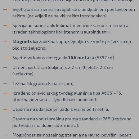
Svjetiljka ima memoriju i upali se u posljednjem postavljenom
režimu (ne vrijedi za najviši režim i stroboskop).
Specijalan supertanki kolimator veličine samo 3 milimetra,
izrađen tehnologijom korištenom u autoindustriji.
Magnetska
završna kapa, svjetiljka se može pričvrstiti na
bilo što željezno.
Svjetlosni konus dosega do
146 metara
(5397 cd).
Dimenzije: 6,7 cm (duljina) x 2,2 cm (tijelo) x 2,2 cm
(reflektor).
Težina: 56 grama (s baterijom).
Izrađeno od avionskog tvrđeg aluminija tipa A6061-T6,
otporna površina – Type III hard anodized.
Otporna na udarace pri padu s visine od 1 metra.
Otporna na vodu i prašinu prema standardu IP68 (testirano
pod vodom na dubini od 2 metra).
Mogućnost samostalnog stajanja na ravnoj površini, poput