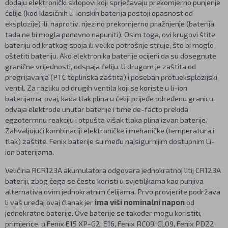
dodaju elektronički sklopovi koji sprječavaju prekomjerno punjenje
ćelije (kod klasičnih li-ionskih baterija postoji opasnost od
eksplozije) ili, naprotiv, njezino prekomjerno pražnjenje (baterija
tada ne bi mogla ponovno napuniti). Osim toga, ovi krugovi štite
bateriju od kratkog spoja ili velike potrošnje struje, što bi moglo
oštetiti bateriju. Ako elektronika baterije ocijeni da su dosegnute
granične vrijednosti, odspaja ćeliju. U drugom je zaštita od
pregrijavanja (PTC toplinska zaštita) i poseban protueksplozijski
ventil. Za razliku od drugih ventila koji se koriste u li-ion
baterijama, ovaj, kada tlak plina u ćeliji prijeđe određenu granicu,
odvaja elektrode unutar baterije i time de-facto prekida
egzotermnu reakciju i otpušta višak tlaka plina izvan baterije.
Zahvaljujući kombinaciji elektroničke i mehaničke (temperatura i
tlak) zaštite, Fenix baterije su među najsigurnijim dostupnim Li-
ion baterijama.
Veličina RCR123A akumulatora odgovara jednokratnoj litij CR123A
bateriji, zbog čega se često koristi u svjetiljkama kao punjiva
alternativa ovim jednokratnim ćelijama. Prvo provjerite podržava
li vaš uređaj ovaj članak jer
ima viši nominalni napon
od
jednokratne baterije. Ove baterije se također mogu koristiti,
primjerice, u Fenix E15 XP-G2, E16, Fenix RC09, CL09, Fenix PD22