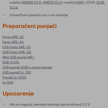
svjetla
HM50R V2.0
,
HM51R V2.0
i svjetla
E18R
, LD15R,
GL06
,
GL22
.
U klasičnom punjaču za Li-ion baterije
Preporučeni punjači
Fenix ARE-A2
Fenix ARE-A4
USB Fenix ARE-D1
USB Fenix ARE-D2
Mini USB punjač MC1
USB VC4SL
USB punjač VC8S s osam kanala
USB punjač Lii-100
Punjač Lii-500S
Lii-600
Upozorenje
Ako je moguće, nemojte baterije isprazniti pod 2.5 V