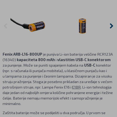
Fenix ARB-L16-800UP
je punjiva Li-ion baterija veličine RCR123A
(16340)
kapaciteta 800 mAh
i
vlastitim USB-C konektorom
za punjenje. Može se puniti spajanjem kabela na
USB-C
konektor
(npr. s računala ili punjača mobitela), u klasičnom punjaču kao i
u lampama za punjenje i čeonim lampama. Dizajniran je za visoku
struju pražnjenja. Stoga je posebno prikladan za uređaje s većom
potrošnjom struje, npr. Lampe Fenix E16 i
E18R
. Li-ion tehnologija
daje jedan od najboljih omjera količine pohranjene energije i težine
ćelije. Baterije nemaju memorijski efekt i samopražnjenje je
minimalno.
Zaštita baterije može se podijeliti u dva područja. U prvom se