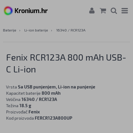
Baterije
›
Li-ion baterije
›
16340 / RCR123A
Fenix RCR123A 800 mAh USB-
C Li-ion
Vrsta
Sa USB punjenjem, Li-ion na punjenje
Kapacitet baterije
800 mAh
Veličina
16340 / RCR123A
Težina
18.5 g
Proizvođač
Fenix
Kod proizvoda
FERCR123A800UP