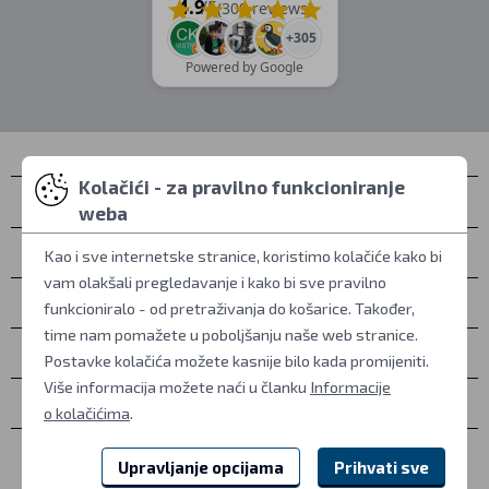
4.9
/5
(309 reviews)
+305
Powered by Google
Kolačići - za pravilno funkcioniranje
Kontakti
weba
Osobno preuzimanje
Kao i sve internetske stranice, koristimo kolačiće kako bi
vam olakšali pregledavanje i kako bi sve pravilno
Sve o kupovini
funkcioniralo - od pretraživanja do košarice. Također,
time nam pomažete u poboljšanju naše web stranice.
Više informacija
Postavke kolačića možete kasnije bilo kada promijeniti.
Više informacija možete naći u članku
Informacije
Ostalo
o kolačićima
.
Upravljanje opcijama
Prihvati sve