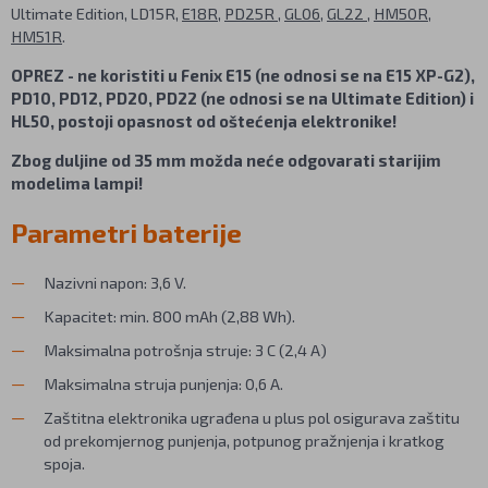
Ultimate Edition, LD15R,
E18R
,
PD25R
,
GL06
,
GL22
,
HM50R
,
HM51R
.
OPREZ - ne koristiti u Fenix E15 (ne odnosi se na E15 XP-G2),
PD10, PD12, PD20, PD22 (ne odnosi se na Ultimate Edition) i
HL50, postoji opasnost od oštećenja elektronike!
Zbog duljine od 35 mm možda neće odgovarati starijim
modelima lampi!
Parametri baterije
Nazivni napon: 3,6 V.
Kapacitet: min. 800 mAh (2,88 Wh).
Maksimalna potrošnja struje: 3 C (2,4 A)
Maksimalna struja punjenja: 0,6 A.
Zaštitna elektronika ugrađena u plus pol osigurava zaštitu
od prekomjernog punjenja, potpunog pražnjenja i kratkog
spoja.