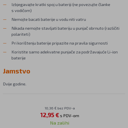
Izbjegavajte kratki spoj u bateriji (ne povezujte članke
s vodičom)
Nemojte bacati baterije u vodu niti vatru
Nikada nemojte stavljati bateriju u punjač obrnuto (različiti
polariteti)
Pri korištenju baterije pripazite na pravila sigurnosti
Koristite samo adekvatne punjače za podržavajuće Li-ion
baterije
Jamstvo
Dvije godine.
10,36 € bez PDV-a
12,95 €
s PDV-om
Na zalihi