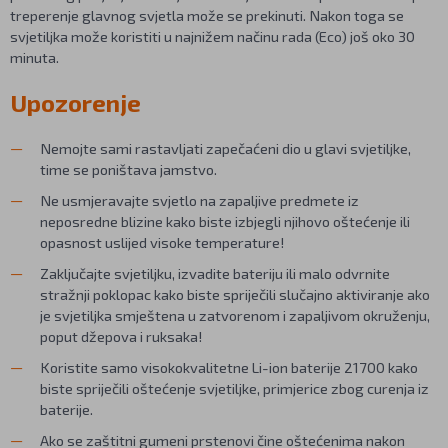
treperenje glavnog svjetla može se prekinuti. Nakon toga se
svjetiljka može koristiti u najnižem načinu rada (Eco) još oko 30
minuta.
Upozorenje
Nemojte sami rastavljati zapečaćeni dio u glavi svjetiljke,
time se poništava jamstvo.
Ne usmjeravajte svjetlo na zapaljive predmete iz
neposredne blizine kako biste izbjegli njihovo oštećenje ili
opasnost uslijed visoke temperature!
Zaključajte svjetiljku, izvadite bateriju ili malo odvrnite
stražnji poklopac kako biste spriječili slučajno aktiviranje ako
je svjetiljka smještena u zatvorenom i zapaljivom okruženju,
poput džepova i ruksaka!
Koristite samo visokokvalitetne Li-ion baterije 21700 kako
biste spriječili oštećenje svjetiljke, primjerice zbog curenja iz
baterije.
Ako se zaštitni gumeni prstenovi čine oštećenima nakon