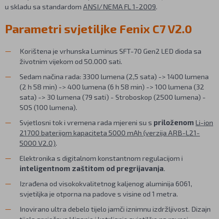
u skladu sa standardom
ANSI/NEMA FL 1-2009
.
Parametri svjetiljke Fenix C7 V2.0
Korištena je vrhunska Luminus SFT-70 Gen2 LED dioda sa
životnim vijekom od 50.000 sati.
Sedam načina rada: 3300 lumena (2,5 sata) -> 1400 lumena
(2 h 58 min) -> 400 lumena (6 h 58 min) -> 100 lumena (32
sata) -> 30 lumena (79 sati) - Stroboskop (2500 lumena) -
SOS (100 lumena).
Svjetlosni tok i vremena rada mjereni su s
priloženom
Li-ion
21700 baterijom kapaciteta 5000 mAh (verzija ARB-L21-
5000 V2.0)
.
Elektronika s digitalnom konstantnom regulacijom i
inteligentnom zaštitom od pregrijavanja
.
Izrađena od visokokvalitetnog kaljenog aluminija 6061,
svjetiljka je otporna na padove s visine od 1 metra.
Inovirano ultra debelo tijelo jamči iznimnu izdržljivost. Dizajn