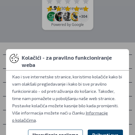
4.9
/5
(308 reviews)
+304
Powered by Google
Kolačići - za pravilno funkcioniranje
Kontakti
weba
Osobno preuzimanje
Kao i sve internetske stranice, koristimo kolačiće kako bi
vam olakšali pregledavanje i kako bi sve pravilno
Sve o kupovini
funkcioniralo - od pretraživanja do košarice. Također,
time nam pomažete u poboljšanju naše web stranice.
Više informacija
Postavke kolačića možete kasnije bilo kada promijeniti.
Više informacija možete naći u članku
Informacije
Ostalo
o kolačićima
.