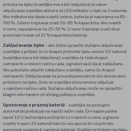
pritiska na tipku (svjetiljka mora biti isključena) ili nakon
uključivanja svjetiljke aktivira se LED indikator u tipki na 3 sekunde.
Ako indikatorska dioda svijetli zeleno, baterija je napunjena na 85–
100 %. Zeleno treptanje znači 50–85 % kapaciteta. Ako svijetli
crveno, napunjena je na 25–50 %. Crveno treptanje znači da je
preostalo manje od 25 % kapaciteta baterije.
Zaključavanje tipke
- ako želite spriječiti slučajno uključivanje
svjetiljke u prtljazi, brzo dvaput pritisnite tipku unutar 0,5 sekundi
(svjetiljka mora biti isključena), svjetiljka će tada dvaput
zatreperiti u niskom načinu rada, signalizirajući da je zaključana.
Ako pokušate uključiti zaključanu svjetiljku, samo će dvaput
zatreperiti. Otključavanje se provodi ponovnim brzim dvostrukim
pritiskom na tipku, čime se svjetiljka istovremeno uključuje
u najnižem načinu rada. Slučajno uključivanje može se spriječiti i
blagim odvrtanjem stražnjeg poklopca svjetiljke.
Upozorenje o praznoj bateriji
- svjetiljka se postupno
automatski prebacuje na najniži način rada. Čim napon padne
ispod 3,0 V, bočna tipka počinje brzo treperiti crveno, a glavno
svjetlo treperi 20 sekundi kako bi vas upozorilo na potrebu
ponovnog punjenja ili zamjene baterije. Kratkim pritiskom na tipku