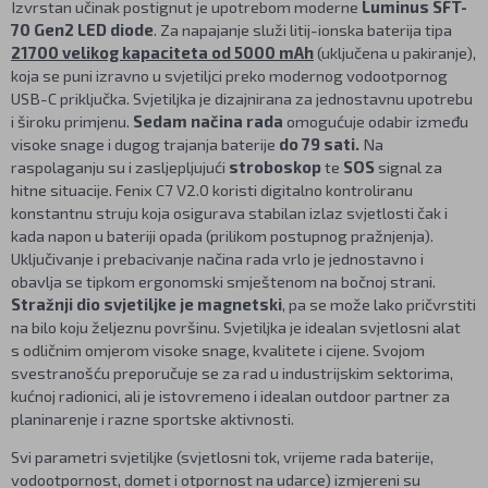
Izvrstan učinak postignut je upotrebom moderne
Luminus SFT-
70 Gen2 LED diode
. Za napajanje služi litij-ionska baterija tipa
21700 velikog kapaciteta od 5000 mAh
(uključena u pakiranje),
koja se puni izravno u svjetiljci preko modernog vodootpornog
USB-C priključka. Svjetiljka je dizajnirana za jednostavnu upotrebu
i široku primjenu.
Sedam načina rada
omogućuje odabir između
visoke snage i dugog trajanja baterije
do 79 sati.
Na
raspolaganju su i zasljepljujući
stroboskop
te
SOS
signal za
hitne situacije. Fenix C7 V2.0 koristi digitalno kontroliranu
konstantnu struju koja osigurava stabilan izlaz svjetlosti čak i
kada napon u bateriji opada (prilikom postupnog pražnjenja).
Uključivanje i prebacivanje načina rada vrlo je jednostavno i
obavlja se tipkom ergonomski smještenom na bočnoj strani.
Stražnji dio svjetiljke je magnetski
, pa se može lako pričvrstiti
na bilo koju željeznu površinu. Svjetiljka je idealan svjetlosni alat
s odličnim omjerom visoke snage, kvalitete i cijene. Svojom
svestranošću preporučuje se za rad u industrijskim sektorima,
kućnoj radionici, ali je istovremeno i idealan outdoor partner za
planinarenje i razne sportske aktivnosti.
Svi parametri svjetiljke (svjetlosni tok, vrijeme rada baterije,
vodootpornost, domet i otpornost na udarce) izmjereni su