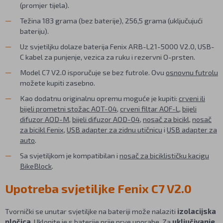
(promjer tijela).
Težina 183 grama (bez baterije), 256,5 grama (uključujući
bateriju).
Uz svjetiljku dolaze baterija Fenix ARB-L21-5000 V2.0, USB-
C kabel za punjenje, vezica za ruku i rezervni O-prsten.
Model C7 V2.0 isporučuje se bez futrole. Ovu
osnovnu futrolu
možete kupiti zasebno.
Kao dodatnu originalnu opremu moguće je kupiti:
crveni ili
bijeli prometni stožac AOT-04
,
crveni filtar AOF-L
,
bijeli
difuzor AOD-M
,
bijeli difuzor AOD-04
,
nosač za bicikl
,
nosač
za bicikl Fenix
,
USB adapter za zidnu utičnicu
i
USB adapter za
auto
.
Sa svjetiljkom je kompatibilan i
nosač za biciklističku kacigu
BikeBlock
.
Upotreba svjetiljke Fenix C7 V2.0
Tvornički se unutar svjetiljke na bateriji može nalaziti
izolacijska
pločica
. Uklonite je s baterije prije prve uporabe. Za
uključivanje