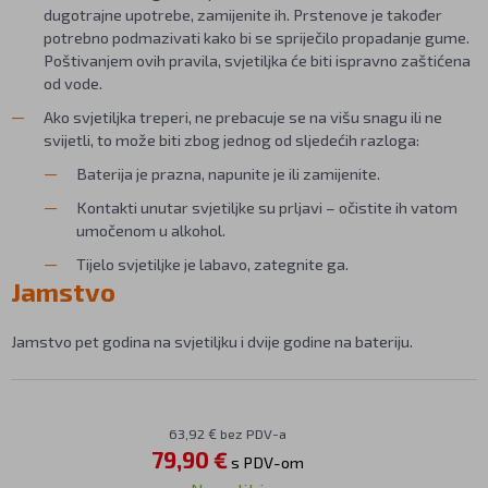
dugotrajne upotrebe, zamijenite ih. Prstenove je također
potrebno podmazivati kako bi se spriječilo propadanje gume.
Poštivanjem ovih pravila, svjetiljka će biti ispravno zaštićena
od vode.
Ako svjetiljka treperi, ne prebacuje se na višu snagu ili ne
svijetli, to može biti zbog jednog od sljedećih razloga:
Baterija je prazna, napunite je ili zamijenite.
Kontakti unutar svjetiljke su prljavi – očistite ih vatom
umočenom u alkohol.
Tijelo svjetiljke je labavo, zategnite ga.
Jamstvo
Jamstvo pet godina na svjetiljku i dvije godine na bateriju.
63,92 € bez PDV-a
79,90 €
s PDV-om