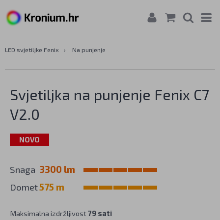
LED svjetiljke Fenix
›
Na punjenje
Svjetiljka na punjenje Fenix C7
V2.0
NOVO
Snaga
3300 lm
Domet
575 m
Maksimalna izdržljivost
79 sati