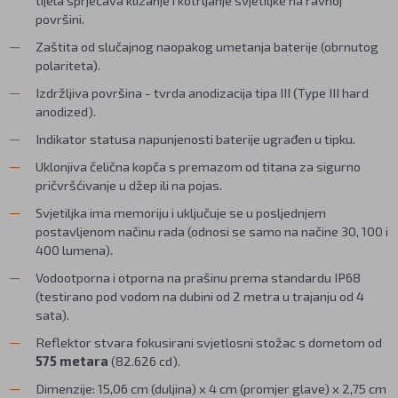
tijela sprječava klizanje i kotrljanje svjetiljke na ravnoj
površini.
Zaštita od slučajnog naopakog umetanja baterije (obrnutog
polariteta).
Izdržljiva površina - tvrda anodizacija tipa III (Type III hard
anodized).
Indikator statusa napunjenosti baterije ugrađen u tipku.
Uklonjiva čelična kopča s premazom od titana za sigurno
pričvršćivanje u džep ili na pojas.
Svjetiljka ima memoriju i uključuje se u posljednjem
postavljenom načinu rada (odnosi se samo na načine 30, 100 i
400 lumena).
Vodootporna i otporna na prašinu prema standardu IP68
(testirano pod vodom na dubini od 2 metra u trajanju od 4
sata).
Reflektor stvara fokusirani svjetlosni stožac s dometom od
575 metara
(82.626 cd).
Dimenzije: 15,06 cm (duljina) x 4 cm (promjer glave) x 2,75 cm