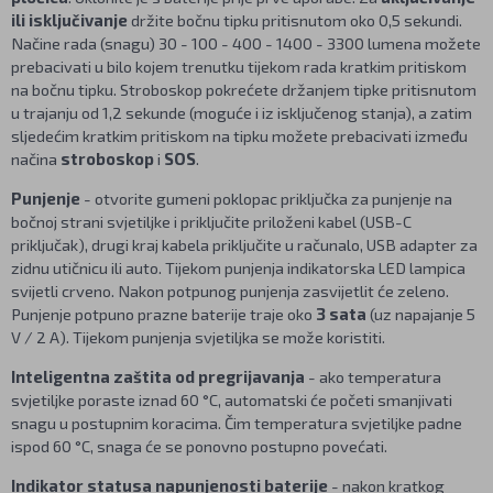
ili isključivanje
držite bočnu tipku pritisnutom oko 0,5 sekundi.
Načine rada (snagu) 30 - 100 - 400 - 1400 - 3300 lumena možete
prebacivati u bilo kojem trenutku tijekom rada kratkim pritiskom
na bočnu tipku. Stroboskop pokrećete držanjem tipke pritisnutom
u trajanju od 1,2 sekunde (moguće i iz isključenog stanja), a zatim
sljedećim kratkim pritiskom na tipku možete prebacivati između
načina
stroboskop
i
SOS
.
Punjenje
- otvorite gumeni poklopac priključka za punjenje na
bočnoj strani svjetiljke i priključite priloženi kabel (USB-C
priključak), drugi kraj kabela priključite u računalo, USB adapter za
zidnu utičnicu ili auto. Tijekom punjenja indikatorska LED lampica
svijetli crveno. Nakon potpunog punjenja zasvijetlit će zeleno.
Punjenje potpuno prazne baterije traje oko
3 sata
(uz napajanje 5
V / 2 A). Tijekom punjenja svjetiljka se može koristiti.
Inteligentna zaštita od pregrijavanja
- ako temperatura
svjetiljke poraste iznad 60 °C, automatski će početi smanjivati
snagu u postupnim koracima. Čim temperatura svjetiljke padne
ispod 60 °C, snaga će se ponovno postupno povećati.
Indikator statusa napunjenosti baterije
- nakon kratkog